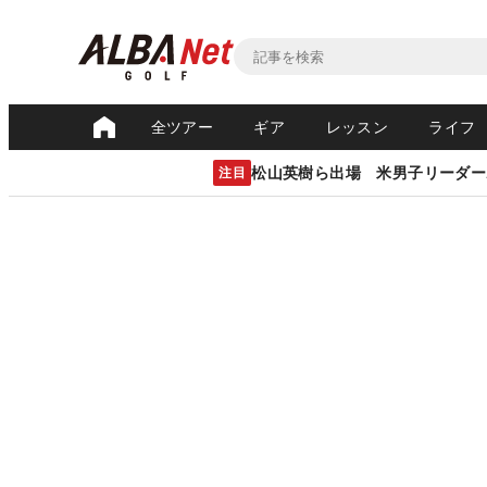
全ツアー
ギア
レッスン
ライフ
松山英樹ら出場 米男子リーダー
注目