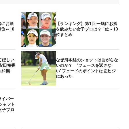
緒にお酒
【ランキング】第1回 一緒にお酒
位～10
を飲みたい女子プロは？ 1位～10
位まとめ
てほしい
なぜ河本結のショットは曲がらな
安田祐香
いのか？ “フェースを返さな
大和撫
い”フェードのポイントは左ヒジ
にあった
ライバー
シャフト
女子プロ