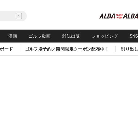
漫画
ゴルフ動画
雑誌出版
ショッピング
SN
ボード
ゴルフ場予約／期間限定クーポン配布中！
削り出