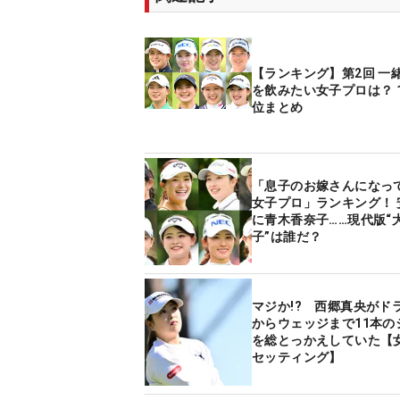
【ランキング】第2回 一
を飲みたい女子プロは？ 1
位まとめ
「息子のお嫁さんになっ
女子プロ」ランキング！ 
に青木香奈子……現代版“
子”は誰だ？
マジか!? 西郷真央がド
からウェッジまで11本の
を総とっかえしていた【
セッティング】