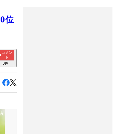
0位
コメン
ト
0
件