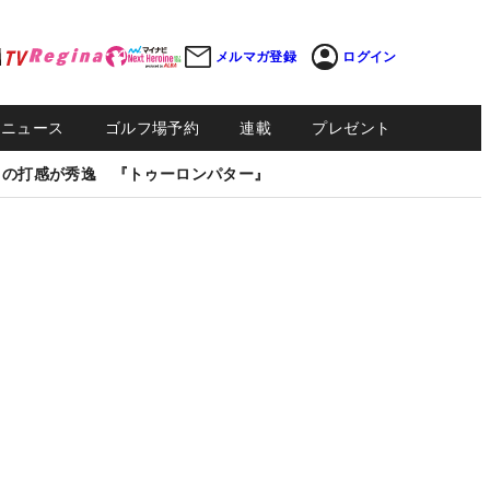
メルマガ登録
ログイン
Sニュース
ゴルフ場予約
連載
プレゼント
しの打感が秀逸 『トゥーロンパター』