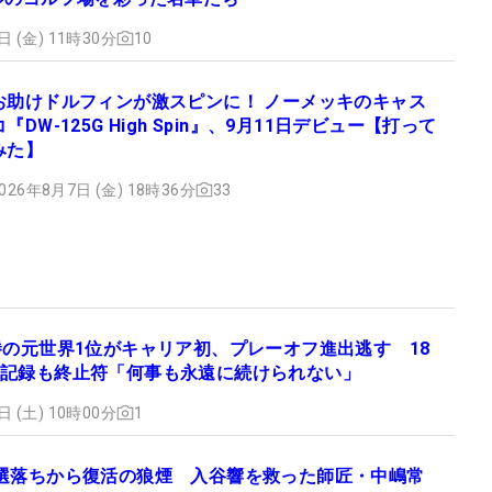
日 (金) 11時30分
10
お助けドルフィンが激スピンに！ ノーメッキのキャス
コ『DW-125G High Spin』、9月11日デビュー【打って
みた】
026年8月7日 (金) 18時36分
33
勝の元世界1位がキャリア初、プレーオフ進出逃す 18
記録も終止符「何事も永遠に続けられない」
日 (土) 10時00分
1
選落ちから復活の狼煙 入谷響を救った師匠・中嶋常