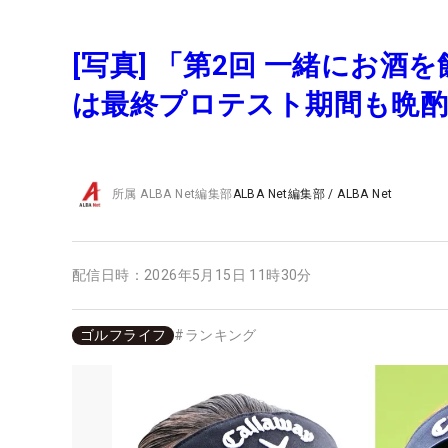
[写真] 「第2回 一緒にお酒
は最終プロテスト期間も晩
所属
ALBA Net編集部
ALBA Net編集部
/
ALBA Net
配信日時：
2026年5月15日 11時30分
ゴルフライフ
#
ランキング