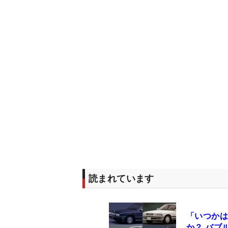
読まれています
「いつかは
か？ バブ