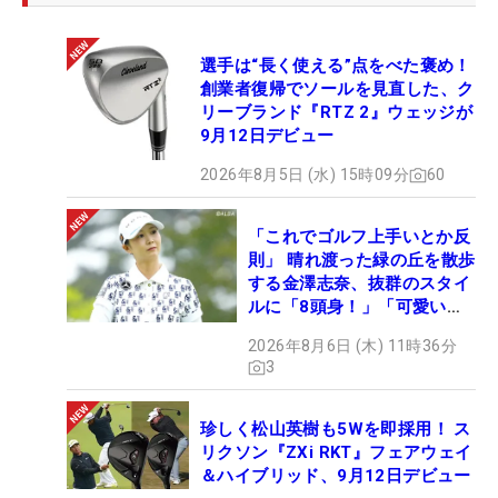
選手は“長く使える”点をべた褒め！
創業者復帰でソールを見直した、ク
リーブランド『RTZ 2』ウェッジが
9月12日デビュー
2026年8月5日 (水) 15時09分
60
「これでゴルフ上手いとか反
則」 晴れ渡った緑の丘を散歩
する金澤志奈、抜群のスタイ
ルに「8頭身！」「可愛いに
も程がある」
2026年8月6日 (木) 11時36分
3
珍しく松山英樹も5Wを即採用！ ス
リクソン『ZXi RKT』フェアウェイ
＆ハイブリッド、9月12日デビュー