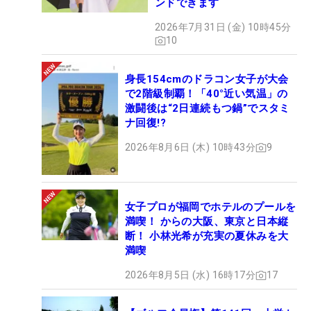
ンドできます
2026年7月31日 (金) 10時45分
10
身長154cmのドラコン女子が大会
で2階級制覇！「40°近い気温」の
激闘後は“2日連続もつ鍋”でスタミ
ナ回復!?
2026年8月6日 (木) 10時43分
9
女子プロが福岡でホテルのプールを
満喫！ からの大阪、東京と日本縦
断！ 小林光希が充実の夏休みを大
満喫
2026年8月5日 (水) 16時17分
17