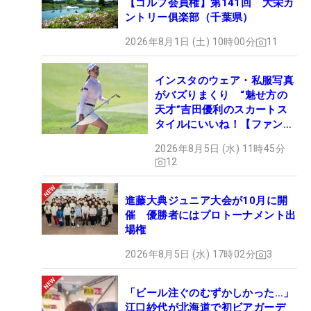
【ゴルフ会員権】第141回 大栄カ
ントリー俱楽部（千葉県）
2026年8月1日 (土) 10時00分
11
インスタのウェア・私服写真
がバズりまくり “魅せ方の
天才”吉田優利のスカートス
タイルにいいね！【ファンが
選ぶ神10】
2026年8月5日 (水) 11時45分
12
進藤大典ジュニア大会が10月に開
催 優勝者にはプロトーナメント出
場権
2026年8月5日 (水) 17時02分
3
「ビール注ぐのむずかしかった…」
江口紗代が北海道で初ビアガーデ