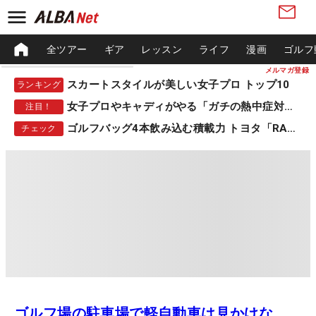
全ツアー
ギア
レッスン
ライフ
漫画
ゴルフ
メルマガ登録
スカートスタイルが美しい女子プロ トップ10
ランキング
女子プロやキャディがやる「ガチの熱中症対策」
注目！
ゴルフバッグ4本飲み込む積載力 トヨタ「RAV4」
チェック
ゴルフ場の駐車場で軽自動車は見かけな