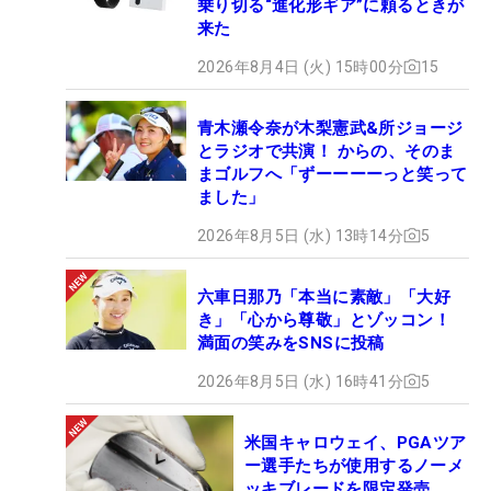
乗り切る“進化形ギア”に頼るときが
来た
2026年8月4日 (火) 15時00分
15
青木瀬令奈が木梨憲武&所ジョージ
とラジオで共演！ からの、そのま
まゴルフへ「ずーーーーっと笑って
ました」
2026年8月5日 (水) 13時14分
5
六車日那乃「本当に素敵」「大好
き」「心から尊敬」とゾッコン！
満面の笑みをSNSに投稿
2026年8月5日 (水) 16時41分
5
米国キャロウェイ、PGAツア
ー選手たちが使用するノーメ
ッキブレードを限定発売