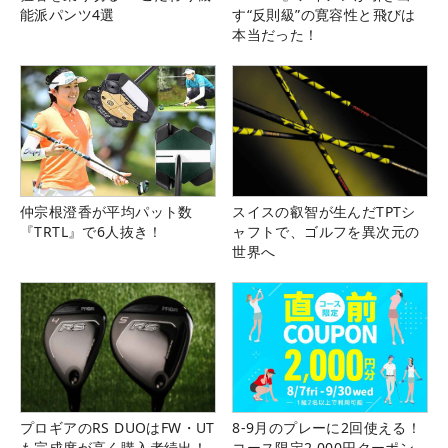
能派パンツ4選
す“反則級”の寛容性と飛びは
本当だった！
仲宗根澄香が平均パット数
スイスの叡智が生んだTPTシ
『TRTL』で6人抜き！
ャフトで、ゴルフを異次元の
世界へ
プロギアのRS DUOはFW・UT
8-9月のプレーに2回使える！
も完成度が高く購入者続出！
コース限定2,000円クーポン