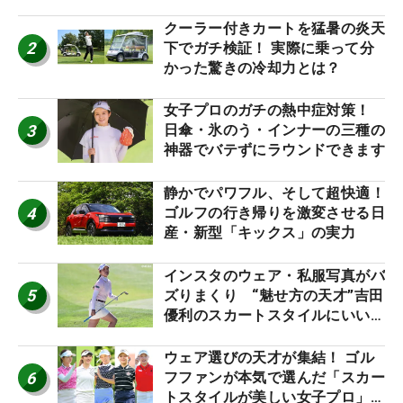
神10】
クーラー付きカートを猛暑の炎天
2
下でガチ検証！ 実際に乗って分
かった驚きの冷却力とは？
女子プロのガチの熱中症対策！
3
日傘・氷のう・インナーの三種の
神器でバテずにラウンドできます
静かでパワフル、そして超快適！
4
ゴルフの行き帰りを激変させる日
産・新型「キックス」の実力
インスタのウェア・私服写真がバ
5
ズりまくり “魅せ方の天才”吉田
優利のスカートスタイルにいい
ね！【ファンが選ぶ神10】
ウェア選びの天才が集結！ ゴル
6
フファンが本気で選んだ「スカー
トスタイルが美しい女子プロ」神