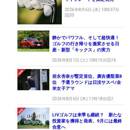
2026年8月6日 (木) 10時37分
33
静かでパワフル、そして超快適！
ゴルフの行き帰りを激変させる日
産・新型「キックス」の実力
2026年8月1日 (土) 10時15分
16
岩永杏奈が暫定首位、廣吉優梨菜8
位 予選ラウンドは日没サスペ/全
米女子アマ
2026年8月6日 (木) 11時18分
1
LIVゴルフは来季も継続？ 新たな
投資家を獲得と発表、9月には最終
合意へ