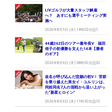
LIVゴルフが大量スタッフ解雇
へ？ あすにも選手ミーティング実
施へ
2026年8月5日 (水) 14時02分
1
44歳262日のツアー最年長V 福田
侑子の初優勝を支えた14本【勝者
のギア】
2026年8月6日 (木) 08時55分
32
改名が呼び込んだ悲願の初V！ 苦節
を乗り越えた美女イ・ユルリンは、
同姓同名7人の混戦から這い上がっ
た“新星ヒロイン”
2026年8月6日 (木) 11時30分
15