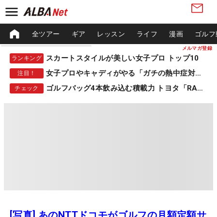
全ツアー
ギア
レッスン
ライフ
漫画
ゴルフ
メルマガ登録
スカートスタイルが美しい女子プロ トップ10
ランキング
女子プロやキャディがやる「ガチの熱中症対策」
注目！
ゴルフバッグ4本飲み込む積載力 トヨタ「RAV4」
チェック
[写真] あのNTTドコモがゴルフの月額定額サ