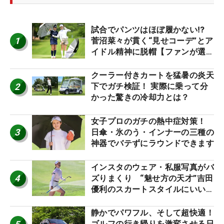
試合でパンツはほぼ履かない⁉
1
菅沼菜々が貫く“見せコーデ”とア
イドル精神に脱帽【ファンが選ぶ
神10】
クーラー付きカートを猛暑の炎天
2
下でガチ検証！ 実際に乗って分
かった驚きの冷却力とは？
女子プロのガチの熱中症対策！
3
日傘・氷のう・インナーの三種の
神器でバテずにラウンドできます
インスタのウェア・私服写真がバ
4
ズりまくり “魅せ方の天才”吉田
優利のスカートスタイルにいい
ね！【ファンが選ぶ神10】
静かでパワフル、そして超快適！
ゴルフの行き帰りを激変させる日