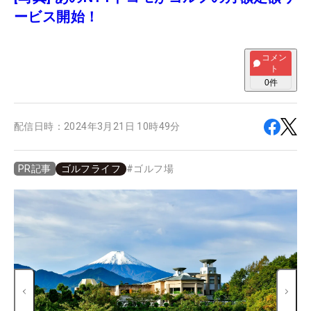
ービス開始！
コメン
ト
0
件
配信日時：
2024年3月21日 10時49分
ゴルフライフ
#
ゴルフ場
PR記事