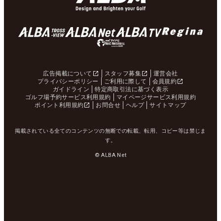
広告掲載について
スタッフ募集
運営会社
プライバシーポリシー
ご利用に際して
会員規約
ガイドライン
特定商取引法に基づく表示
ゴルフ場予約サービス利用規約
マイページサービス利用規約
ポイント利用規約
お問合せ
ヘルプ
サイトマップ
掲載されている全てのコンテンツの無断での転載、転用、コピー等は禁じま
す。
© ALBA Net