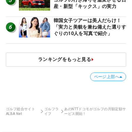
5
産・新型「キックス」の実力
韓国女子ツアーは美人だらけ！
6
「実力と美貌を兼ね備えた選りす
ぐりの10人を写真で紹介」
ランキングをもっと見る
ページ上部へ
ゴルフ総合サイト
ゴルフラ
あのNTTドコモがゴルフの月額定額サ
ALBA Net
イフ
ービス開始！