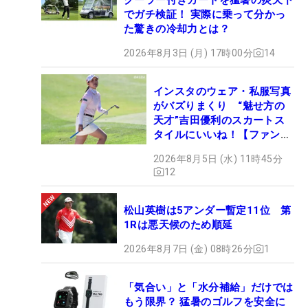
でガチ検証！ 実際に乗って分かっ
た驚きの冷却力とは？
2026年8月3日 (月) 17時00分
14
インスタのウェア・私服写真
がバズりまくり “魅せ方の
天才”吉田優利のスカートス
タイルにいいね！【ファンが
選ぶ神10】
2026年8月5日 (水) 11時45分
12
松山英樹は5アンダー暫定11位 第
1Rは悪天候のため順延
2026年8月7日 (金) 08時26分
1
「気合い」と「水分補給」だけでは
もう限界？ 猛暑のゴルフを安全に