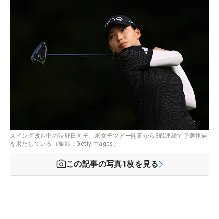
スイング改造中の渋野日向子。米女子ツアー開幕から3戦連続で予選通過
を果たしている（撮影：GettyImages）
この記事の写真
1
枚を見る