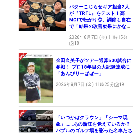
パターこじらせギア担当2人
が『TRTL』をテスト！高
MOIで転がり◎、調節も自在
で「結果の改善効果にかなり
の意外性」
2026年8月7日 (金) 11時15分
18
金田久美子がツアー通算500試合に
参戦！ プロ18年目の大記録達成に
「あんびりーばぼー」
2026年8月7日 (金) 11時25分
19
「いつかはクラウン」「シーマ現
象」……あの熱狂を覚えているか？
バブルのゴルフ場を彩った名車たち