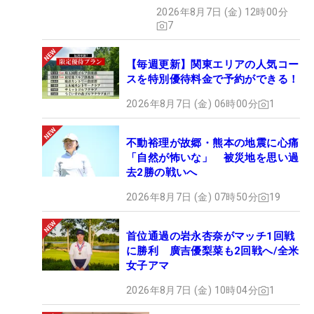
HOTSHOT】
2026年8月7日 (金) 12時00分
7
【毎週更新】関東エリアの人気コー
スを特別優待料金で予約ができる！
2026年8月7日 (金) 06時00分
1
不動裕理が故郷・熊本の地震に心痛
「自然が怖いな」 被災地を思い過
去2勝の戦いへ
2026年8月7日 (金) 07時50分
19
首位通過の岩永杏奈がマッチ1回戦
に勝利 廣吉優梨菜も2回戦へ/全米
女子アマ
2026年8月7日 (金) 10時04分
1