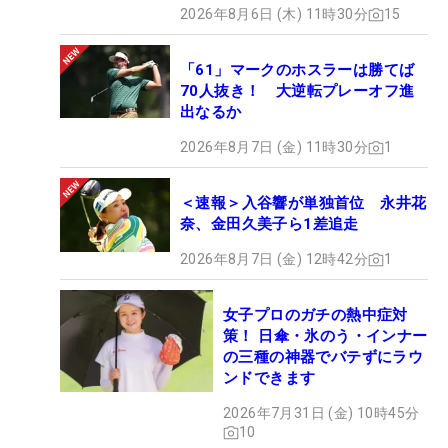
2026年8月6日 (木) 11時30分
15
「61」マークのホスラーは勝てば
70人抜き！ 大逆転プレーオフ進
出なるか
2026年8月7日 (金) 11時30分
1
＜速報＞入谷響が単独首位 永井花
奈、金田久美子ら1差追走
2026年8月7日 (金) 12時42分
1
女子プロのガチの熱中症対
策！ 日傘・氷のう・インナー
の三種の神器でバテずにラウ
ンドできます
2026年7月31日 (金) 10時45分
10