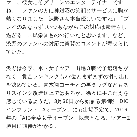
ァー、彼女こそグリーンのエンターテイナーです
ね」「
ファンの方に神対応の笑顔とサービスに胸が
熱くなりました 渋野さん本当優しいですね」「プ
レイのみならず…いつもながらこの対応は素晴らし
過ぎる 国民栄誉ものの行いだと思います」など、
渋野のファンへの対応に賞賛のコメントが寄せられ
ていた。
渋野は今季、米国女子ツアー出場３戦で予選落ちが
なく、賞金ランキングも27位とまずまずの滑り出し
を決めている。青木翔コーチとの再タッグなどもあ
りスイング改造途上ではあるが、徐々に手ごたえを
感じているようだ。3月30日から始まる第4戦「DIO
インプラント LAオープン」にも出場予定で、2019
年の「AIG全英女子オープン」以来となる、ツアー2
勝目に期待がかかる。