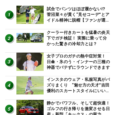
試合でパンツはほぼ履かない⁉
1
菅沼菜々が貫く“見せコーデ”とア
イドル精神に脱帽【ファンが選ぶ
神10】
クーラー付きカートを猛暑の炎天
2
下でガチ検証！ 実際に乗って分
かった驚きの冷却力とは？
女子プロのガチの熱中症対策！
3
日傘・氷のう・インナーの三種の
神器でバテずにラウンドできます
インスタのウェア・私服写真がバ
4
ズりまくり “魅せ方の天才”吉田
優利のスカートスタイルにいい
ね！【ファンが選ぶ神10】
静かでパワフル、そして超快適！
5
ゴルフの行き帰りを激変させる日
産・新型「キックス」の実力