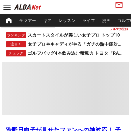
全ツアー
ギア
レッスン
ライフ
漫画
ゴルフ
メルマガ登録
スカートスタイルが美しい女子プロ トップ10
ランキング
女子プロやキャディがやる「ガチの熱中症対策」
注目！
ゴルフバッグ4本飲み込む積載力 トヨタ「RAV4」
チェック
渋野日向子が見せたファンへの神対応！ 子