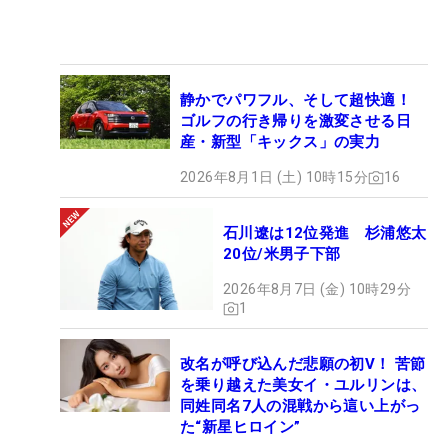
静かでパワフル、そして超快適！
ゴルフの行き帰りを激変させる日
産・新型「キックス」の実力
2026年8月1日 (土) 10時15分
16
石川遼は12位発進 杉浦悠太
20位/米男子下部
2026年8月7日 (金) 10時29分
1
改名が呼び込んだ悲願の初V！ 苦節
を乗り越えた美女イ・ユルリンは、
同姓同名7人の混戦から這い上がっ
た“新星ヒロイン”