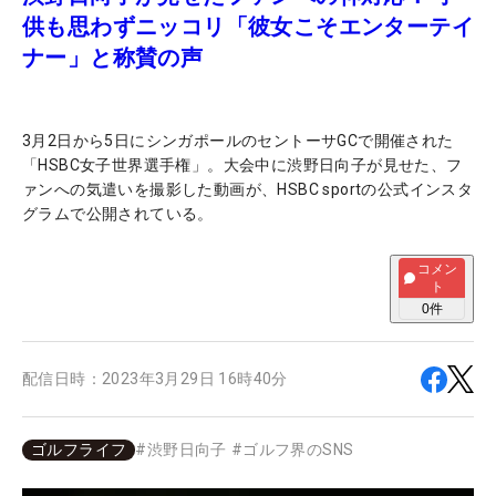
供も思わずニッコリ「彼女こそエンターテイ
ナー」と称賛の声
3月2日から5日にシンガポールのセントーサGCで開催された
「HSBC女子世界選手権」。大会中に渋野日向子が見せた、フ
ァンへの気遣いを撮影した動画が、HSBC sportの公式インスタ
グラムで公開されている。
コメン
ト
0
件
配信日時：
2023年3月29日 16時40分
ゴルフライフ
#
渋野日向子
#
ゴルフ界のSNS