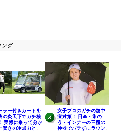
キング
ーラー付きカートを
女子プロのガチの熱中
暑の炎天下でガチ検
症対策！ 日傘・氷の
3
！ 実際に乗って分か
う・インナーの三種の
た驚きの冷却力と
神器でバテずにラウン