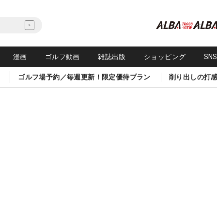
漫画
ゴルフ動画
雑誌出版
ショッピング
SN
ゴルフ場予約／毎週更新！限定優待プラン
削り出しの打