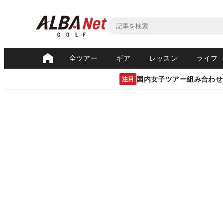
全ツアー
ギア
レッスン
ライフ
国内女子ツアー組み合わせ
注目