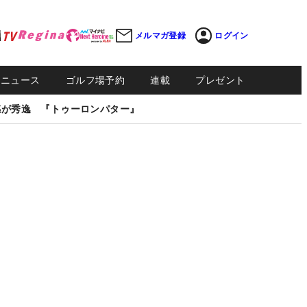
メルマガ登録
ログイン
Sニュース
ゴルフ場予約
連載
プレゼント
感が秀逸 『トゥーロンパター』