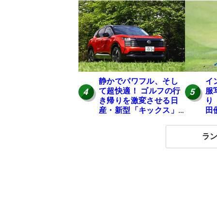
ンが選ぶ神10】
は
静かでパワフル、そし
イ
て超快適！ ゴルフの行
服
4
5
き帰りを激変させる日
り
産・新型「キックス」
田
の実力
イ
ン
ラ