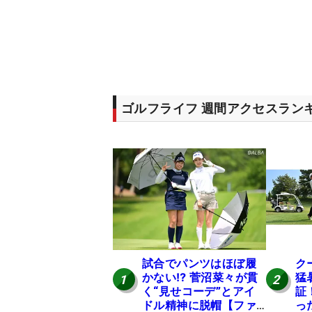
ゴルフライフ 週間アクセスラン
試合でパンツはほぼ履
ク
かない⁉ 菅沼菜々が貫
猛
1
2
く“見せコーデ”とアイ
証
ドル精神に脱帽【ファ
っ