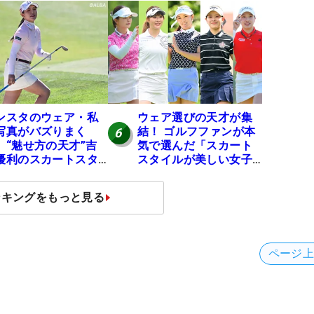
？
ドできます
ンスタのウェア・私
ウェア選びの天才が集
写真がバズりまく
結！ ゴルフファンが本
6
 “魅せ方の天才”吉
気で選んだ「スカート
優利のスカートスタ
スタイルが美しい女子
ルにいいね！【ファ
プロ」神10
が選ぶ神10】
ンキングをもっと見る
ページ