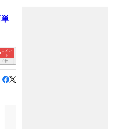
簡単
コメン
ト
0
件