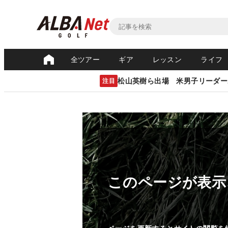
全ツアー
ギア
レッスン
ライフ
松山英樹ら出場 米男子リーダー
注目
このページが表示