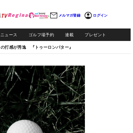
メルマガ登録
ログイン
Sニュース
ゴルフ場予約
連載
プレゼント
しの打感が秀逸 『トゥーロンパター』