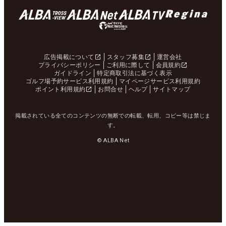
広告掲載について
スタッフ募集
運営会社
プライバシーポリシー
ご利用に際して
会員規約
ガイドライン
特定商取引法に基づく表示
ゴルフ場予約サービス利用規約
マイページサービス利用規約
ポイント利用規約
お問合せ
ヘルプ
サイトマップ
掲載されている全てのコンテンツの無断での転載、転用、コピー等は禁じま
す。
© ALBA Net