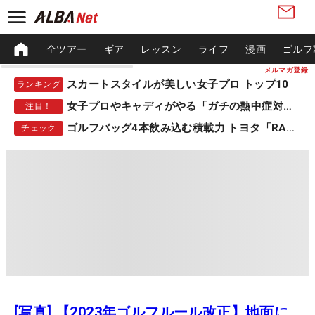
全ツアー
ギア
レッスン
ライフ
漫画
ゴルフ
メルマガ登録
スカートスタイルが美しい女子プロ トップ10
ランキング
女子プロやキャディがやる「ガチの熱中症対策」
注目！
ゴルフバッグ4本飲み込む積載力 トヨタ「RAV4」
チェック
[写真] 【2023年ゴルフルール改正】地面に