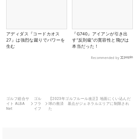
アディダス『コードカオス
『G740』アイアンが引き出
27』は強烈な蹴りでパワーを
す“反則級”の寛容性と飛びは
生む
本当だった！
Recommended by
ゴルフ総合サ
ゴル
【2023年ゴルフルール改正】地面にくい込んだ
イト ALBA
フラ
球の救済 基点がジェネラルエリアに制限され
Net
イフ
た