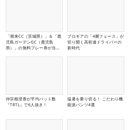
「潮来CC（茨城県）」＆「鹿
プロギアの「4層フェース」が
児島ガーデンGC（鹿児島
切り開く高初速ドライバーの
県）」の無料プレー券が当た
新時代
る！！
仲宗根澄香が平均パット数
猛暑を乗り切る！ こだわり機
『TRTL』で6人抜き！
能派パンツ4選