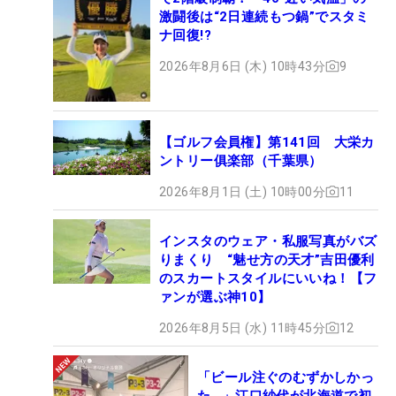
激闘後は“2日連続もつ鍋”でスタミ
ナ回復!?
2026年8月6日 (木) 10時43分
9
【ゴルフ会員権】第141回 大栄カ
ントリー俱楽部（千葉県）
2026年8月1日 (土) 10時00分
11
インスタのウェア・私服写真がバズ
りまくり “魅せ方の天才”吉田優利
のスカートスタイルにいいね！【フ
ァンが選ぶ神10】
2026年8月5日 (水) 11時45分
12
「ビール注ぐのむずかしかっ
た…」江口紗代が北海道で初