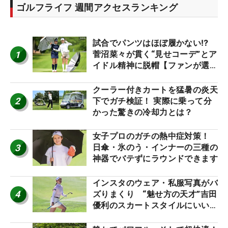
ゴルフライフ 週間アクセスランキング
試合でパンツはほぼ履かない⁉
1
菅沼菜々が貫く“見せコーデ”とア
イドル精神に脱帽【ファンが選ぶ
神10】
クーラー付きカートを猛暑の炎天
2
下でガチ検証！ 実際に乗って分
かった驚きの冷却力とは？
女子プロのガチの熱中症対策！
3
日傘・氷のう・インナーの三種の
神器でバテずにラウンドできます
インスタのウェア・私服写真がバ
4
ズりまくり “魅せ方の天才”吉田
優利のスカートスタイルにいい
ね！【ファンが選ぶ神10】