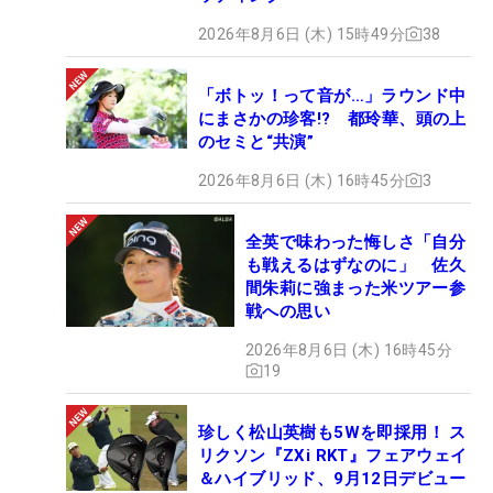
2026年8月6日 (木) 15時49分
38
「ボトッ！って音が…」ラウンド中
にまさかの珍客!? 都玲華、頭の上
のセミと“共演”
2026年8月6日 (木) 16時45分
3
全英で味わった悔しさ「自分
も戦えるはずなのに」 佐久
間朱莉に強まった米ツアー参
戦への思い
2026年8月6日 (木) 16時45分
19
珍しく松山英樹も5Wを即採用！ ス
リクソン『ZXi RKT』フェアウェイ
＆ハイブリッド、9月12日デビュー