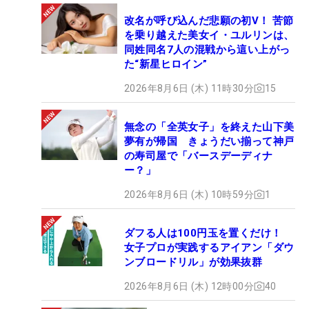
改名が呼び込んだ悲願の初V！ 苦節
を乗り越えた美女イ・ユルリンは、
同姓同名7人の混戦から這い上がっ
た“新星ヒロイン”
2026年8月6日 (木) 11時30分
15
無念の「全英女子」を終えた山下美
夢有が帰国 きょうだい揃って神戸
の寿司屋で「バースデーディナ
ー？」
2026年8月6日 (木) 10時59分
1
ダフる人は100円玉を置くだけ！
女子プロが実践するアイアン「ダウ
ンブロードリル」が効果抜群
2026年8月6日 (木) 12時00分
40