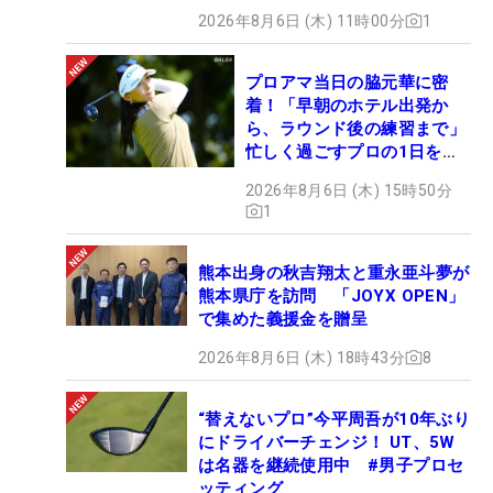
2026年8月6日 (木) 11時00分
1
プロアマ当日の脇元華に密
着！「早朝のホテル出発か
ら、ラウンド後の練習まで」
忙しく過ごすプロの1日を公
開
2026年8月6日 (木) 15時50分
1
熊本出身の秋吉翔太と重永亜斗夢が
熊本県庁を訪問 「JOYX OPEN」
で集めた義援金を贈呈
2026年8月6日 (木) 18時43分
8
“替えないプロ”今平周吾が10年ぶり
にドライバーチェンジ！ UT、5W
は名器を継続使用中 #男子プロセ
ッティング