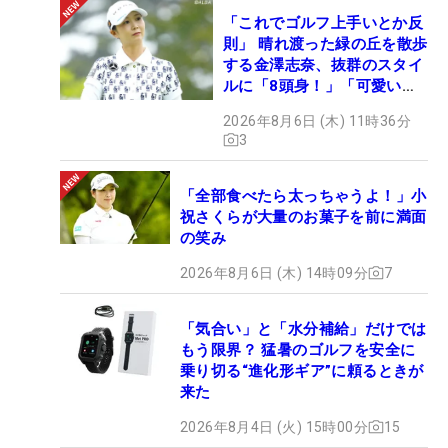
「これでゴルフ上手いとか反
則」 晴れ渡った緑の丘を散歩
する金澤志奈、抜群のスタイ
ルに「8頭身！」「可愛いに
も程がある」
2026年8月6日 (木) 11時36分
3
「全部食べたら太っちゃうよ！」小
祝さくらが大量のお菓子を前に満面
の笑み
2026年8月6日 (木) 14時09分
7
「気合い」と「水分補給」だけでは
もう限界？ 猛暑のゴルフを安全に
乗り切る“進化形ギア”に頼るときが
来た
2026年8月4日 (火) 15時00分
15