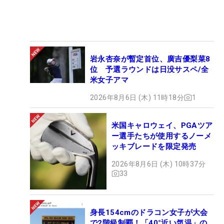
岩永杏奈が暫定首位、廣吉優梨菜8
位 予選ラウンドは日没サスペ/全
米女子アマ
2026年8月6日 (木) 11時18分
1
米国キャロウェイ、PGAツア
ー選手たちが使用するノーメ
ッキブレードを限定発売
2026年8月6日 (木) 10時37分
33
身長154cmのドラコン女子が大会
で2階級制覇！「40°近い気温」の