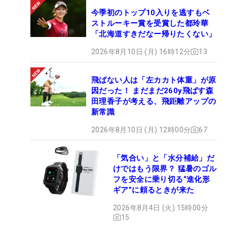
今季初のトップ10入りを逃すもベ
ストルーキー賞を受賞した都玲華
「北海道すきだなー帰りたくない」
2026年8月10日 (月) 16時12分
13
飛ばない人は「左カカト体重」が原
因だった！ まだまだ260y飛ばす森
田理香子が考える、飛距離アップの
新常識
2026年8月10日 (月) 12時00分
67
「気合い」と「水分補給」だ
けではもう限界？ 猛暑のゴル
フを安全に乗り切る“進化形
ギア”に頼るときが来た
2026年8月4日 (火) 15時00分
15