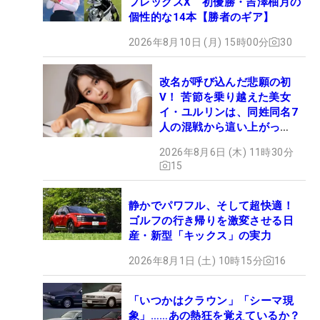
フレックスX 初優勝・吉澤柚月の
個性的な14本【勝者のギア】
2026年8月10日 (月) 15時00分
30
改名が呼び込んだ悲願の初
V！ 苦節を乗り越えた美女
イ・ユルリンは、同姓同名7
人の混戦から這い上がっ
た“新星ヒロイン”
2026年8月6日 (木) 11時30分
15
静かでパワフル、そして超快適！
ゴルフの行き帰りを激変させる日
産・新型「キックス」の実力
2026年8月1日 (土) 10時15分
16
「いつかはクラウン」「シーマ現
象」……あの熱狂を覚えているか？