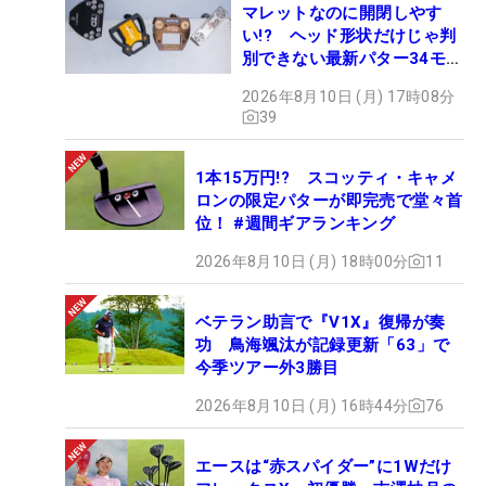
マレットなのに開閉しやす
い!? ヘッド形状だけじゃ判
別できない最新パター34モデ
ルの性能早見表を作ってみた
2026年8月10日 (月) 17時08分
#ギアカタログ2026
39
1本15万円!? スコッティ・キャメ
ロンの限定パターが即完売で堂々首
位！ #週間ギアランキング
2026年8月10日 (月) 18時00分
11
ベテラン助言で『V1X』復帰が奏
功 鳥海颯汰が記録更新「63」で
今季ツアー外3勝目
2026年8月10日 (月) 16時44分
76
エースは“赤スパイダー”に1Wだけ