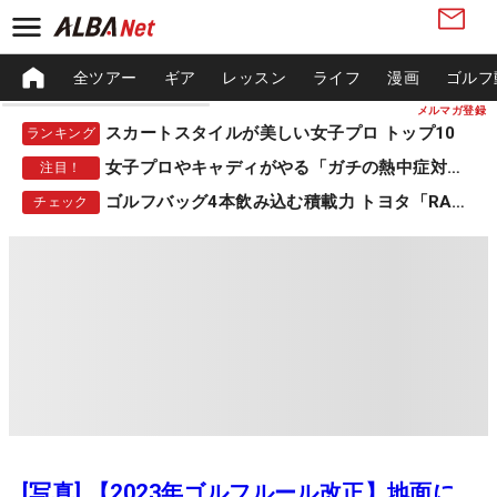
全ツアー
ギア
レッスン
ライフ
漫画
ゴルフ
メルマガ登録
スカートスタイルが美しい女子プロ トップ10
ランキング
女子プロやキャディがやる「ガチの熱中症対策」
注目！
ゴルフバッグ4本飲み込む積載力 トヨタ「RAV4」
チェック
[写真] 【2023年ゴルフルール改正】地面に