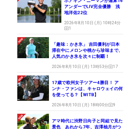
ホアキン・ニーマンが通算16
アンダーでLIV完全優勝 浅
地洋佑22位
2026年8月10日 (月) 10時24分
1
「趣味：かき氷」 吉田優利が日本
滞在中にメロンや桃から珍味まで、
人気のかき氷を次々に制覇！
2026年8月10日 (月) 13時53分
17
17歳で欧州女子ツアー4勝目！ ア
ンナ・ファンは、キャロウェイの何
を使ってる？【WITB】
2026年8月10日 (月) 18時00分
9
アマ時代に渋野日向子と同組で見た
景色 あれから7年、吉澤柚月がつ