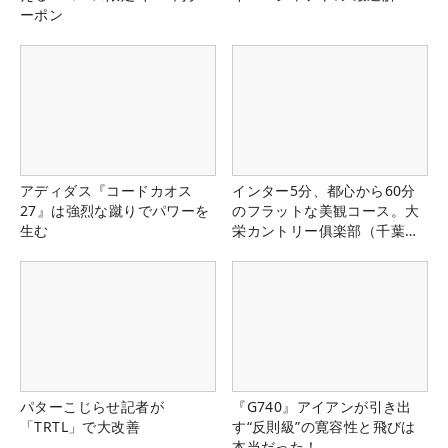
ーポン
アディダス『コードカオス
インター5分、都心から60分
27』は強烈な蹴りでパワーを
のフラットな美観コース。大
生む
栄カントリー俱楽部（千葉
県）
パターこじらせ記者が
『G740』アイアンが引き出
「TRTL」で大改善
す“反則級”の寛容性と飛びは
本当だった！