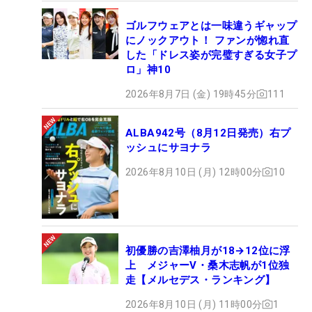
ゴルフウェアとは一味違うギャップ
にノックアウト！ ファンが惚れ直
した「ドレス姿が完璧すぎる女子プ
ロ」神10
2026年8月7日 (金) 19時45分
111
ALBA942号（8月12日発売）右プ
ッシュにサヨナラ
2026年8月10日 (月) 12時00分
10
初優勝の吉澤柚月が18→12位に浮
上 メジャーV・桑木志帆が1位独
走【メルセデス・ランキング】
2026年8月10日 (月) 11時00分
1