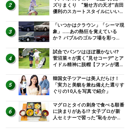
2
ズりまくり “魅せ方の天才”吉田
優利のスカートスタイルにいい
ね！【ファンが選ぶ神10】
「いつかはクラウン」「シーマ現
3
象」……あの熱狂を覚えている
か？ バブルのゴルフ場を彩った
名車たち
試合でパンツはほぼ履かない⁉
4
菅沼菜々が貫く“見せコーデ”とア
イドル精神に脱帽【ファンが選ぶ
神10】
韓国女子ツアーは美人だらけ！
5
「実力と美貌を兼ね備えた選りす
ぐりの10人を写真で紹介」
マグロとタイの刺身で食べる順番
6
に決まりがある⁉ 女子プロが新
人セミナーで習った“恥をかかな
いマナー”とは？【食事編】