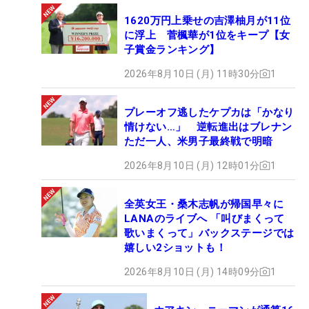
1620万円上乗せの吉澤柚月が11位
に浮上 菅楓華が1位をキープ【女
子賞金ランキング】
2026年8月10日 (月) 11時30分
1
プレーオフ逃したケプカは「かなり
情けない…」 逆転進出はブレナン
ただ一人、米男子最終戦で明暗
2026年8月10日 (月) 12時01分
1
全英女王・桑木志帆が帰国早々に
LANAのライブへ 「叫びまくって
歌いまくって」バックステージでは
嬉しい2ショットも！
2026年8月10日 (月) 14時09分
1