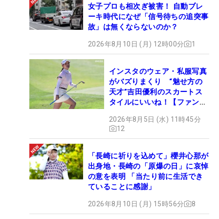
女子プロも相次ぎ被害！ 自動ブレ
ーキ時代になぜ「信号待ちの追突事
故」は無くならないのか？
2026年8月10日 (月) 12時00分
1
インスタのウェア・私服写真
がバズりまくり “魅せ方の
天才”吉田優利のスカートス
タイルにいいね！【ファンが
選ぶ神10】
2026年8月5日 (水) 11時45分
12
「長崎に祈りを込めて」櫻井心那が
出身地・長崎の「原爆の日」に哀悼
の意を表明 「当たり前に生活でき
ていることに感謝」
2026年8月10日 (月) 15時56分
8