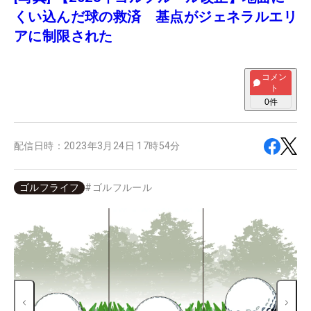
くい込んだ球の救済 基点がジェネラルエリ
アに制限された
コメン
ト
0
件
配信日時：
2023年3月24日 17時54分
ゴルフライフ
#
ゴルフルール