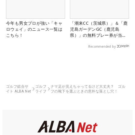
今年も男女プロが強い「キャ
「潮来CC（茨城県）」＆「鹿
ロウェイ」のニュース一覧は
児島ガーデンGC（鹿児島
こちら！
県）」の無料プレー券が当た
る！！
Recommended by
ゴルフ総合サ
ゴルフ
ナマ足が見えちゃってるけど大丈夫？ ゴル
イト ALBA Net
ライフ
フの靴下を選ぶときの意外な落とし穴！