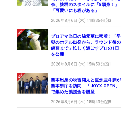
奈、抜群のスタイルに「8頭身！」
「可愛いにも程がある」
2026年8月6日 (木) 11時36分
3
プロアマ当日の脇元華に密着！「早
朝のホテル出発から、ラウンド後の
練習まで」忙しく過ごすプロの1日
を公開
2026年8月6日 (木) 15時50分
1
熊本出身の秋吉翔太と重永亜斗夢が
熊本県庁を訪問 「JOYX OPEN」
で集めた義援金を贈呈
2026年8月6日 (木) 18時43分
8