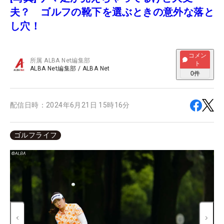
夫？ ゴルフの靴下を選ぶときの意外な落と
し穴！
コメン
所属
ALBA Net編集部
ト
ALBA Net編集部
/
ALBA Net
0
件
配信日時：
2024年6月21日 15時16分
ゴルフライフ