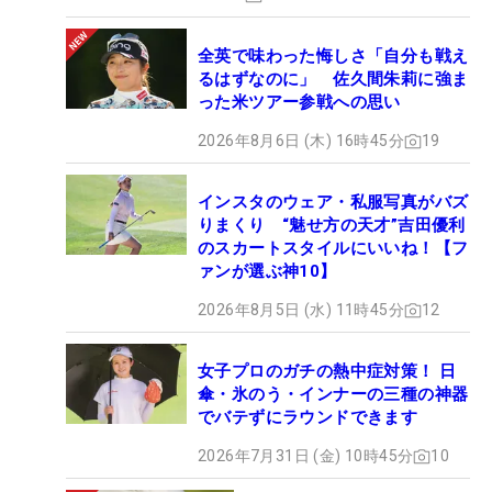
全英で味わった悔しさ「自分も戦え
るはずなのに」 佐久間朱莉に強ま
った米ツアー参戦への思い
2026年8月6日 (木) 16時45分
19
インスタのウェア・私服写真がバズ
りまくり “魅せ方の天才”吉田優利
のスカートスタイルにいいね！【フ
ァンが選ぶ神10】
2026年8月5日 (水) 11時45分
12
女子プロのガチの熱中症対策！ 日
傘・氷のう・インナーの三種の神器
でバテずにラウンドできます
2026年7月31日 (金) 10時45分
10