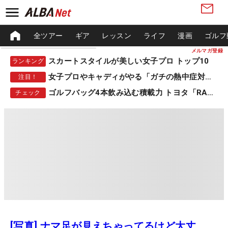
全ツアー
ギア
レッスン
ライフ
漫画
ゴルフ
メルマガ登録
スカートスタイルが美しい女子プロ トップ10
ランキング
女子プロやキャディがやる「ガチの熱中症対策」
注目！
ゴルフバッグ4本飲み込む積載力 トヨタ「RAV4」
チェック
[写真] ナマ足が見えちゃってるけど大丈