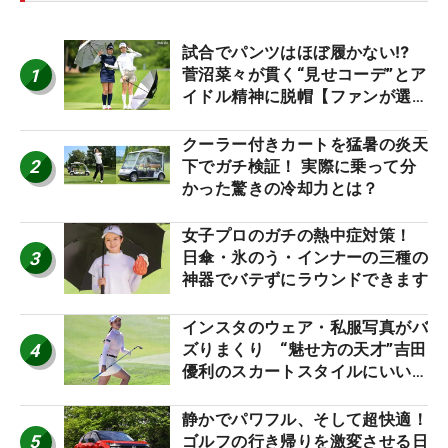
試合でパンツはほぼ履かない⁉
1
菅沼菜々が貫く“見せコーデ”とア
イドル精神に脱帽【ファンが選ぶ
神10】
クーラー付きカートを猛暑の炎天
2
下でガチ検証！ 実際に乗って分
かった驚きの冷却力とは？
女子プロのガチの熱中症対策！
3
日傘・氷のう・インナーの三種の
神器でバテずにラウンドできます
インスタのウェア・私服写真がバ
4
ズりまくり “魅せ方の天才”吉田
優利のスカートスタイルにいい
ね！【ファンが選ぶ神10】
静かでパワフル、そして超快適！
5
ゴルフの行き帰りを激変させる日