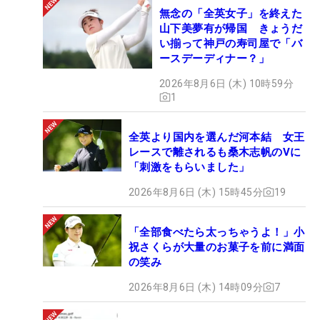
無念の「全英女子」を終えた
山下美夢有が帰国 きょうだ
い揃って神戸の寿司屋で「バ
ースデーディナー？」
2026年8月6日 (木) 10時59分
1
全英より国内を選んだ河本結 女王
レースで離されるも桑木志帆のVに
「刺激をもらいました」
2026年8月6日 (木) 15時45分
19
「全部食べたら太っちゃうよ！」小
祝さくらが大量のお菓子を前に満面
の笑み
2026年8月6日 (木) 14時09分
7