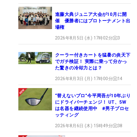
進藤大典ジュニア大会が10月に開
催 優勝者にはプロトーナメント出
場権
2026年8月5日 (水) 17時02分
3
クーラー付きカートを猛暑の炎天下
でガチ検証！ 実際に乗って分かっ
た驚きの冷却力とは？
2026年8月3日 (月) 17時00分
14
“替えないプロ”今平周吾が10年ぶり
にドライバーチェンジ！ UT、5W
は名器を継続使用中 #男子プロセ
ッティング
2026年8月6日 (木) 15時49分
38