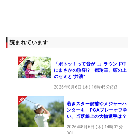
読まれています
「ボトッ！って音が…」ラウンド中
にまさかの珍客!? 都玲華、頭の上
のセミと“共演”
2026年8月6日 (木) 16時45分
3
若きスター候補やメジャーハ
ンターも PGAプレーオフ争
い、当落線上の大物選手は？
2026年8月6日 (木) 14時02分
1