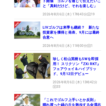
ト開催 ゴルフを通じて伝えたいこ
と「真剣だけど、それを楽しむ」
2026年8月6日 (木) 17時43分
19
LIVゴルフは来季も継続？ 新たな
投資家を獲得と発表、9月には最終
合意へ
2026年8月6日 (木) 11時00分
1
珍しく松山英樹も5Wを即採
用！ スリクソン『ZXi RKT』
フェアウェイ＆ハイブリッ
ド、9月12日デビュー
2026年8月6日 (木) 13時42分
33
「これでゴルフ上手いとか反則」
晴れ渡った緑の丘を散歩する金澤志