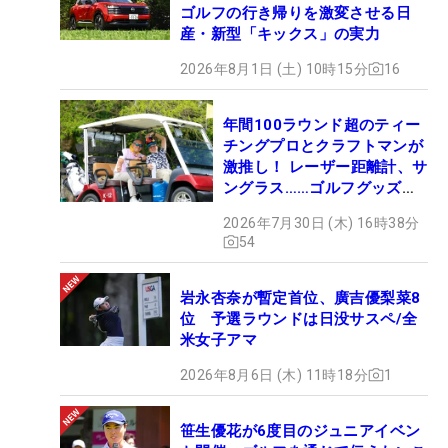
ゴルフの行き帰りを激変させる日
産・新型「キックス」の実力
2026年8月1日 (土) 10時15分
16
年間100ラウンド超のティー
チングプロとクラフトマンが
激推し！ レーザー距離計、サ
ングラス……ゴルフグッズマ
ニアの“いいモノ”は？
2026年7月30日 (木) 16時38分
54
岩永杏奈が暫定首位、廣吉優梨菜8
位 予選ラウンドは日没サスペ/全
米女子アマ
2026年8月6日 (木) 11時18分
1
笹生優花が6度目のジュニアイベン