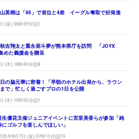
山英樹は「65」で首位と4差 イーグル奪取で好発進
日 (金) 06時59分
1
秋吉翔太と重永亜斗夢が熊本県庁を訪問 「JOYX
で集めた義援金を贈呈
日 (木) 18時43分
8
日の脇元華に密着！「早朝のホテル出発から、ラウン
まで」忙しく過ごすプロの1日を公開
日 (木) 15時50分
1
笹生優花主催ジュニアイベントに宮里美香らが参加「純
粋にゴルフを楽しんでほしい」
026年8月7日 (金) 07時15分
19