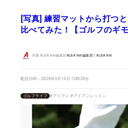
[写真] 練習マットから打つ
比べてみた！【ゴルフのギ
所属
ALBA Net編集部
ALBA Net編集部
/
ALBA Net
配信日時：
2024年5月15日 12時20分
ゴルフライフ
#
アイアン
#
アイアンレッスン