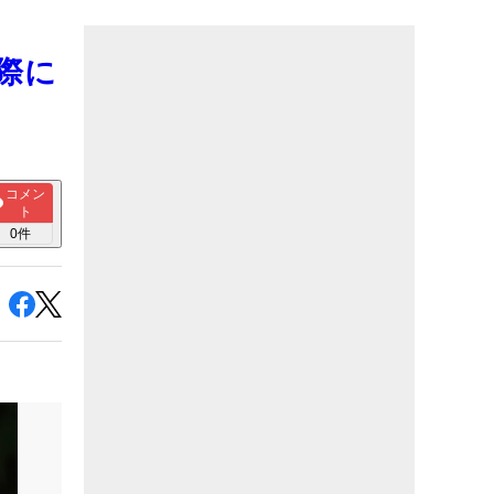
際に
コメン
ト
0
件