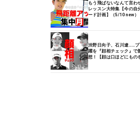
もう飛ばないなんて言わ
レッスン大特集【今の自分
ード計画】（5/10 new）
渋野日向子、石川遼……
躍を『顔相チェック』で
想！【顔は口ほどにもの