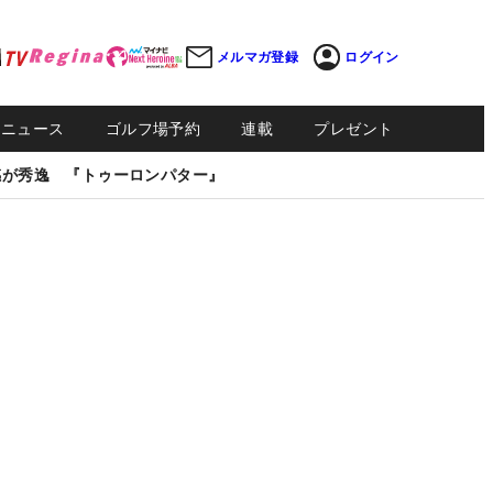
メルマガ登録
ログイン
Sニュース
ゴルフ場予約
連載
プレゼント
感が秀逸 『トゥーロンパター』