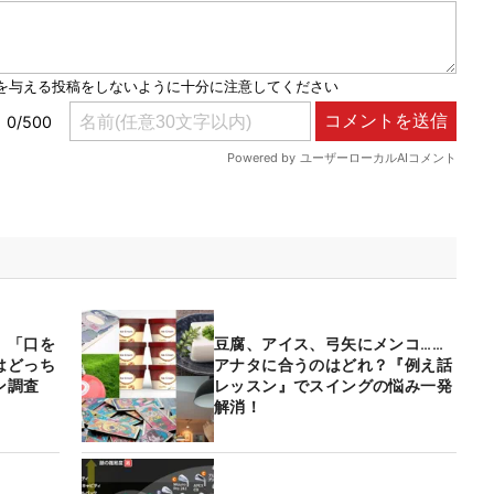
」「口を
豆腐、アイス、弓矢にメンコ……
はどっち
アナタに合うのはどれ？『例え話
ン調査
レッスン』でスイングの悩み一発
解消！