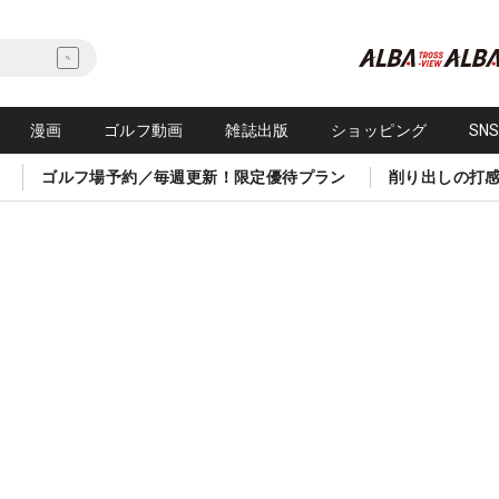
漫画
ゴルフ動画
雑誌出版
ショッピング
SN
ゴルフ場予約／毎週更新！限定優待プラン
削り出しの打