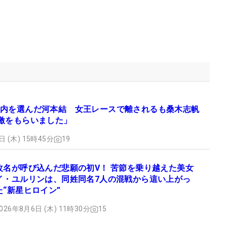
内を選んだ河本結 女王レースで離されるも桑木志帆
激をもらいました」
日 (木) 15時45分
19
改名が呼び込んだ悲願の初V！ 苦節を乗り越えた美女
イ・ユルリンは、同姓同名7人の混戦から這い上がっ
た“新星ヒロイン”
026年8月6日 (木) 11時30分
15