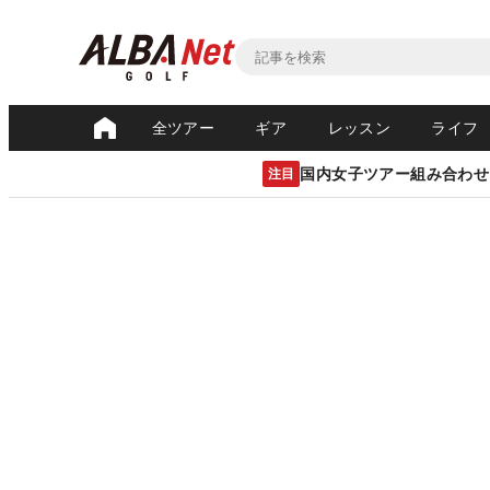
全ツアー
ギア
レッスン
ライフ
国内女子ツアー組み合わせ
注目