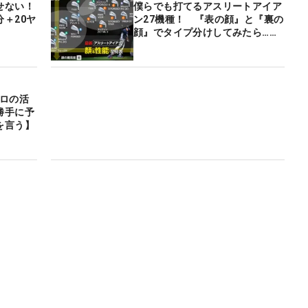
せない！
僕らでも打てるアスリートアイア
＋20ヤ
ン27機種！ 『表の顔』と『裏の
顔』でタイプ分けしてみたら……
プロの活
勝手に予
を言う】