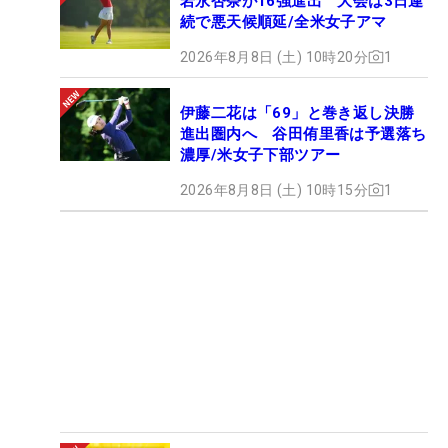
岩永杏奈が16強進出 大会は3日連
続で悪天候順延/全米女子アマ
2026年8月8日 (土) 10時20分
1
伊藤二花は「69」と巻き返し決勝
進出圏内へ 谷田侑里香は予選落ち
濃厚/米女子下部ツアー
2026年8月8日 (土) 10時15分
1