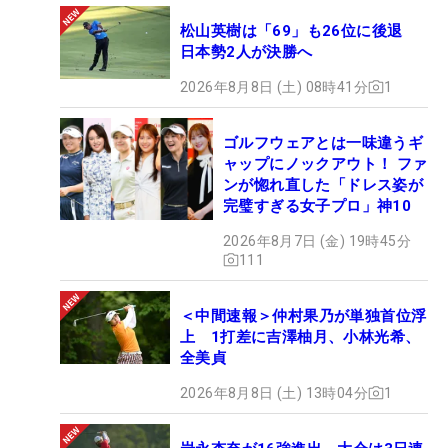
松山英樹は「69」も26位に後退
日本勢2人が決勝へ
2026年8月8日 (土) 08時41分
1
ゴルフウェアとは一味違うギ
ャップにノックアウト！ ファ
ンが惚れ直した「ドレス姿が
完璧すぎる女子プロ」神10
2026年8月7日 (金) 19時45分
111
＜中間速報＞仲村果乃が単独首位浮
上 1打差に吉澤柚月、小林光希、
全美貞
2026年8月8日 (土) 13時04分
1