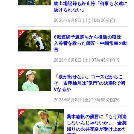
続出場記録も終止符「何事も永遠に
続けられない」
2026年8月8日 (土) 10時00分
1
6戦連続予選落ちから復活の狼煙
入谷響を救った師匠・中嶋常幸の助
言
2026年8月8日 (土) 07時45分
19
「欲が出せない」コースだからこ
そ 吉澤柚月は“鬼門”の決勝Rで初
Vなるか
2026年8月8日 (土) 17時58分
20
桑木志帆の優勝に「もう到達
しないんじゃないか」 全英
帰りの永井花奈が受け止めた