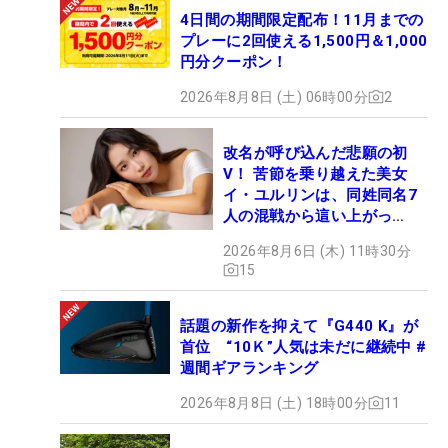
4日間の期間限定配布！11月までの
プレーに2回使える1,500円＆1,000
円分クーポン！
2026年8月8日 (土) 06時00分
2
改名が呼び込んだ悲願の初
V！ 苦節を乗り越えた美女
イ・ユルリンは、同姓同名7
人の混戦から這い上がっ
た“新星ヒロイン”
2026年8月6日 (木) 11時30分
15
話題の新作を抑えて『G440 K』が
首位 “10Ｋ”人気は未だに継続中 #
週間ギアランキング
2026年8月8日 (土) 18時00分
11