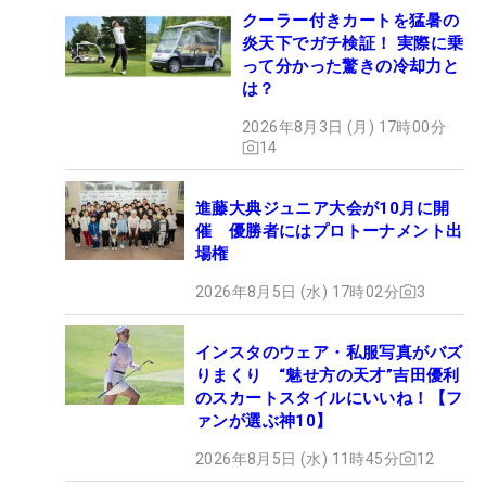
クーラー付きカートを猛暑の
炎天下でガチ検証！ 実際に乗
って分かった驚きの冷却力と
は？
2026年8月3日 (月) 17時00分
14
進藤大典ジュニア大会が10月に開
催 優勝者にはプロトーナメント出
場権
2026年8月5日 (水) 17時02分
3
インスタのウェア・私服写真がバズ
りまくり “魅せ方の天才”吉田優利
のスカートスタイルにいいね！【フ
ァンが選ぶ神10】
2026年8月5日 (水) 11時45分
12