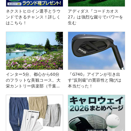
ネクストヒロイン選手とラウ
アディダス『コードカオス
ンドできるチャンス！詳しく
27』は強烈な蹴りでパワーを
はこちら！
生む
インター5分、都心から60分
『G740』アイアンが引き出
のフラットな美観コース。大
す“反則級”の寛容性と飛びは
栄カントリー俱楽部（千葉
本当だった！
県）