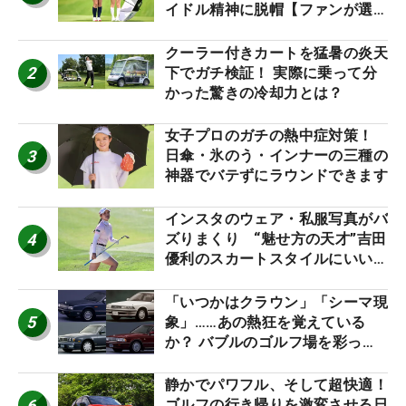
イドル精神に脱帽【ファンが選ぶ
神10】
クーラー付きカートを猛暑の炎天
2
下でガチ検証！ 実際に乗って分
かった驚きの冷却力とは？
女子プロのガチの熱中症対策！
3
日傘・氷のう・インナーの三種の
神器でバテずにラウンドできます
インスタのウェア・私服写真がバ
4
ズりまくり “魅せ方の天才”吉田
優利のスカートスタイルにいい
ね！【ファンが選ぶ神10】
「いつかはクラウン」「シーマ現
5
象」……あの熱狂を覚えている
か？ バブルのゴルフ場を彩った
名車たち
静かでパワフル、そして超快適！
6
ゴルフの行き帰りを激変させる日