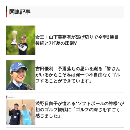
関連記事
女王・山下美夢有が逃げ切りで今季2勝目
後続と7打差の圧倒V
吉田優利 予選落ちの思いを綴る「皆さん
がいるからこそ私は何一つ不自由なくゴル
フすることができています」
渋野日向子が憧れる“ソフトボールの神様”が
初のゴルフ観戦に「ゴルフの深さをすごく
感じました」