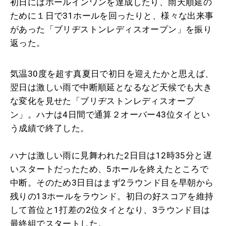
初日にはホールインワンを達成したり、雨天順延の
ために１日で31ホールを回ったりと、様々な出来事
があった「ブリヂストンレディスオープン」を振り
返った。
気温30度を超す真夏日で初日を迎えたかと思えば、
翌日は激しい雨で中断順延となるなど天候でも大き
な変化を見せた「ブリヂストンレディスオープ
ン」。ハナは4日間で通算２オーバー43位タイとい
う成績で終了した。
ハナは激しい雨に見舞われた2日目は12時35分と遅
いスタートだったため、5ホールを終えたところで
中断。そのため3日目はまず2ラウンド目を早朝から
残りの13ホールをラウンド。初日の好スコアを維持
して首位と1打差の2位タイとなり、3ラウンド目は
最終組でスタートした。