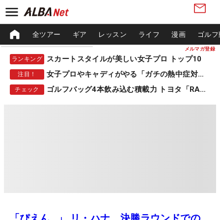
全ツアー
ギア
レッスン
ライフ
漫画
ゴルフ
メルマガ登録
スカートスタイルが美しい女子プロ トップ10
ランキング
女子プロやキャディがやる「ガチの熱中症対策」
注目！
ゴルフバッグ4本飲み込む積載力 トヨタ「RAV4」
チェック
「ぴえん…」 リ・ハナ、決勝ラウンドでの