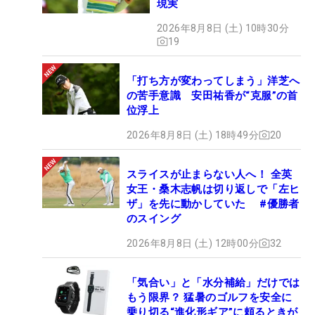
現実
2026年8月8日 (土) 10時30分
19
「打ち方が変わってしまう」洋芝へ
の苦手意識 安田祐香が“克服”の首
位浮上
2026年8月8日 (土) 18時49分
20
スライスが止まらない人へ！ 全英
女王・桑木志帆は切り返しで「左ヒ
ザ」を先に動かしていた #優勝者
のスイング
2026年8月8日 (土) 12時00分
32
「気合い」と「水分補給」だけでは
もう限界？ 猛暑のゴルフを安全に
乗り切る“進化形ギア”に頼るときが