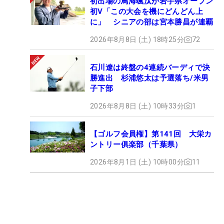
初出場の鳥海颯汰が岩手県オープン
初V「この大会を機にどんどん上
に」 シニアの部は宮本勝昌が連覇
2026年8月8日 (土) 18時25分
72
石川遼は終盤の4連続バーディで決
勝進出 杉浦悠太は予選落ち/米男
子下部
2026年8月8日 (土) 10時33分
1
【ゴルフ会員権】第141回 大栄カ
ントリー俱楽部（千葉県）
2026年8月1日 (土) 10時00分
11