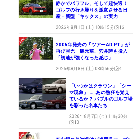
静かでパワフル、そして超快適！
ゴルフの行き帰りを激変させる日
産・新型「キックス」の実力
2026年8月1日 (土) 10時15分
16
2006年発売の『ツアーAD PT』が
再び脚光 脇元華、穴井詩も投入
「初速が強くなった感じ」
2026年8月8日 (土) 08時56分
4
「いつかはクラウン」「シー
マ現象」……あの熱狂を覚え
ているか？ バブルのゴルフ場
を彩った名車たち
2026年8月7日 (金) 11時30分
10