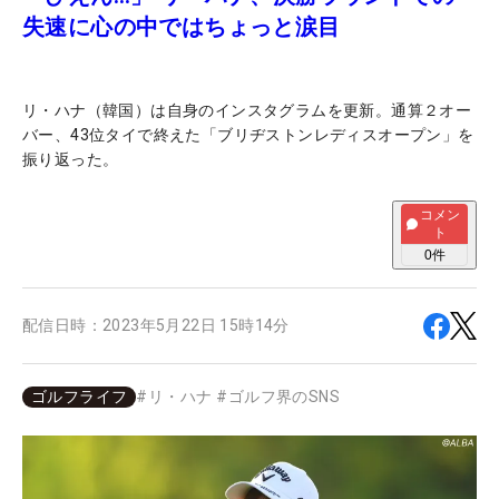
失速に心の中ではちょっと涙目
リ・ハナ（韓国）は自身のインスタグラムを更新。通算２オー
バー、43位タイで終えた「ブリヂストンレディスオープン」を
振り返った。
コメン
ト
0
件
配信日時：
2023年5月22日 15時14分
ゴルフライフ
#
リ・ハナ
#
ゴルフ界のSNS