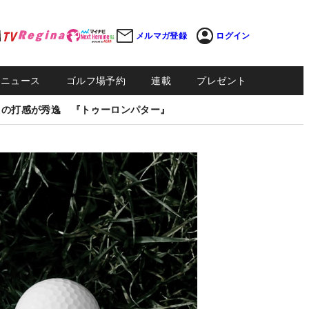
メルマガ登録
ログイン
Sニュース
ゴルフ場予約
連載
プレゼント
しの打感が秀逸 『トゥーロンパター』