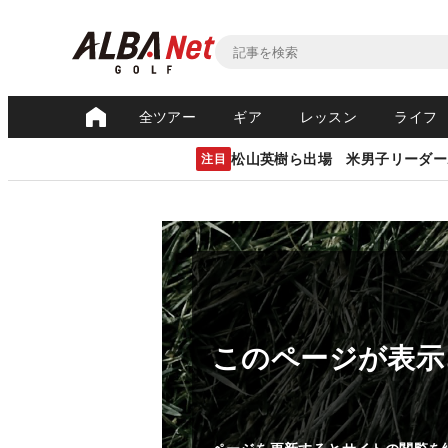
全ツアー
ギア
レッスン
ライフ
松山英樹ら出場 米男子リーダー
注目
このページが表示