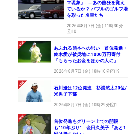
マ現象」……あの熱狂を覚え
ているか？ バブルのゴルフ場
を彩った名車たち
2026年8月7日 (金) 11時30分
10
あふれる熊本への思い 首位発進・
鈴木愛が被災地に1000万円寄付
「もらったお金をほかの人に」
2026年8月7日 (金) 18時10分
19
石川遼は12位発進 杉浦悠太20位/
米男子下部
2026年8月7日 (金) 10時29分
1
首位発進もグリーン上での開眼
も“10年ぶり” 金田久美子「あと1
回は勝ちたい」