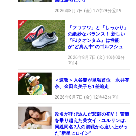
2026年8月7日 (金) 17時29分
19
「フワフワ」と「しっかり」
の絶妙なバランス！ 新しい
『FJクオンタム』は性能
が“ど真ん中”のゴルフシュー
ズだった
2026年8月7日 (金) 10時00分
14
＜速報＞入谷響が単独首位 永井花
奈、金田久美子ら1差追走
2026年8月7日 (金) 12時42分
1
改名が呼び込んだ悲願の初V！ 苦節
を乗り越えた美女イ・ユルリンは、
同姓同名7人の混戦から這い上がっ
た“新星ヒロイン”