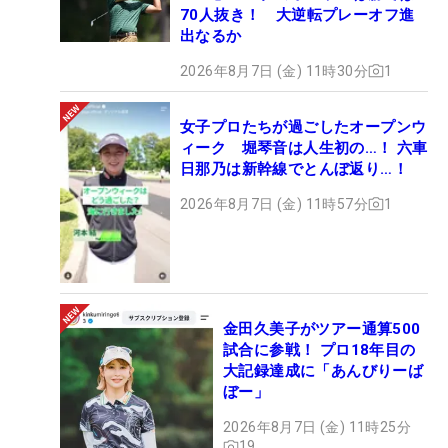
70人抜き！ 大逆転プレーオフ進
出なるか
2026年8月7日 (金) 11時30分
1
女子プロたちが過ごしたオープンウ
ィーク 堀琴音は人生初の…！ 六車
日那乃は新幹線でとんぼ返り…！
2026年8月7日 (金) 11時57分
1
金田久美子がツアー通算500
試合に参戦！ プロ18年目の
大記録達成に「あんびりーば
ぼー」
2026年8月7日 (金) 11時25分
19