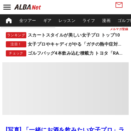
全ツアー
ギア
レッスン
ライフ
漫画
ゴルフ
メルマガ登録
スカートスタイルが美しい女子プロ トップ10
ランキング
女子プロやキャディがやる「ガチの熱中症対策」
注目！
ゴルフバッグ4本飲み込む積載力 トヨタ「RAV4」
チェック
[写真] 「一緒にお酒を飲みたい女子プロ」ラ