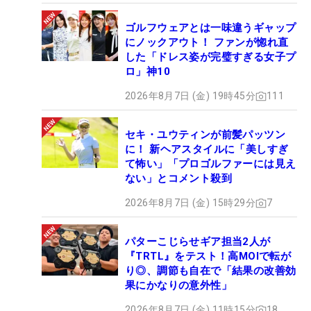
ゴルフウェアとは一味違うギャップ
にノックアウト！ ファンが惚れ直
した「ドレス姿が完璧すぎる女子プ
ロ」神10
2026年8月7日 (金) 19時45分
111
セキ・ユウティンが前髪パッツン
に！ 新ヘアスタイルに「美しすぎ
て怖い」「プロゴルファーには見え
ない」とコメント殺到
2026年8月7日 (金) 15時29分
7
パターこじらせギア担当2人が
『TRTL』をテスト！高MOIで転が
り◎、調節も自在で「結果の改善効
果にかなりの意外性」
2026年8月7日 (金) 11時15分
18