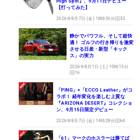
High Spin』、9月11日デビュー
【打ってみた】
2026年8月7日 (金) 18時36分
33
静かでパワフル、そして超快
適！ ゴルフの行き帰りを激変
させる日産・新型「キック
ス」の実力
2026年8月1日 (土) 10時15分
16
「PING」×「ECCO Leather」がコ
ラボ！ 経年変化を楽しむ上質な
『ARIZONA DESERT』コレクショ
ン、9月15日限定デビュー
2026年8月7日 (金) 14時28分
64
「61」マークのホスラーは勝てば