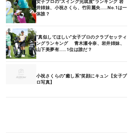
女子プロの“スイング完成度”ランキング 岩
井姉妹、小祝さくら、竹田麗央……No.1は一
体誰？
“真似してほしい”女子プロのクラブセッティ
ングランキング 青木瀬令奈、岩井姉妹、
山下美夢有……1位は誰だ？
小祝さくらの“癒し系”笑顔にキュン【女子プ
ロ写真】