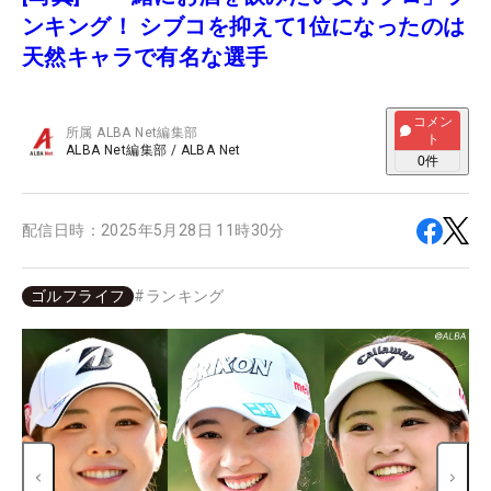
ンキング！ シブコを抑えて1位になったのは
天然キャラで有名な選手
コメン
所属
ALBA Net編集部
ト
ALBA Net編集部
/
ALBA Net
0
件
配信日時：
2025年5月28日 11時30分
ゴルフライフ
#
ランキング