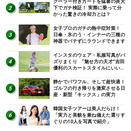
クーラー付きカートを猛暑の炎天
2
下でガチ検証！ 実際に乗って分
かった驚きの冷却力とは？
女子プロのガチの熱中症対策！
3
日傘・氷のう・インナーの三種の
神器でバテずにラウンドできます
インスタのウェア・私服写真がバ
4
ズりまくり “魅せ方の天才”吉田
優利のスカートスタイルにいい
ね！【ファンが選ぶ神10】
静かでパワフル、そして超快適！
5
ゴルフの行き帰りを激変させる日
産・新型「キックス」の実力
韓国女子ツアーは美人だらけ！
6
「実力と美貌を兼ね備えた選りす
ぐりの10人を写真で紹介」