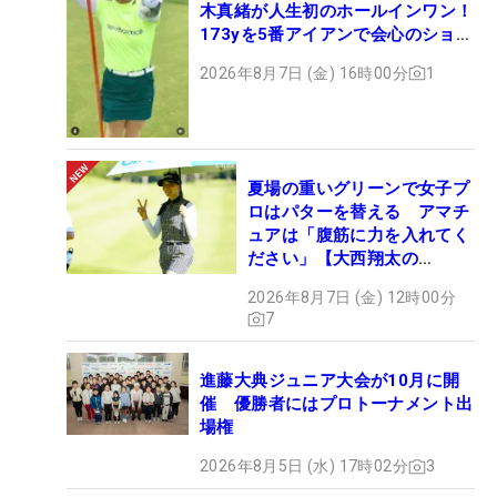
木真緒が人生初のホールインワン！
173yを5番アイアンで会心のショッ
ト
2026年8月7日 (金) 16時00分
1
夏場の重いグリーンで女子プ
ロはパターを替える アマチ
ュアは「腹筋に力を入れてく
ださい」【大西翔太の
HOTSHOT】
2026年8月7日 (金) 12時00分
7
進藤大典ジュニア大会が10月に開
催 優勝者にはプロトーナメント出
場権
2026年8月5日 (水) 17時02分
3