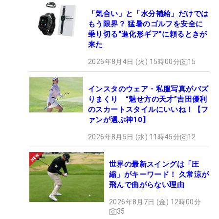
「気合い」と「水分補給」だけでは
もう限界？ 猛暑のゴルフを安全に
乗り切る“進化形ギア”に頼るときが
来た
2026年8月4日 (火) 15時00分
15
インスタのウェア・私服写真がバズ
りまくり “魅せ方の天才”吉田優利
のスカートスタイルにいいね！【フ
ァンが選ぶ神10】
2026年8月5日 (水) 11時45分
12
世界の最新スイングは「圧
縮」がキーワード！ 久常涼が
飛んで曲がらない理由
2026年8月7日 (金) 12時00分
35