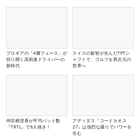
プロギアの「4層フェース」が
スイスの叡智が生んだTPTシ
切り開く高初速ドライバーの
ャフトで、ゴルフを異次元の
新時代
世界へ
仲宗根澄香が平均パット数
アディダス『コードカオス
『TRTL』で6人抜き！
27』は強烈な蹴りでパワーを
生む