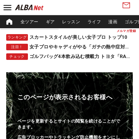
全ツアー
ギア
レッスン
ライフ
漫画
ゴルフ
メルマガ登録
スカートスタイルが美しい女子プロ トップ10
ランキング
女子プロやキャディがやる「ガチの熱中症対策」
注目！
ゴルフバッグ4本飲み込む積載力 トヨタ「RAV4」
チェック
このページが表示されるお客様へ
ページを更新するとサイトの閲覧を続けることがで
きます。
広告ブロッカーやトラッキング防止機能をオンにし