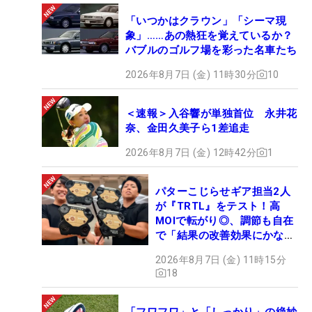
「いつかはクラウン」「シーマ現
象」……あの熱狂を覚えているか？
バブルのゴルフ場を彩った名車たち
2026年8月7日 (金) 11時30分
10
＜速報＞入谷響が単独首位 永井花
奈、金田久美子ら1差追走
2026年8月7日 (金) 12時42分
1
パターこじらせギア担当2人
が『TRTL』をテスト！高
MOIで転がり◎、調節も自在
で「結果の改善効果にかなり
の意外性」
2026年8月7日 (金) 11時15分
18
「フワフワ」と「しっかり」の絶妙