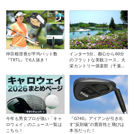
仲宗根澄香が平均パット数
インター5分、都心から60分
『TRTL』で6人抜き！
のフラットな美観コース。大
栄カントリー俱楽部（千葉
県）
今年も男女プロが強い「キャ
『G740』アイアンが引き出
ロウェイ」のニュース一覧は
す“反則級”の寛容性と飛びは
こちら！
本当だった！