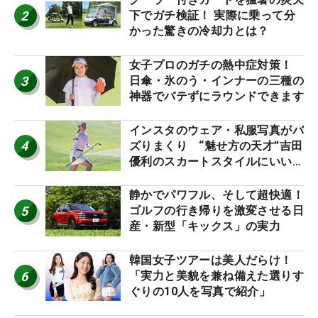
2
下でガチ検証！ 実際に乗って分
かった驚きの冷却力とは？
女子プロのガチの熱中症対策！
3
日傘・氷のう・インナーの三種の
神器でバテずにラウンドできます
インスタのウェア・私服写真がバ
4
ズりまくり “魅せ方の天才”吉田
優利のスカートスタイルにいい
ね！【ファンが選ぶ神10】
静かでパワフル、そして超快適！
5
ゴルフの行き帰りを激変させる日
産・新型「キックス」の実力
韓国女子ツアーは美人だらけ！
6
「実力と美貌を兼ね備えた選りす
ぐりの10人を写真で紹介」