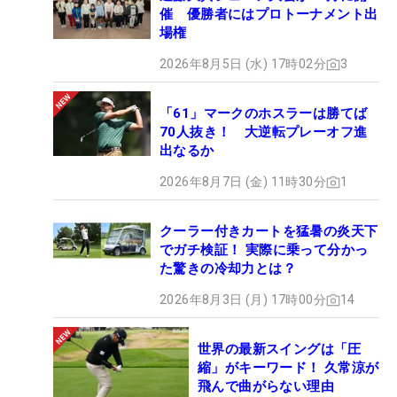
催 優勝者にはプロトーナメント出
場権
2026年8月5日 (水) 17時02分
3
「61」マークのホスラーは勝てば
70人抜き！ 大逆転プレーオフ進
出なるか
2026年8月7日 (金) 11時30分
1
クーラー付きカートを猛暑の炎天下
でガチ検証！ 実際に乗って分かっ
た驚きの冷却力とは？
2026年8月3日 (月) 17時00分
14
世界の最新スイングは「圧
縮」がキーワード！ 久常涼が
飛んで曲がらない理由