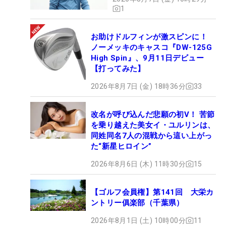
1
お助けドルフィンが激スピンに！
ノーメッキのキャスコ『DW-125G
High Spin』、9月11日デビュー
【打ってみた】
2026年8月7日 (金) 18時36分
33
改名が呼び込んだ悲願の初V！ 苦節
を乗り越えた美女イ・ユルリンは、
同姓同名7人の混戦から這い上がっ
た“新星ヒロイン”
2026年8月6日 (木) 11時30分
15
【ゴルフ会員権】第141回 大栄カ
ントリー俱楽部（千葉県）
2026年8月1日 (土) 10時00分
11