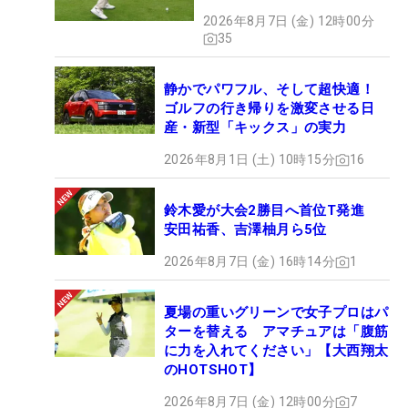
2026年8月7日 (金) 12時00分
35
静かでパワフル、そして超快適！
ゴルフの行き帰りを激変させる日
産・新型「キックス」の実力
2026年8月1日 (土) 10時15分
16
鈴木愛が大会2勝目へ首位T発進
安田祐香、吉澤柚月ら5位
2026年8月7日 (金) 16時14分
1
夏場の重いグリーンで女子プロはパ
ターを替える アマチュアは「腹筋
に力を入れてください」【大西翔太
のHOTSHOT】
2026年8月7日 (金) 12時00分
7