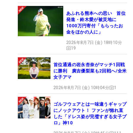
あふれる熊本への思い 首位
発進・鈴木愛が被災地に
1000万円寄付「もらったお
金をほかの人に」
2026年8月7日 (金) 18時10分
19
首位通過の岩永杏奈がマッチ1回戦
に勝利 廣吉優梨菜も2回戦へ/全米
女子アマ
2026年8月7日 (金) 10時04分
1
ゴルフウェアとは一味違うギャップ
にノックアウト！ ファンが惚れ直
した「ドレス姿が完璧すぎる女子プ
ロ」神10