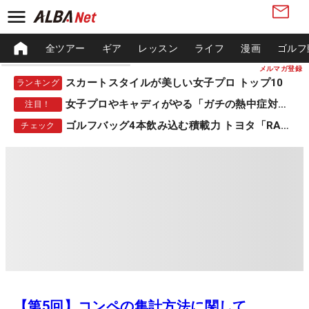
全ツアー
ギア
レッスン
ライフ
漫画
ゴルフ
メルマガ登録
スカートスタイルが美しい女子プロ トップ10
ランキング
女子プロやキャディがやる「ガチの熱中症対策」
注目！
ゴルフバッグ4本飲み込む積載力 トヨタ「RAV4」
チェック
【第5回】コンペの集計方法に関して