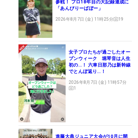
参戦！ プロ18年目の大記録達成に
「あんびりーばぼー」
2026年8月7日 (金) 11時25分
19
女子プロたちが過ごしたオー
プンウィーク 堀琴音は人生
初の…！ 六車日那乃は新幹線
でとんぼ返り…！
2026年8月7日 (金) 11時57分
1
進藤大典ジュニア大会が10月に開