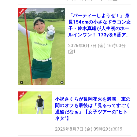
「パーティーしようぜ！」身
長154cmの小さなドラコン女
子・鈴木真緒が人生初のホー
ルインワン！ 173yを5番アイ
アンで会心のショット
2026年8月7日 (金) 16時00分
1
小祝さくらが長岡花火を満喫 束の
間のオフも最後は「見るってすごく
過酷だなぁ」【女子ツアーの“ヒト
ネタ”】
2026年8月7日 (金) 09時29分
19