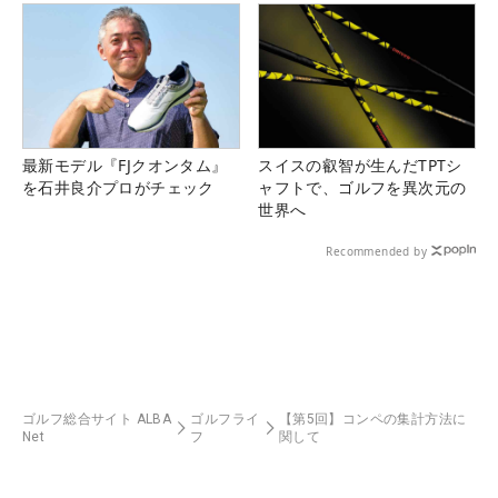
最新モデル『FJクオンタム』
スイスの叡智が生んだTPTシ
を石井良介プロがチェック
ャフトで、ゴルフを異次元の
世界へ
Recommended by
ゴルフ総合サイト ALBA
ゴルフライ
【第5回】コンペの集計方法に
Net
フ
関して