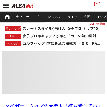
全ツアー
ギア
レッスン
ライフ
漫画
ゴルフ
メルマガ登録
スカートスタイルが美しい女子プロ トップ10
ランキング
女子プロやキャディがやる「ガチの熱中症対策」
注目！
ゴルフバッグ4本飲み込む積載力 トヨタ「RAV4」
チェック
タイガー・ウッズの元恋人「彼を愛していま