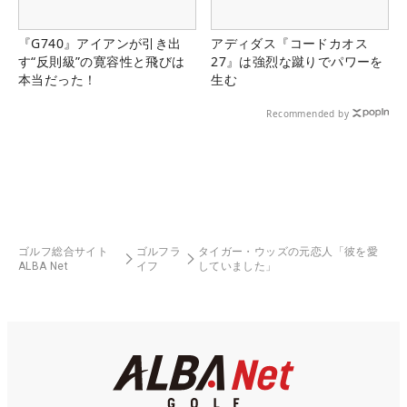
『G740』アイアンが引き出
アディダス『コードカオス
す“反則級”の寛容性と飛びは
27』は強烈な蹴りでパワーを
本当だった！
生む
Recommended by
ゴルフ総合サイト
ゴルフラ
タイガー・ウッズの元恋人「彼を愛
ALBA Net
イフ
していました」