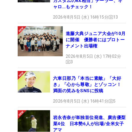
カスタムの6X相当」テーラー、キ
ャロ…もチェック！
2026年8月5日 (水) 16時15分
13
進藤大典ジュニア大会が10月
に開催 優勝者にはプロトー
ナメント出場権
2026年8月5日 (水) 17時02分
3
六車日那乃「本当に素敵」「大好
き」「心から尊敬」とゾッコン！
満面の笑みをSNSに投稿
2026年8月5日 (水) 16時41分
5
岩永杏奈が単独首位発進、廣吉優梨
菜4位 日本勢6人が出場/全米女子
アマ