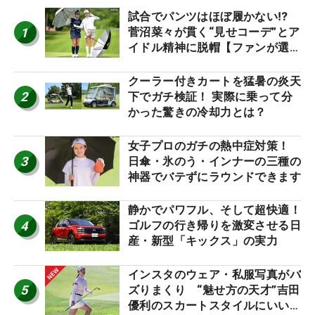
試合でパンツはほぼ履かない⁉
1
菅沼菜々が貫く“見せコーデ”とア
イドル精神に脱帽【ファンが選ぶ
神10】
クーラー付きカートを猛暑の炎天
2
下でガチ検証！ 実際に乗って分
かった驚きの冷却力とは？
女子プロのガチの熱中症対策！
3
日傘・氷のう・インナーの三種の
神器でバテずにラウンドできます
静かでパワフル、そして超快適！
4
ゴルフの行き帰りを激変させる日
産・新型「キックス」の実力
インスタのウェア・私服写真がバ
5
ズりまくり “魅せ方の天才”吉田
優利のスカートスタイルにいい