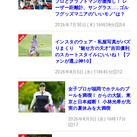
プロとクラフトマンが激推し！ レ
ーザー距離計、サングラス……ゴル
フグッズマニアの“いいモノ”は？
2026年7月30日 (木) 16時38分
54
インスタのウェア・私服写真がバズ
りまくり “魅せ方の天才”吉田優利
のスカートスタイルにいいね！【フ
ァンが選ぶ神10】
2026年8月5日 (水) 11時45分
12
女子プロが福岡でホテルのプ
ールを満喫！ からの大阪、東
京と日本縦断！ 小林光希が充
実の夏休みを大満喫
2026年8月5日 (水) 16時17分
17