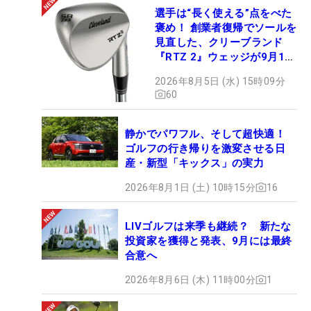
選手は“長く使える”点をべた
褒め！ 創業者復帰でソールを
見直した、クリーブランド
『RTZ 2』ウェッジが9月12
日デビュー
2026年8月5日 (水) 15時09分
60
静かでパワフル、そして超快適！
ゴルフの行き帰りを激変させる日
産・新型「キックス」の実力
2026年8月1日 (土) 10時15分
16
LIVゴルフは来季も継続？ 新たな
投資家を獲得と発表、9月には最終
合意へ
2026年8月6日 (木) 11時00分
1