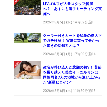
LIVゴルフが大量スタッフ解雇
へ？ あすにも選手ミーティング実
施へ
2026年8月5日 (水) 14時02分
1
クーラー付きカートを猛暑の炎天下
でガチ検証！ 実際に乗って分かっ
た驚きの冷却力とは？
2026年8月3日 (月) 17時00分
14
改名が呼び込んだ悲願の初V！ 苦節
を乗り越えた美女イ・ユルリンは、
同姓同名7人の混戦から這い上がっ
た“新星ヒロイン”
2026年8月6日 (木) 11時30分
15