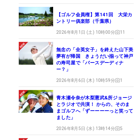
【ゴルフ会員権】第141回 大栄カ
ントリー俱楽部（千葉県）
2026年8月1日 (土) 10時00分
11
無念の「全英女子」を終えた山下美
夢有が帰国 きょうだい揃って神戸
の寿司屋で「バースデーディナ
ー？」
2026年8月6日 (木) 10時59分
1
青木瀬令奈が木梨憲武&所ジョージ
とラジオで共演！ からの、そのま
まゴルフへ「ずーーーーっと笑って
ました」
2026年8月5日 (水) 13時14分
5