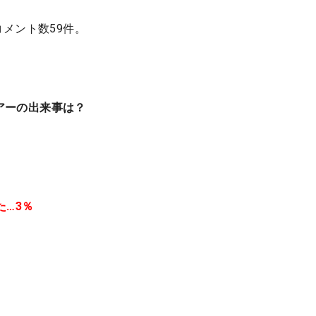
コメント数59件。
ツアーの出来事は？
…3％