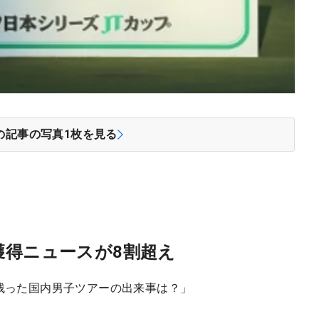
！
の記事の写真
1
枚を見る
獲得ニュースが8割超え
に残った国内男子ツアーの出来事は？」