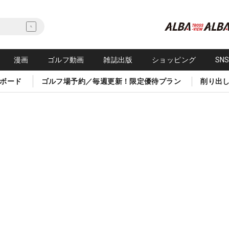
漫画
ゴルフ動画
雑誌出版
ショッピング
SN
ボード
ゴルフ場予約／毎週更新！限定優待プラン
削り出