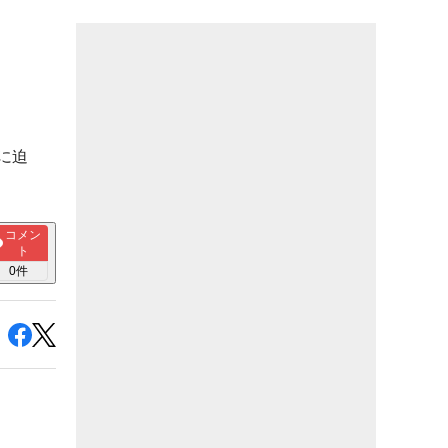
に迫
コメン
ト
0
件