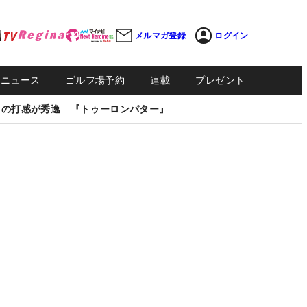
メルマガ登録
ログイン
Sニュース
ゴルフ場予約
連載
プレゼント
しの打感が秀逸 『トゥーロンパター』