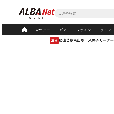
全ツアー
ギア
レッスン
ライフ
松山英樹ら出場 米男子リーダー
注目