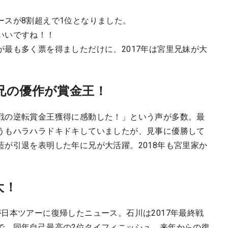
ースが8割超えで1位となりました。
いいですね！！
最も多く票を得ましただけに、2017年は宮里兄妹が大
兄の優作が賞金王！
戦の逆転賞金王獲得に感動した！」という声が多数。最
うもハラハラドキドキしていましたが、見事に優勝して
が引退を表明した年に兄が大活躍。2018年も宮里家か
大！
日本ツアーに復帰したニュース。石川は2017年最終戦
で、同年自己最高の2位タイフィニッシュ。来年からの復