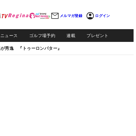
メルマガ登録
ログイン
Sニュース
ゴルフ場予約
連載
プレゼント
感が秀逸 『トゥーロンパター』