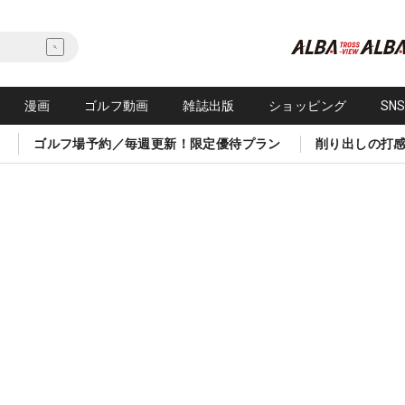
漫画
ゴルフ動画
雑誌出版
ショッピング
SN
ゴルフ場予約／毎週更新！限定優待プラン
削り出しの打