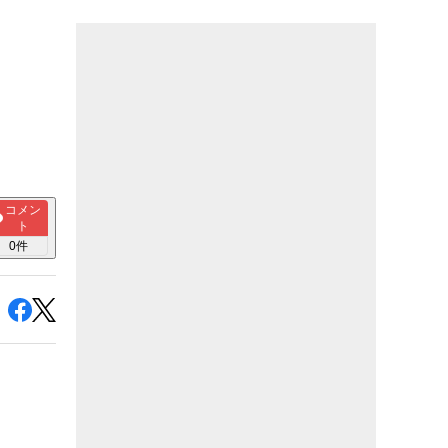
コメン
ト
0
件