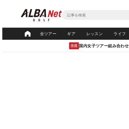
全ツアー
ギア
レッスン
ライフ
国内女子ツアー組み合わせ
注目