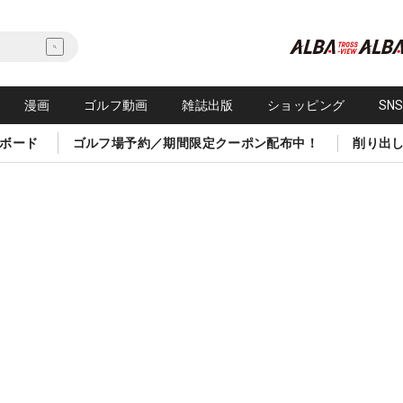
漫画
ゴルフ動画
雑誌出版
ショッピング
SN
ボード
ゴルフ場予約／期間限定クーポン配布中！
削り出