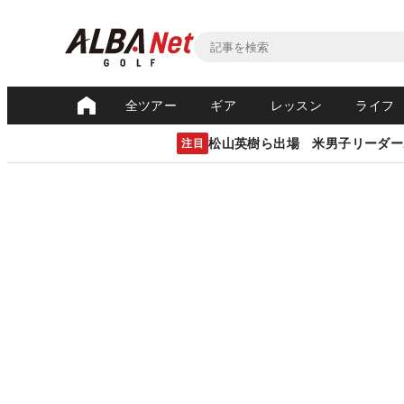
全ツアー
ギア
レッスン
ライフ
松山英樹ら出場 米男子リーダー
注目