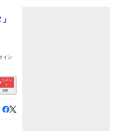
タ」
サイン
コメン
ト
0
件