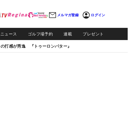
メルマガ登録
ログイン
Sニュース
ゴルフ場予約
連載
プレゼント
しの打感が秀逸 『トゥーロンパター』