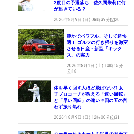
2度目の予選落ち 佐久間朱莉に何
が起きている？
2026年8月9日 (日) 08時39分
20
静かでパワフル、そして超快
適！ ゴルフの行き帰りを激変
させる日産・新型「キック
ス」の実力
2026年8月1日 (土) 10時15分
16
体を早く回す人ほど飛ばない!? 女
子プロコーチが教える「速い回転」
と「早い回転」の違い #四の五の言
わず振り氣れ
2026年8月9日 (日) 12時00分
31