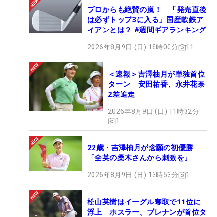
プロからも絶賛の嵐！ 「発売直後
は必ずトップ3に入る」国産軟鉄ア
イアンとは？ #週間ギアランキング
2026年8月9日 (日) 18時00分
11
＜速報＞吉澤柚月が単独首位
ターン 安田祐香、永井花奈
2差追走
2026年8月9日 (日) 11時32分
1
22歳・吉澤柚月が念願の初優勝
「全英の桑木さんから刺激を」
2026年8月9日 (日) 13時53分
1
松山英樹はイーグル奪取で11位に
浮上 ホスラー、ブレナンが首位タ