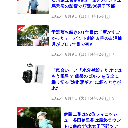
石川遼は暫定68位 第3ラウンドは
悪天候の影響で順延/米男子下部
2026年8月9日 (日) 11時15分
1
予選落ち続きの1年目は「壁がすご
かった」 パット劇的改善の吉澤柚
月がプロ3年目で初V
2026年8月9日 (日) 16時42分
17
「気合い」と「水分補給」だけでは
もう限界？ 猛暑のゴルフを安全に
乗り切る“進化形ギア”に頼るときが
来た
2026年8月4日 (火) 15時00分
15
伊藤二花は52位フィニッシ
ュ 谷田侑里香は最終ラウン
ドに進めず/米女子下部ツア