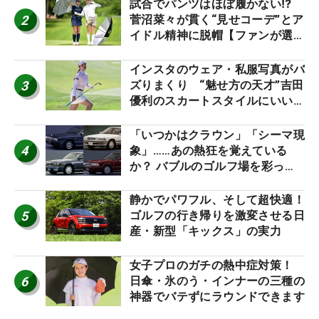
試合でパンツはほぼ履かない⁉
2
菅沼菜々が貫く“見せコーデ”とア
イドル精神に脱帽【ファンが選ぶ
神10】
インスタのウェア・私服写真がバ
3
ズりまくり “魅せ方の天才”吉田
優利のスカートスタイルにいい
ね！【ファンが選ぶ神10】
「いつかはクラウン」「シーマ現
4
象」……あの熱狂を覚えている
か？ バブルのゴルフ場を彩った
名車たち
静かでパワフル、そして超快適！
5
ゴルフの行き帰りを激変させる日
産・新型「キックス」の実力
女子プロのガチの熱中症対策！
6
日傘・氷のう・インナーの三種の
神器でバテずにラウンドできます