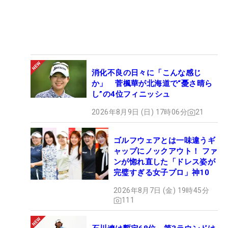
消化不良の日々に「こんな感じ
か」 菅楓華が北海道で“憂さ晴ら
し”の4位フィニッシュ
2026年8月9日 (日) 17時06分
21
ゴルフウェアとは一味違うギ
ャップにノックアウト！ ファ
ンが惚れ直した「ドレス姿が
完璧すぎる女子プロ」神10
2026年8月7日 (金) 19時45分
111