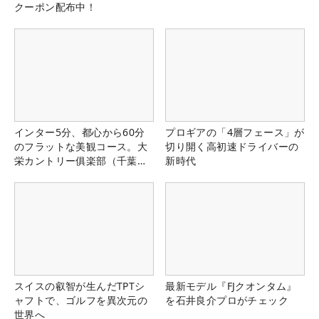
クーポン配布中！
インター5分、都心から60分
プロギアの「4層フェース」が
のフラットな美観コース。大
切り開く高初速ドライバーの
栄カントリー俱楽部（千葉
新時代
県）
スイスの叡智が生んだTPTシ
最新モデル『FJクオンタム』
ャフトで、ゴルフを異次元の
を石井良介プロがチェック
世界へ