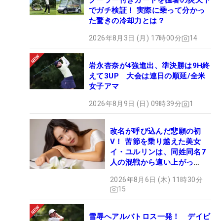
クーラー付きカートを猛暑の炎天下
でガチ検証！ 実際に乗って分かっ
た驚きの冷却力とは？
2026年8月3日 (月) 17時00分
14
岩永杏奈が4強進出、準決勝は9H終
えて3UP 大会は連日の順延/全米
女子アマ
2026年8月9日 (日) 09時39分
1
改名が呼び込んだ悲願の初
V！ 苦節を乗り越えた美女
イ・ユルリンは、同姓同名7
人の混戦から這い上がっ
た“新星ヒロイン”
2026年8月6日 (木) 11時30分
15
雪辱へアルバトロス一発！ デイビ