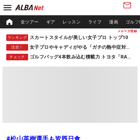
全ツアー
ギア
レッスン
ライフ
漫画
ゴルフ
メルマガ登録
スカートスタイルが美しい女子プロ トップ10
ランキング
女子プロやキャディがやる「ガチの熱中症対策」
注目！
ゴルフバッグ4本飲み込む積載力 トヨタ「RAV4」
チェック
#松山英樹選手も皆既日食