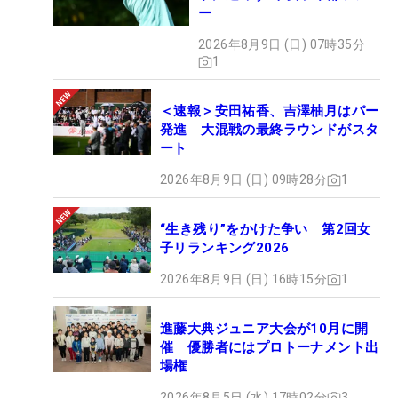
ー
2026年8月9日 (日) 07時35分
1
＜速報＞安田祐香、吉澤柚月はパー
発進 大混戦の最終ラウンドがスタ
ート
2026年8月9日 (日) 09時28分
1
“生き残り”をかけた争い 第2回女
子リランキング2026
2026年8月9日 (日) 16時15分
1
進藤大典ジュニア大会が10月に開
催 優勝者にはプロトーナメント出
場権
2026年8月5日 (水) 17時02分
3