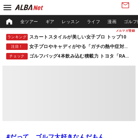
全ツアー
ギア
レッスン
ライフ
漫画
ゴルフ
メルマガ登録
スカートスタイルが美しい女子プロ トップ10
ランキング
女子プロやキャディがやる「ガチの熱中症対策」
注目！
ゴルフバッグ4本飲み込む積載力 トヨタ「RAV4」
チェック
#だって、ゴルフ大好きなんだもん