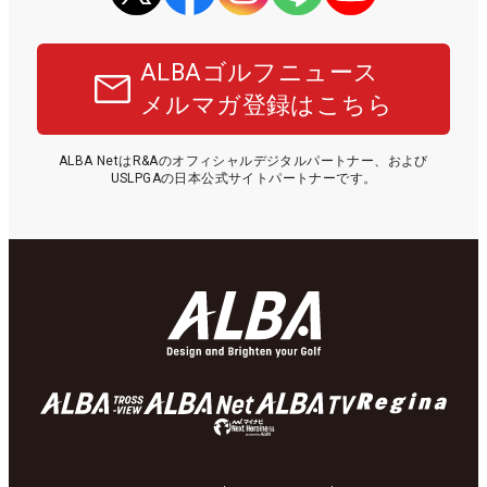
ALBAゴルフニュース
メルマガ登録はこちら
ALBA NetはR&Aのオフィシャルデジタルパートナー、および
USLPGAの日本公式サイトパートナーです。