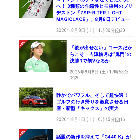
へ！ 3種類の伸縮性ヒモ採用のブリ
ヂストン『ZSP-BITER LIGHT
MAGICLACE』、8月8日デビュー
2026年8月8日 (土) 11時30分
30
「欲が出せない」コースだか
らこそ 吉澤柚月は“鬼門”の
決勝Rで初Vなるか
2026年8月8日 (土) 17時58分
20
静かでパワフル、そして超快適！
ゴルフの行き帰りを激変させる日
産・新型「キックス」の実力
2026年8月1日 (土) 10時15分
16
話題の新作を抑えて『G440 K』が