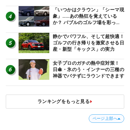
ね！【ファンが選ぶ神10】
「いつかはクラウン」「シーマ現
4
象」……あの熱狂を覚えている
か？ バブルのゴルフ場を彩った
名車たち
静かでパワフル、そして超快適！
5
ゴルフの行き帰りを激変させる日
産・新型「キックス」の実力
女子プロのガチの熱中症対策！
6
日傘・氷のう・インナーの三種の
神器でバテずにラウンドできます
ランキングをもっと見る
ページ上部へ