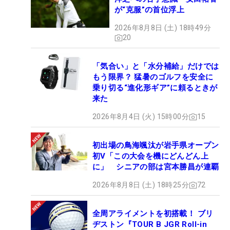
が“克服”の首位浮上
2026年8月8日 (土) 18時49分
20
「気合い」と「水分補給」だけでは
もう限界？ 猛暑のゴルフを安全に
乗り切る“進化形ギア”に頼るときが
来た
2026年8月4日 (火) 15時00分
15
初出場の鳥海颯汰が岩手県オープン
初V「この大会を機にどんどん上
に」 シニアの部は宮本勝昌が連覇
2026年8月8日 (土) 18時25分
72
全周アライメントを初搭載！ ブリ
ヂストン『TOUR B JGR Roll-in