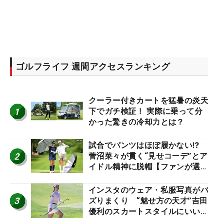
ゴルフライフ 週間アクセスランキング
クーラー付きカートを猛暑の炎天
1
下でガチ検証！ 実際に乗って分
かった驚きの冷却力とは？
試合でパンツはほぼ履かない⁉
2
菅沼菜々が貫く“見せコーデ”とア
イドル精神に脱帽【ファンが選ぶ
神10】
インスタのウェア・私服写真がバ
3
ズりまくり “魅せ方の天才”吉田
優利のスカートスタイルにいい