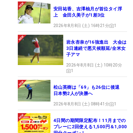
安田祐香、吉澤柚月が首位タイ浮
上 金田久美子が1差3位
2026年8月8日 (土) 16時21分
1
岩永杏奈が16強進出 大会は
3日連続で悪天候順延/全米女
子アマ
2026年8月8日 (土) 10時20分
1
松山英樹は「69」も26位に後退
日本勢2人が決勝へ
2026年8月8日 (土) 08時41分
1
4日間の期間限定配布！11月までの
プレーに2回使える1,500円＆1,000