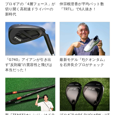
プロギアの「4層フェース」が
仲宗根澄香が平均パット数
切り開く高初速ドライバーの
『TRTL』で6人抜き！
新時代
『G740』アイアンが引き出
最新モデル『FJクオンタム』
す“反則級”の寛容性と飛びは
を石井良介プロがチェック
本当だった！
新『TENSEIオレンジ』はドラ
プロギアのRS DUOはFW・UT