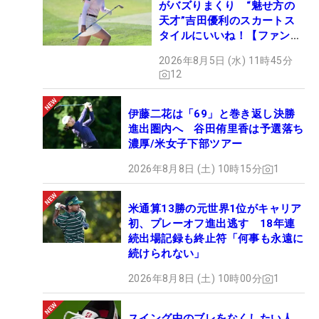
がバズりまくり “魅せ方の
天才”吉田優利のスカートス
タイルにいいね！【ファンが
選ぶ神10】
2026年8月5日 (水) 11時45分
12
伊藤二花は「69」と巻き返し決勝
進出圏内へ 谷田侑里香は予選落ち
濃厚/米女子下部ツアー
2026年8月8日 (土) 10時15分
1
米通算13勝の元世界1位がキャリア
初、プレーオフ進出逃す 18年連
続出場記録も終止符「何事も永遠に
続けられない」
2026年8月8日 (土) 10時00分
1
スイング中のブレをなくしたい人