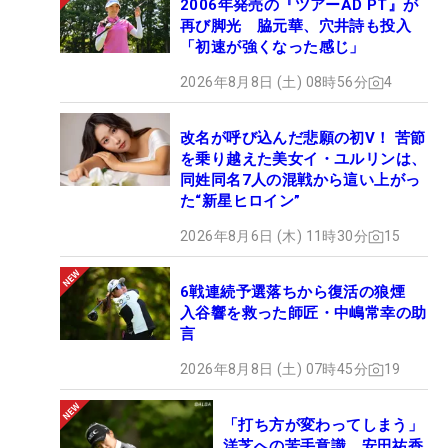
2006年発売の『ツアーAD PT』が
再び脚光 脇元華、穴井詩も投入
「初速が強くなった感じ」
2026年8月8日 (土) 08時56分
4
改名が呼び込んだ悲願の初V！ 苦節
を乗り越えた美女イ・ユルリンは、
同姓同名7人の混戦から這い上がっ
た“新星ヒロイン”
2026年8月6日 (木) 11時30分
15
6戦連続予選落ちから復活の狼煙
入谷響を救った師匠・中嶋常幸の助
言
2026年8月8日 (土) 07時45分
19
「打ち方が変わってしまう」
洋芝への苦手意識 安田祐香