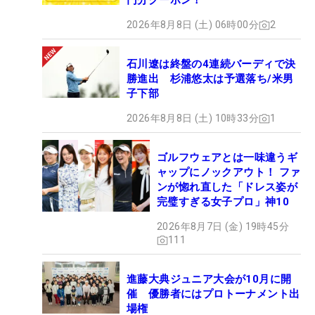
円分クーポン！
2026年8月8日 (土) 06時00分
2
石川遼は終盤の4連続バーディで決
勝進出 杉浦悠太は予選落ち/米男
子下部
2026年8月8日 (土) 10時33分
1
ゴルフウェアとは一味違うギ
ャップにノックアウト！ ファ
ンが惚れ直した「ドレス姿が
完璧すぎる女子プロ」神10
2026年8月7日 (金) 19時45分
111
進藤大典ジュニア大会が10月に開
催 優勝者にはプロトーナメント出
場権