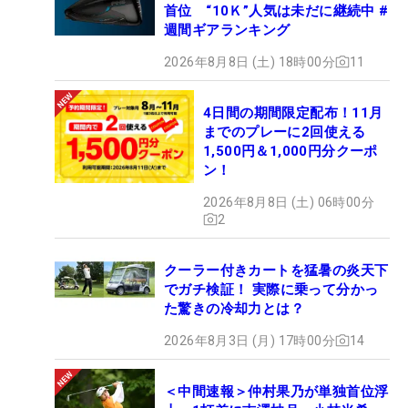
首位 “10Ｋ”人気は未だに継続中 #
週間ギアランキング
2026年8月8日 (土) 18時00分
11
4日間の期間限定配布！11月
までのプレーに2回使える
1,500円＆1,000円分クーポ
ン！
2026年8月8日 (土) 06時00分
2
クーラー付きカートを猛暑の炎天下
でガチ検証！ 実際に乗って分かっ
た驚きの冷却力とは？
2026年8月3日 (月) 17時00分
14
＜中間速報＞仲村果乃が単独首位浮