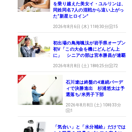
を乗り越えた美女イ・ユルリンは、
同姓同名7人の混戦から這い上がっ
た“新星ヒロイン”
2026年8月6日 (木) 11時30分
15
初出場の鳥海颯汰が岩手県オープン
初V「この大会を機にどんどん上
に」 シニアの部は宮本勝昌が連覇
2026年8月8日 (土) 18時25分
72
石川遼は終盤の4連続バーデ
ィで決勝進出 杉浦悠太は予
選落ち/米男子下部
2026年8月8日 (土) 10時33分
1
「気合い」と「水分補給」だけでは