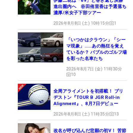
伊藤二花は「69」と巻き返し決勝
進出圏内へ 谷田侑里香は予選落ち
濃厚/米女子下部ツアー
2026年8月8日 (土) 10時15分
1
「いつかはクラウン」「シー
マ現象」……あの熱狂を覚え
ているか？ バブルのゴルフ場
を彩った名車たち
2026年8月7日 (金) 11時30分
10
全周アライメントを初搭載！ ブリ
ヂストン『TOUR B JGR Roll-in
Alignment』、8月7日デビュー
2026年8月8日 (土) 11時35分
13
改名が呼び込んだ悲願の初V！ 苦節