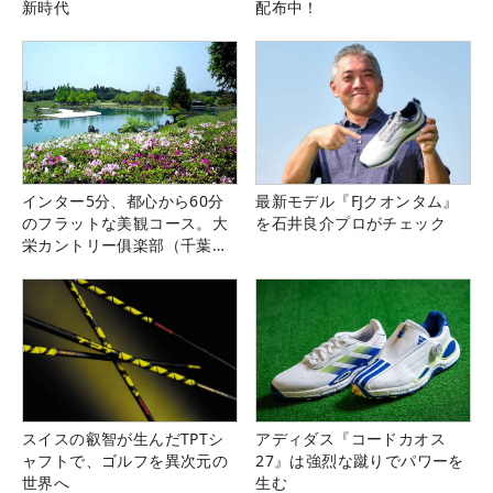
新時代
配布中！
インター5分、都心から60分
最新モデル『FJクオンタム』
のフラットな美観コース。大
を石井良介プロがチェック
栄カントリー俱楽部（千葉
県）
スイスの叡智が生んだTPTシ
アディダス『コードカオス
ャフトで、ゴルフを異次元の
27』は強烈な蹴りでパワーを
世界へ
生む