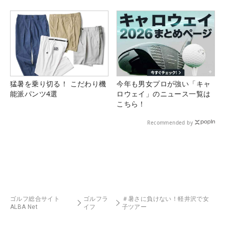
猛暑を乗り切る！ こだわり機
今年も男女プロが強い「キャ
能派パンツ4選
ロウェイ」のニュース一覧は
こちら！
Recommended by
ゴルフ総合サイト
ゴルフラ
＃暑さに負けない！軽井沢で女
ALBA Net
イフ
子ツアー