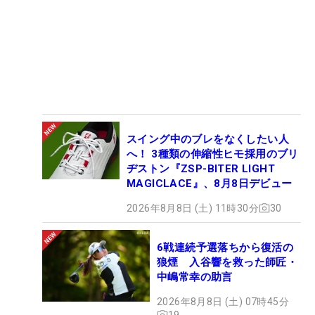
スイング中のブレをなくしたい人
へ！ 3種類の伸縮性ヒモ採用のブリ
ヂストン『ZSP-BITER LIGHT
MAGICLACE』、8月8日デビュー
2026年8月8日 (土) 11時30分
30
6戦連続予選落ちから復活の
狼煙 入谷響を救った師匠・
中嶋常幸の助言
2026年8月8日 (土) 07時45分
19