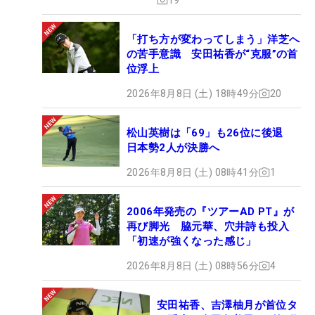
「打ち方が変わってしまう」洋芝へ
の苦手意識 安田祐香が“克服”の首
位浮上
2026年8月8日 (土) 18時49分
20
松山英樹は「69」も26位に後退
日本勢2人が決勝へ
2026年8月8日 (土) 08時41分
1
2006年発売の『ツアーAD PT』が
再び脚光 脇元華、穴井詩も投入
「初速が強くなった感じ」
2026年8月8日 (土) 08時56分
4
安田祐香、吉澤柚月が首位タ