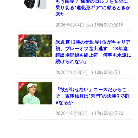
もう限界？ 猛暑のゴルフを安全に
乗り切る“進化形ギア”に頼るときが
来た
2026年8月4日 (火) 15時00分
15
米通算13勝の元世界1位がキャリア
初、プレーオフ進出逃す 18年連
続出場記録も終止符「何事も永遠に
続けられない」
2026年8月8日 (土) 10時00分
1
「欲が出せない」コースだからこ
そ 吉澤柚月は“鬼門”の決勝Rで初
Vなるか
2026年8月8日 (土) 17時58分
20