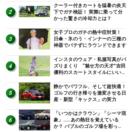
クーラー付きカートを猛暑の炎天
2
下でガチ検証！ 実際に乗って分
かった驚きの冷却力とは？
女子プロのガチの熱中症対策！
3
日傘・氷のう・インナーの三種の
神器でバテずにラウンドできます
インスタのウェア・私服写真がバ
4
ズりまくり “魅せ方の天才”吉田
優利のスカートスタイルにいい
ね！【ファンが選ぶ神10】
静かでパワフル、そして超快適！
5
ゴルフの行き帰りを激変させる日
産・新型「キックス」の実力
「いつかはクラウン」「シーマ現
6
象」……あの熱狂を覚えている
か？ バブルのゴルフ場を彩った