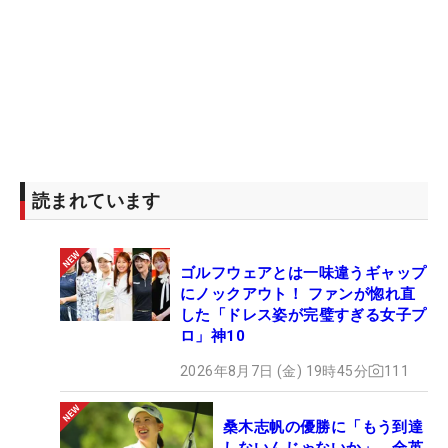
読まれています
ゴルフウェアとは一味違うギャップ
にノックアウト！ ファンが惚れ直
した「ドレス姿が完璧すぎる女子プ
ロ」神10
2026年8月7日 (金) 19時45分
111
桑木志帆の優勝に「もう到達
しないんじゃないか」 全英