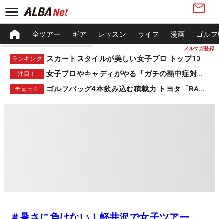
全ツアー
ギア
レッスン
ライフ
漫画
ゴルフ
メルマガ登録
スカートスタイルが美しい女子プロ トップ10
ランキング
女子プロやキャディがやる「ガチの熱中症対策」
注目！
ゴルフバッグ4本飲み込む積載力 トヨタ「RAV4」
チェック
＃暑さに負けない！軽井沢で女子ツアー