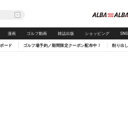
漫画
ゴルフ動画
雑誌出版
ショッピング
SN
ボード
ゴルフ場予約／期間限定クーポン配布中！
削り出