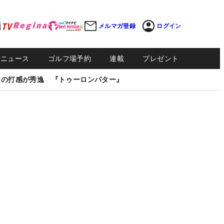
メルマガ登録
ログイン
Sニュース
ゴルフ場予約
連載
プレゼント
しの打感が秀逸 『トゥーロンパター』