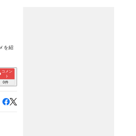
メを紹
コメン
ト
0
件