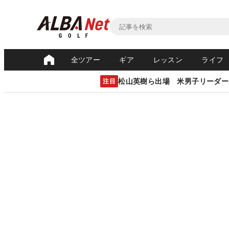
全ツアー
ギア
レッスン
ライフ
松山英樹ら出場 米男子リーダー
注目