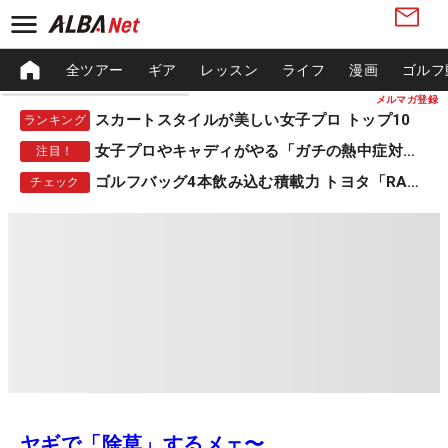
全ツアー
ギア
レッスン
ライフ
漫画
ゴルフ
メルマガ登録
スカートスタイルが美しい女子プロ トップ10
ランキング
女子プロやキャディがやる「ガチの熱中症対策」
注目！
ゴルフバッグ4本飲み込む積載力 トヨタ「RAV4」
チェック
ヤギで「除草」するメェ〜