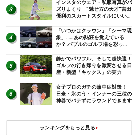
インスタのウェア・私服写真がバ
3
ズりまくり “魅せ方の天才”吉田
優利のスカートスタイルにいい
ね！【ファンが選ぶ神10】
「いつかはクラウン」「シーマ現
4
象」……あの熱狂を覚えている
か？ バブルのゴルフ場を彩った
名車たち
静かでパワフル、そして超快適！
5
ゴルフの行き帰りを激変させる日
産・新型「キックス」の実力
女子プロのガチの熱中症対策！
6
日傘・氷のう・インナーの三種の
神器でバテずにラウンドできます
ランキングをもっと見る