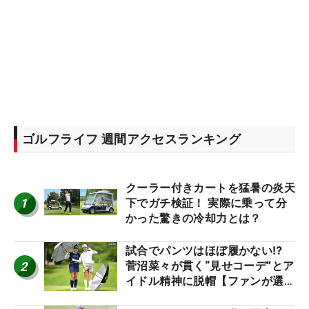
ゴルフライフ 週間アクセスランキング
クーラー付きカートを猛暑の炎天
1
下でガチ検証！ 実際に乗って分
かった驚きの冷却力とは？
試合でパンツはほぼ履かない⁉
2
菅沼菜々が貫く“見せコーデ”とア
イドル精神に脱帽【ファンが選ぶ
神10】