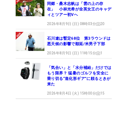
同郷・桑木志帆は「雲の上の存
在」 小林光希が全英女王のキャデ
ィとツアー初Vへ
2026年8月9日 (日) 08時03分
20
石川遼は暫定68位 第3ラウンドは
悪天候の影響で順延/米男子下部
2026年8月9日 (日) 11時15分
1
「気合い」と「水分補給」だけでは
もう限界？ 猛暑のゴルフを安全に
乗り切る“進化形ギア”に頼るときが
来た
2026年8月4日 (火) 15時00分
15