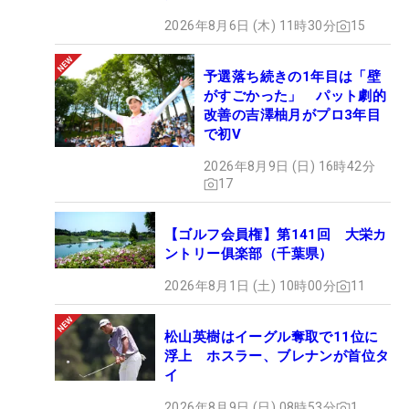
2026年8月6日 (木) 11時30分
15
予選落ち続きの1年目は「壁
がすごかった」 パット劇的
改善の吉澤柚月がプロ3年目
で初V
2026年8月9日 (日) 16時42分
17
【ゴルフ会員権】第141回 大栄カ
ントリー俱楽部（千葉県）
2026年8月1日 (土) 10時00分
11
松山英樹はイーグル奪取で11位に
浮上 ホスラー、ブレナンが首位タ
イ
2026年8月9日 (日) 08時53分
1