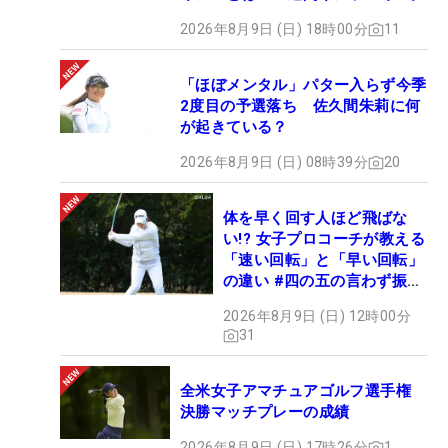
2026年8月9日 (日) 18時00分
11
「ほぼメンタル」パター入らず今季
2度目の予選落ち 佐久間朱莉に何
が起きている？
2026年8月9日 (日) 08時39分
20
体を早く回す人ほど飛ばな
い!? 女子プロコーチが教える
「速い回転」と「早い回転」
の違い #四の五の言わず振り
氣れ
2026年8月9日 (日) 12時00分
31
全米女子アマチュアゴルフ選手権
決勝マッチプレーの成績
2026年8月9日 (日) 17時26分
1