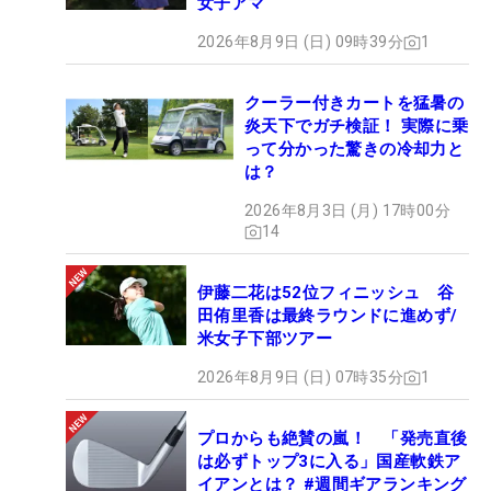
女子アマ
2026年8月9日 (日) 09時39分
1
クーラー付きカートを猛暑の
炎天下でガチ検証！ 実際に乗
って分かった驚きの冷却力と
は？
2026年8月3日 (月) 17時00分
14
伊藤二花は52位フィニッシュ 谷
田侑里香は最終ラウンドに進めず/
米女子下部ツアー
2026年8月9日 (日) 07時35分
1
プロからも絶賛の嵐！ 「発売直後
は必ずトップ3に入る」国産軟鉄ア
イアンとは？ #週間ギアランキング