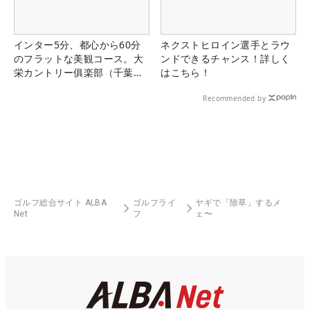
インター5分、都心から60分
ネクストヒロイン選手とラウ
のフラットな美観コース。大
ンドできるチャンス！詳しく
栄カントリー俱楽部（千葉
はこちら！
県）
Recommended by
ゴルフ総合サイト ALBA
ゴルフライ
ヤギで「除草」するメ
Net
フ
ェ〜