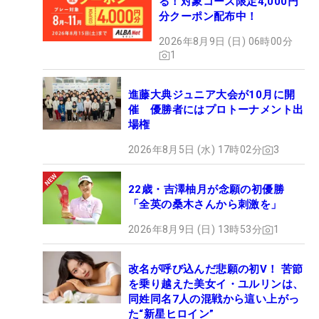
る！対象コース限定4,000円
分クーポン配布中！
2026年8月9日 (日) 06時00分
1
進藤大典ジュニア大会が10月に開
催 優勝者にはプロトーナメント出
場権
2026年8月5日 (水) 17時02分
3
22歳・吉澤柚月が念願の初優勝
「全英の桑木さんから刺激を」
2026年8月9日 (日) 13時53分
1
改名が呼び込んだ悲願の初V！ 苦節
を乗り越えた美女イ・ユルリンは、
同姓同名7人の混戦から這い上がっ
た“新星ヒロイン”