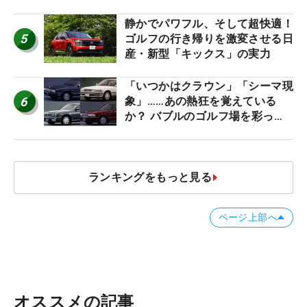
ね！【ファンが選ぶ神10】
静かでパワフル、そして超快適！
5
ゴルフの行き帰りを激変させる日
産・新型「キックス」の実力
「いつかはクラウン」「シーマ現
6
象」……あの熱狂を覚えている
か？ バブルのゴルフ場を彩った
名車たち
ランキングをもっと見る
ページ上部へ
オススメの記事