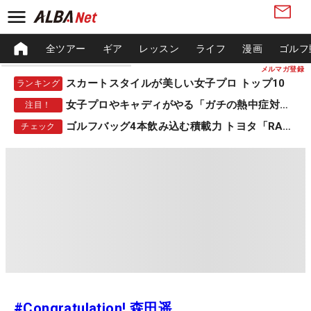
全ツアー
ギア
レッスン
ライフ
漫画
ゴルフ
メルマガ登録
スカートスタイルが美しい女子プロ トップ10
ランキング
女子プロやキャディがやる「ガチの熱中症対策」
注目！
ゴルフバッグ4本飲み込む積載力 トヨタ「RAV4」
チェック
#Congratulation! 森田遥