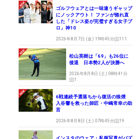
ゴルフウェアとは一味違うギャップ
にノックアウト！ ファンが惚れ直
した「ドレス姿が完璧すぎる女子プ
ロ」神10
2026年8月7日 (金) 19時45分
111
松山英樹は「69」も26位に
後退 日本勢2人が決勝へ
2026年8月8日 (土) 08時41分
1
6戦連続予選落ちから復活の狼煙
入谷響を救った師匠・中嶋常幸の助
言
2026年8月8日 (土) 07時45分
19
インスタのウェア・私服写真がバズ