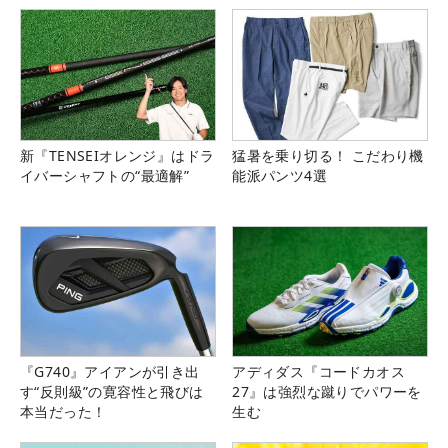
新『TENSEIオレンジ』はドラ
猛暑を乗り切る！ こだわり機
イバーシャフトの“最適解”
能派パンツ4選
『G740』アイアンが引き出
アディダス『コードカオス
す“反則級”の寛容性と飛びは
27』は強烈な蹴りでパワーを
本当だった！
生む