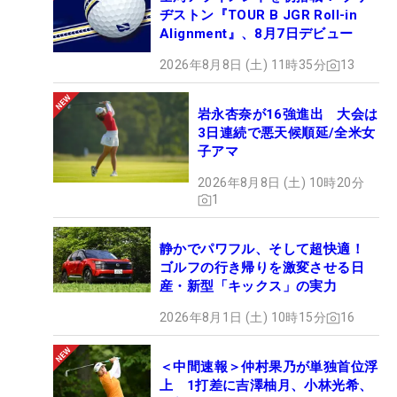
ヂストン『TOUR B JGR Roll-in
Alignment』、8月7日デビュー
2026年8月8日 (土) 11時35分
13
岩永杏奈が16強進出 大会は
3日連続で悪天候順延/全米女
子アマ
2026年8月8日 (土) 10時20分
1
静かでパワフル、そして超快適！
ゴルフの行き帰りを激変させる日
産・新型「キックス」の実力
2026年8月1日 (土) 10時15分
16
＜中間速報＞仲村果乃が単独首位浮
上 1打差に吉澤柚月、小林光希、