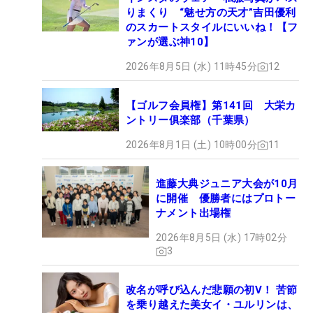
りまくり “魅せ方の天才”吉田優利
のスカートスタイルにいいね！【フ
ァンが選ぶ神10】
2026年8月5日 (水) 11時45分
12
【ゴルフ会員権】第141回 大栄カ
ントリー俱楽部（千葉県）
2026年8月1日 (土) 10時00分
11
進藤大典ジュニア大会が10月
に開催 優勝者にはプロトー
ナメント出場権
2026年8月5日 (水) 17時02分
3
改名が呼び込んだ悲願の初V！ 苦節
を乗り越えた美女イ・ユルリンは、