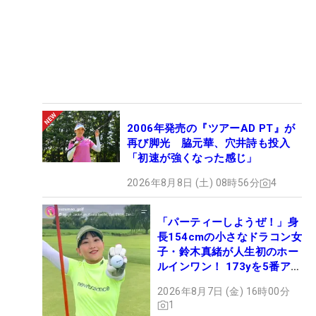
2006年発売の『ツアーAD PT』が
再び脚光 脇元華、穴井詩も投入
「初速が強くなった感じ」
2026年8月8日 (土) 08時56分
4
「パーティーしようぜ！」身
長154cmの小さなドラコン女
子・鈴木真緒が人生初のホー
ルインワン！ 173yを5番アイ
アンで会心のショット
2026年8月7日 (金) 16時00分
1