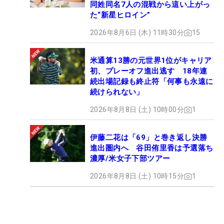
同姓同名7人の混戦から這い上がっ
た“新星ヒロイン”
2026年8月6日 (木) 11時30分
15
米通算13勝の元世界1位がキャリア
初、プレーオフ進出逃す 18年連
続出場記録も終止符「何事も永遠に
続けられない」
2026年8月8日 (土) 10時00分
1
伊藤二花は「69」と巻き返し決勝
進出圏内へ 谷田侑里香は予選落ち
濃厚/米女子下部ツアー
2026年8月8日 (土) 10時15分
1