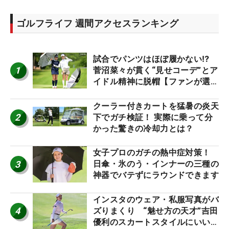
ゴルフライフ 週間アクセスランキング
試合でパンツはほぼ履かない⁉
1
菅沼菜々が貫く“見せコーデ”とア
イドル精神に脱帽【ファンが選ぶ
神10】
クーラー付きカートを猛暑の炎天
2
下でガチ検証！ 実際に乗って分
かった驚きの冷却力とは？
女子プロのガチの熱中症対策！
3
日傘・氷のう・インナーの三種の
神器でバテずにラウンドできます
インスタのウェア・私服写真がバ
4
ズりまくり “魅せ方の天才”吉田
優利のスカートスタイルにいい