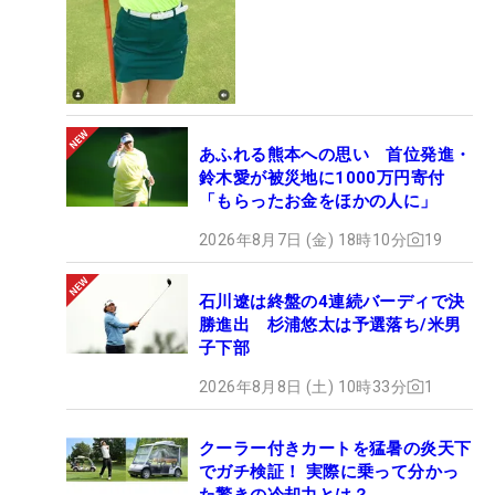
あふれる熊本への思い 首位発進・
鈴木愛が被災地に1000万円寄付
「もらったお金をほかの人に」
2026年8月7日 (金) 18時10分
19
石川遼は終盤の4連続バーディで決
勝進出 杉浦悠太は予選落ち/米男
子下部
2026年8月8日 (土) 10時33分
1
クーラー付きカートを猛暑の炎天下
でガチ検証！ 実際に乗って分かっ
た驚きの冷却力とは？