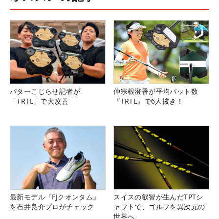
パターこじらせ記者が
仲宗根澄香が平均パット数
「TRTL」で大改善
『TRTL』で6人抜き！
最新モデル『FJクオンタム』
スイスの叡智が生んだTPTシ
を石井良介プロがチェック
ャフトで、ゴルフを異次元の
世界へ