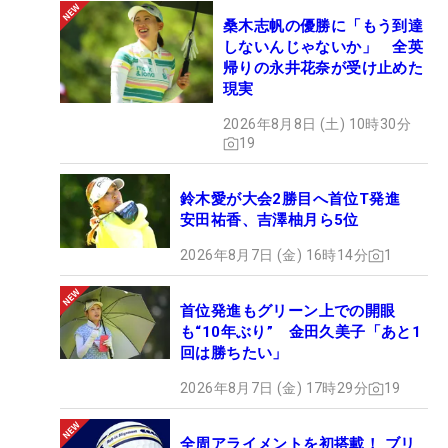
桑木志帆の優勝に「もう到達
しないんじゃないか」 全英
帰りの永井花奈が受け止めた
現実
2026年8月8日 (土) 10時30分
19
鈴木愛が大会2勝目へ首位T発進
安田祐香、吉澤柚月ら5位
2026年8月7日 (金) 16時14分
1
首位発進もグリーン上での開眼
も“10年ぶり” 金田久美子「あと1
回は勝ちたい」
2026年8月7日 (金) 17時29分
19
全周アライメントを初搭載！ ブリ