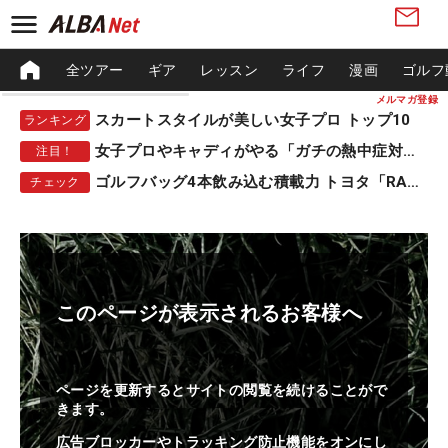
全ツアー
ギア
レッスン
ライフ
漫画
ゴルフ
メルマガ登録
スカートスタイルが美しい女子プロ トップ10
ランキング
女子プロやキャディがやる「ガチの熱中症対策」
注目！
ゴルフバッグ4本飲み込む積載力 トヨタ「RAV4」
チェック
このページが表示されるお客様へ
ページを更新するとサイトの閲覧を続けることがで
きます。
広告ブロッカーやトラッキング防止機能をオンにし