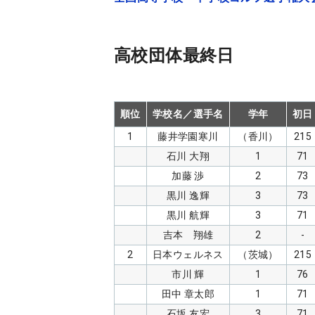
高校団体最終日
順位
学校名／選手名
学年
初日
1
藤井学園寒川
（香川）
215
石川 大翔
1
71
加藤 渉
2
73
黒川 逸輝
3
73
黒川 航輝
3
71
吉本 翔雄
2
-
2
日本ウェルネス
（茨城）
215
市川 輝
1
76
田中 章太郎
1
71
石坂 友宏
3
71