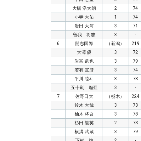
大橋 浩太朗
2
74
小寺 大佑
1
74
岩田 大河
3
71
曽我 将志
3
-
6
開志国際
（新潟）
219
大澤 優
3
72
岩富 凱也
3
79
若有 宣彦
3
74
平川 陸斗
3
73
五十嵐 瑠亜
3
-
7
佐野日大
（栃木）
224
鈴木 大哉
3
73
柚木 将吾
3
78
杉田 龍英
2
73
横溝 武蔵
3
79
下村 聡
2
-