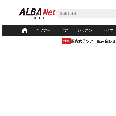
全ツアー
ギア
レッスン
ライフ
国内女子ツアー組み合わせ
注目