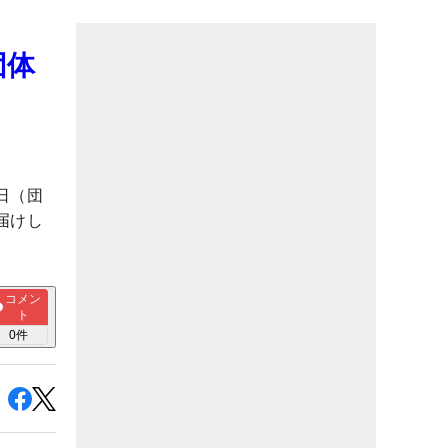
団体
日（団
届けし
コメン
ト
0
件