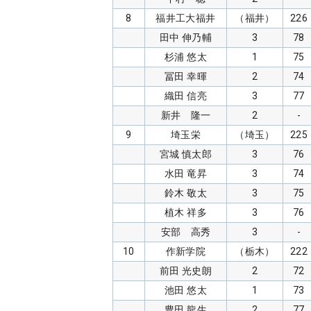
8
福井工大福井
（福井）
226
田中 伸乃輔
3
78
杉浦 悠太
1
75
冨田 幸暉
2
74
織田 信亮
3
77
新井 隆一
2
-
9
埼玉栄
（埼玉）
225
宮城 慎太郎
3
76
水田 竜昇
3
74
鈴木 敬太
3
75
植木 祥多
3
76
安部 高秀
3
-
10
作新学院
（栃木）
222
前田 光史朗
2
72
池田 悠太
1
73
豊田 龍生
2
77