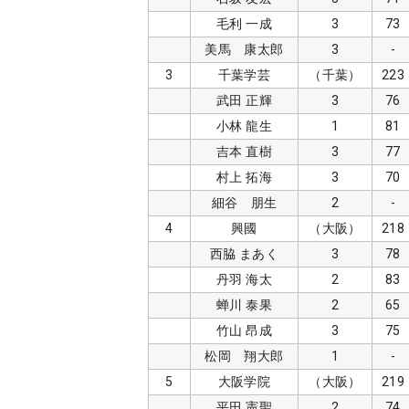
毛利 一成
3
73
美馬 康太郎
3
-
3
千葉学芸
（千葉）
223
武田 正輝
3
76
小林 龍生
1
81
吉本 直樹
3
77
村上 拓海
3
70
細谷 朋生
2
-
4
興國
（大阪）
218
西脇 まあく
3
78
丹羽 海太
2
83
蝉川 泰果
2
65
竹山 昂成
3
75
松岡 翔大郎
1
-
5
大阪学院
（大阪）
219
平田 憲聖
2
74