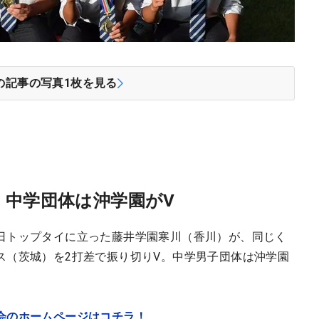
の記事の写真
1
枚を見る
、中学団体は沖学園がV
日トップタイに立った藤井学園寒川（香川）が、同じく
ス（茨城）を2打差で振り切りV。中学男子団体は沖学園
会のホームページはコチラ！