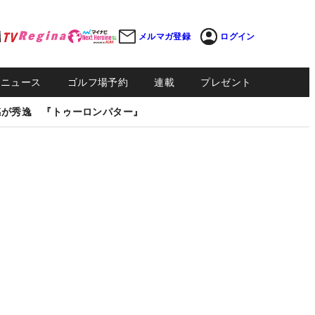
メルマガ登録
ログイン
Sニュース
ゴルフ場予約
連載
プレゼント
感が秀逸 『トゥーロンパター』