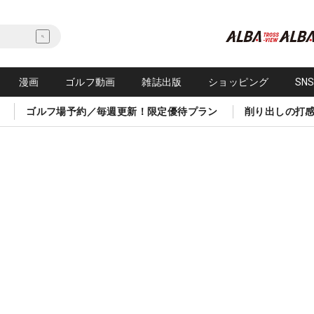
漫画
ゴルフ動画
雑誌出版
ショッピング
SN
ゴルフ場予約／毎週更新！限定優待プラン
削り出しの打