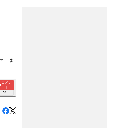
ァーは
コメン
ト
0
件