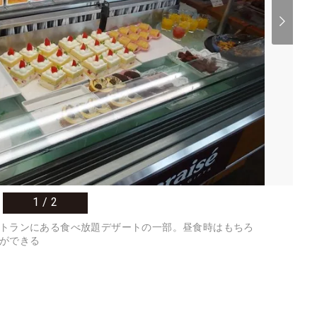
1
/
2
トランにある食べ放題デザートの一部。昼食時はもちろ
ができる