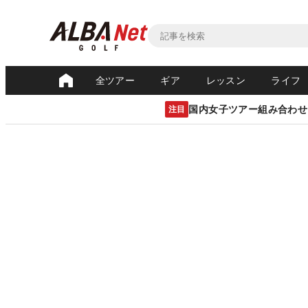
全ツアー
ギア
レッスン
ライフ
国内女子ツアー組み合わせ
注目