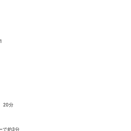
1
、20分
ーで約3分