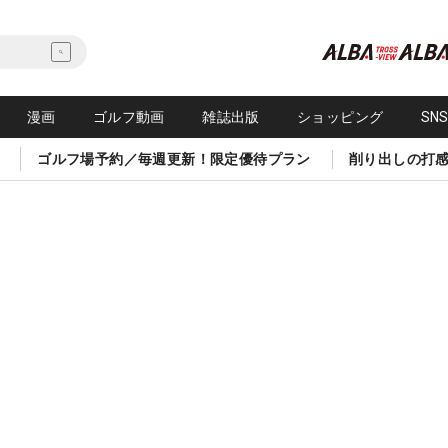
漫画
ゴルフ動画
雑誌出版
ショッピング
SN
ゴルフ場予約／毎週更新！限定優待プラン
削り出しの打