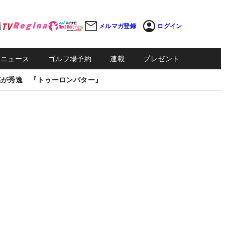
メルマガ登録
ログイン
Sニュース
ゴルフ場予約
連載
プレゼント
感が秀逸 『トゥーロンパター』