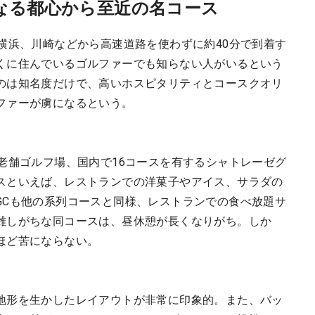
なる都心から至近の名コース
横浜、川崎などから高速道路を使わずに約40分で到着す
くに住んでいるゴルファーでも知らない人がいるという
のは知名度だけで、高いホスピタリティとコースクオリ
ファーが虜になるという。
老舗ゴルフ場、国内で16コースを有するシャトレーゼグ
スといえば、レストランでの洋菓子やアイス、サラダの
GCも他の系列コースと同様、レストランでの食べ放題サ
雑しがちな同コースは、昼休憩が長くなりがち。しか
ほど苦にならない。
形を生かしたレイアウトが非常に印象的。また、バッ