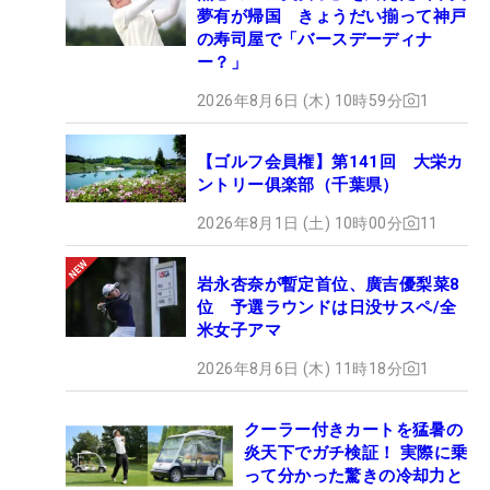
夢有が帰国 きょうだい揃って神戸
の寿司屋で「バースデーディナ
ー？」
2026年8月6日 (木) 10時59分
1
【ゴルフ会員権】第141回 大栄カ
ントリー俱楽部（千葉県）
2026年8月1日 (土) 10時00分
11
岩永杏奈が暫定首位、廣吉優梨菜8
位 予選ラウンドは日没サスペ/全
米女子アマ
2026年8月6日 (木) 11時18分
1
クーラー付きカートを猛暑の
炎天下でガチ検証！ 実際に乗
って分かった驚きの冷却力と