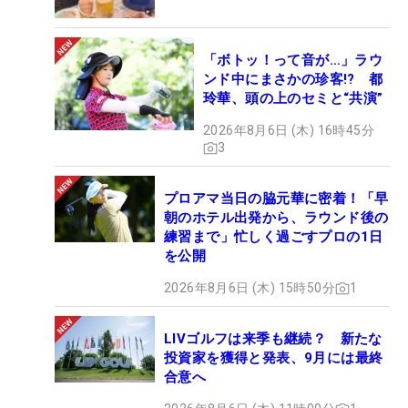
「ボトッ！って音が…」ラウ
ンド中にまさかの珍客!? 都
玲華、頭の上のセミと“共演”
2026年8月6日 (木) 16時45分
3
プロアマ当日の脇元華に密着！「早
朝のホテル出発から、ラウンド後の
練習まで」忙しく過ごすプロの1日
を公開
2026年8月6日 (木) 15時50分
1
LIVゴルフは来季も継続？ 新たな
投資家を獲得と発表、9月には最終
合意へ