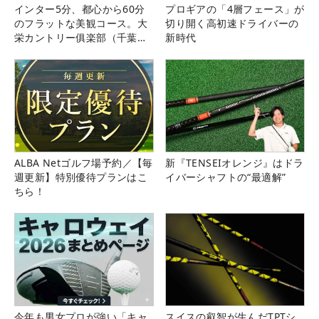
インター5分、都心から60分
プロギアの「4層フェース」が
のフラットな美観コース。大
切り開く高初速ドライバーの
栄カントリー俱楽部（千葉
新時代
県）
ALBA Netゴルフ場予約／【毎
新『TENSEIオレンジ』はドラ
週更新】特別優待プランはこ
イバーシャフトの“最適解”
ちら！
今年も男女プロが強い「キャ
スイスの叡智が生んだTPTシ