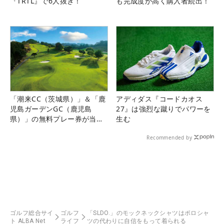
『TRTL』で6人抜き！
も完成度が高く購入者続出！
「潮来CC（茨城県）」＆「鹿
アディダス『コードカオス
児島ガーデンGC（鹿児島
27』は強烈な蹴りでパワーを
県）」の無料プレー券が当た
生む
る！！
Recommended by
ゴルフ総合サイ
ゴルフ
「SLDO.」のモックネックシャツはポロシャ
ト ALBA Net
ライフ
ツの代わりに自信をもって着られる