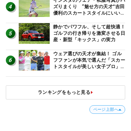
インスタのウェア・私服写真がバ
4
ズりまくり “魅せ方の天才”吉田
優利のスカートスタイルにいい
ね！【ファンが選ぶ神10】
静かでパワフル、そして超快適！
5
ゴルフの行き帰りを激変させる日
産・新型「キックス」の実力
ウェア選びの天才が集結！ ゴル
6
フファンが本気で選んだ「スカー
トスタイルが美しい女子プロ」神
10
ランキングをもっと見る
ページ上部へ