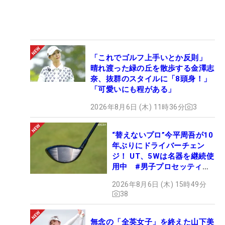
「これでゴルフ上手いとか反則」
晴れ渡った緑の丘を散歩する金澤志
奈、抜群のスタイルに「8頭身！」
「可愛いにも程がある」
2026年8月6日 (木) 11時36分
3
“替えないプロ”今平周吾が10
年ぶりにドライバーチェン
ジ！ UT、5Wは名器を継続使
用中 #男子プロセッティン
グ
2026年8月6日 (木) 15時49分
38
無念の「全英女子」を終えた山下美