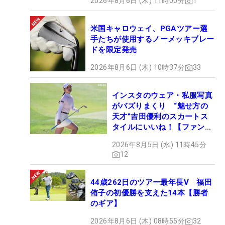
2026年8月6日 (木) 11時00分
1
米国キャロウェイ、PGAツアー選
手たちが使用するノーメッキブレー
ドを限定発売
2026年8月6日 (木) 10時37分
33
インスタのウェア・私服写真
がバズりまくり “魅せ方の
天才”吉田優利のスカートス
タイルにいいね！【ファンが
選ぶ神10】
2026年8月5日 (水) 11時45分
12
44歳262日のツアー最年長V 福田
侑子の初優勝を支えた14本【勝者
のギア】
2026年8月6日 (木) 08時55分
32