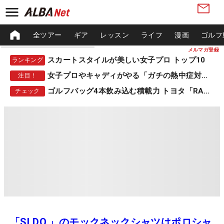
全ツアー
ギア
レッスン
ライフ
漫画
ゴルフ
メルマガ登録
スカートスタイルが美しい女子プロ トップ10
ランキング
女子プロやキャディがやる「ガチの熱中症対策」
注目！
ゴルフバッグ4本飲み込む積載力 トヨタ「RAV4」
チェック
「SLDO.」のモックネックシャツはポロシャ