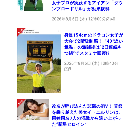
女子プロが実践するアイアン「ダウ
ンブロードリル」が効果抜群
2026年8月6日 (木) 12時00分
40
身長154cmのドラコン女子が
大会で2階級制覇！「40°近い
気温」の激闘後は“2日連続も
つ鍋”でスタミナ回復!?
2026年8月6日 (木) 10時43分
9
改名が呼び込んだ悲願の初V！ 苦節
を乗り越えた美女イ・ユルリンは、
同姓同名7人の混戦から這い上がっ
た“新星ヒロイン”