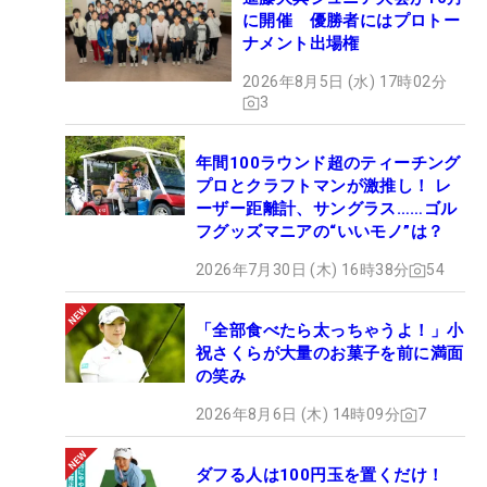
に開催 優勝者にはプロトー
ナメント出場権
2026年8月5日 (水) 17時02分
3
年間100ラウンド超のティーチング
プロとクラフトマンが激推し！ レ
ーザー距離計、サングラス……ゴル
フグッズマニアの“いいモノ”は？
2026年7月30日 (木) 16時38分
54
「全部食べたら太っちゃうよ！」小
祝さくらが大量のお菓子を前に満面
の笑み
2026年8月6日 (木) 14時09分
7
ダフる人は100円玉を置くだけ！