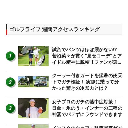
ゴルフライフ 週間アクセスランキング
試合でパンツはほぼ履かない⁉
1
菅沼菜々が貫く“見せコーデ”とア
イドル精神に脱帽【ファンが選ぶ
神10】
クーラー付きカートを猛暑の炎天
2
下でガチ検証！ 実際に乗って分
かった驚きの冷却力とは？
女子プロのガチの熱中症対策！
3
日傘・氷のう・インナーの三種の
神器でバテずにラウンドできます