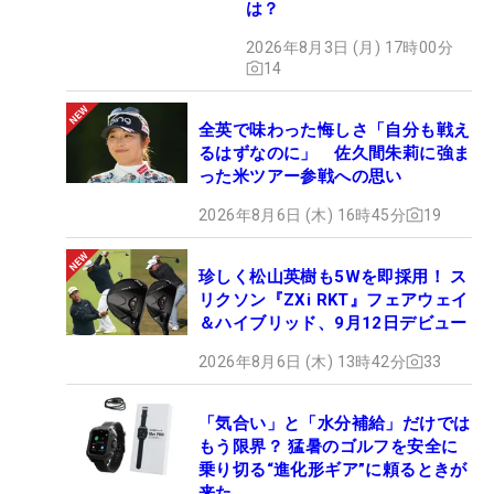
は？
2026年8月3日 (月) 17時00分
14
全英で味わった悔しさ「自分も戦え
るはずなのに」 佐久間朱莉に強ま
った米ツアー参戦への思い
2026年8月6日 (木) 16時45分
19
珍しく松山英樹も5Wを即採用！ ス
リクソン『ZXi RKT』フェアウェイ
＆ハイブリッド、9月12日デビュー
2026年8月6日 (木) 13時42分
33
「気合い」と「水分補給」だけでは
もう限界？ 猛暑のゴルフを安全に
乗り切る“進化形ギア”に頼るときが
来た