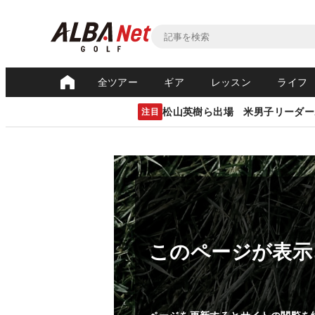
全ツアー
ギア
レッスン
ライフ
松山英樹ら出場 米男子リーダー
注目
このページが表示