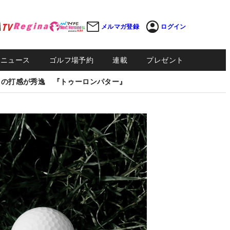
メルマガ登録
ログイン
Sニュース
ゴルフ場予約
連載
プレゼント
しの打感が秀逸 『トゥーロンパター』