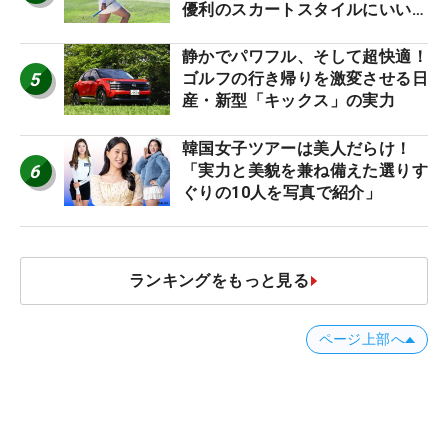
優利のスカートスタイルにいい
ね！【ファンが選ぶ神10】
静かでパワフル、そして超快適！
5
ゴルフの行き帰りを激変させる日
産・新型「キックス」の実力
韓国女子ツアーは美人だらけ！
6
「実力と美貌を兼ね備えた選りす
ぐりの10人を写真で紹介」
ランキングをもっと見る
ページ上部へ