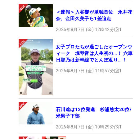
＜速報＞入谷響が単独首位 永井花
奈、金田久美子ら1差追走
2026年8月7日 (金) 12時42分
1
女子プロたちが過ごしたオープンウ
ィーク 堀琴音は人生初の…！ 六車
日那乃は新幹線でとんぼ返り…！
2026年8月7日 (金) 11時57分
1
石川遼は12位発進 杉浦悠太20位/
米男子下部
2026年8月7日 (金) 10時29分
1