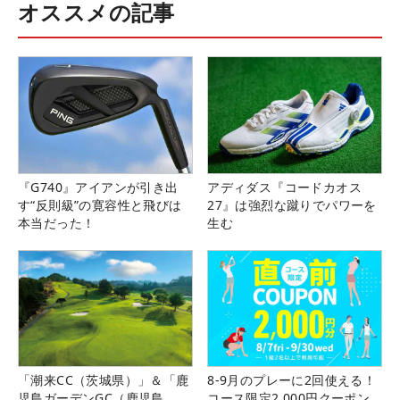
オススメの記事
『G740』アイアンが引き出
アディダス『コードカオス
す“反則級”の寛容性と飛びは
27』は強烈な蹴りでパワーを
本当だった！
生む
「潮来CC（茨城県）」＆「鹿
8-9月のプレーに2回使える！
児島ガーデンGC（鹿児島
コース限定2,000円クーポン