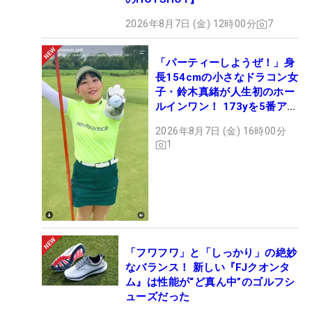
2026年8月7日 (金) 12時00分
7
「パーティーしようぜ！」身
長154cmの小さなドラコン女
子・鈴木真緒が人生初のホー
ルインワン！ 173yを5番アイ
アンで会心のショット
2026年8月7日 (金) 16時00分
1
「フワフワ」と「しっかり」の絶妙
なバランス！ 新しい『FJクオンタ
ム』は性能が“ど真ん中”のゴルフシ
ューズだった