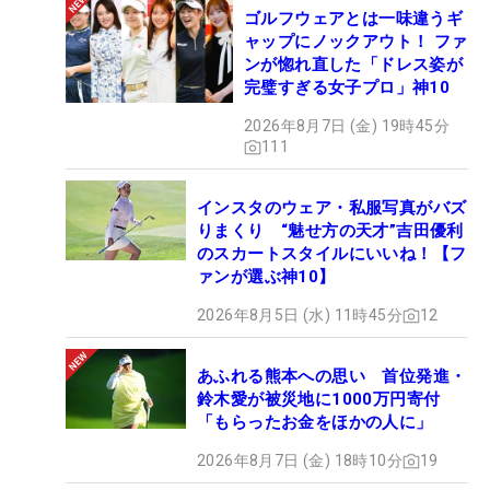
ゴルフウェアとは一味違うギ
ャップにノックアウト！ ファ
ンが惚れ直した「ドレス姿が
完璧すぎる女子プロ」神10
2026年8月7日 (金) 19時45分
111
インスタのウェア・私服写真がバズ
りまくり “魅せ方の天才”吉田優利
のスカートスタイルにいいね！【フ
ァンが選ぶ神10】
2026年8月5日 (水) 11時45分
12
あふれる熊本への思い 首位発進・
鈴木愛が被災地に1000万円寄付
「もらったお金をほかの人に」
2026年8月7日 (金) 18時10分
19