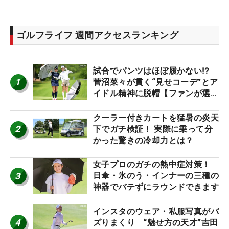
ゴルフライフ 週間アクセスランキング
試合でパンツはほぼ履かない⁉
1
菅沼菜々が貫く“見せコーデ”とア
イドル精神に脱帽【ファンが選ぶ
神10】
クーラー付きカートを猛暑の炎天
2
下でガチ検証！ 実際に乗って分
かった驚きの冷却力とは？
女子プロのガチの熱中症対策！
3
日傘・氷のう・インナーの三種の
神器でバテずにラウンドできます
インスタのウェア・私服写真がバ
4
ズりまくり “魅せ方の天才”吉田