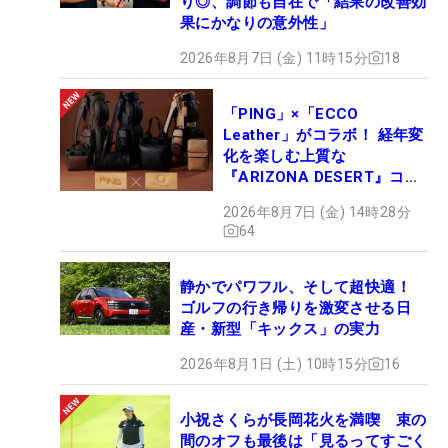
り◎、調節も自在で「結果の改善効
果にかなりの意外性」
2026年8月7日 (金) 11時15分
18
「PING」×「ECCO
Leather」がコラボ！ 経年変
化を楽しむ上質な
『ARIZONA DESERT』コレ
クション、9月15日限定デビ
2026年8月7日 (金) 14時28分
ュー
64
静かでパワフル、そして超快適！
ゴルフの行き帰りを激変させる日
産・新型「キックス」の実力
2026年8月1日 (土) 10時15分
16
小祝さくらが長岡花火を満喫 束の
間のオフも最後は「見るってすごく