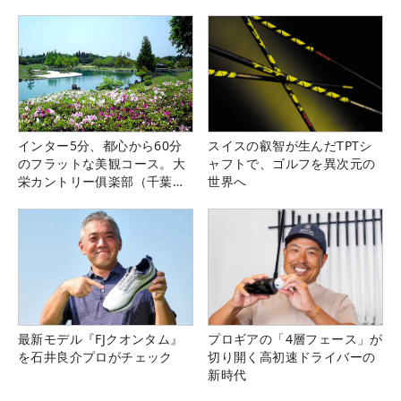
インター5分、都心から60分
スイスの叡智が生んだTPTシ
のフラットな美観コース。大
ャフトで、ゴルフを異次元の
栄カントリー俱楽部（千葉
世界へ
県）
最新モデル『FJクオンタム』
プロギアの「4層フェース」が
を石井良介プロがチェック
切り開く高初速ドライバーの
新時代