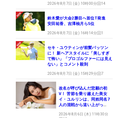
2026年8月7日 (金) 10時00分
14
鈴木愛が大会2勝目へ首位T発進
安田祐香、吉澤柚月ら5位
2026年8月7日 (金) 16時14分
1
セキ・ユウティンが前髪パッツン
に！ 新ヘアスタイルに「美しすぎ
て怖い」「プロゴルファーには見え
ない」とコメント殺到
2026年8月7日 (金) 15時29分
7
改名が呼び込んだ悲願の初
V！ 苦節を乗り越えた美女
イ・ユルリンは、同姓同名7
人の混戦から這い上がっ
た“新星ヒロイン”
2026年8月6日 (木) 11時30分