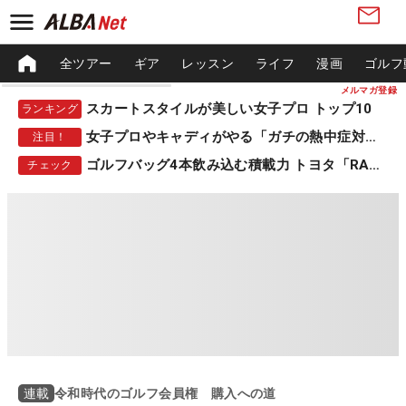
全ツアー
ギア
レッスン
ライフ
漫画
ゴルフ
メルマガ登録
スカートスタイルが美しい女子プロ トップ10
ランキング
女子プロやキャディがやる「ガチの熱中症対策」
注目！
ゴルフバッグ4本飲み込む積載力 トヨタ「RAV4」
チェック
令和時代のゴルフ会員権 購入への道
連載