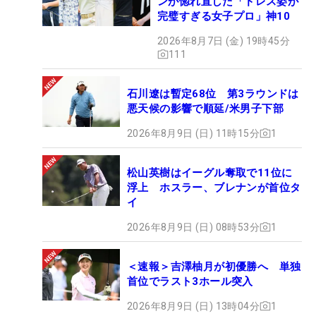
ンが惚れ直した「ドレス姿が
完璧すぎる女子プロ」神10
2026年8月7日 (金) 19時45分
111
石川遼は暫定68位 第3ラウンドは
悪天候の影響で順延/米男子下部
2026年8月9日 (日) 11時15分
1
松山英樹はイーグル奪取で11位に
浮上 ホスラー、ブレナンが首位タ
イ
2026年8月9日 (日) 08時53分
1
＜速報＞吉澤柚月が初優勝へ 単独
首位でラスト3ホール突入
2026年8月9日 (日) 13時04分
1