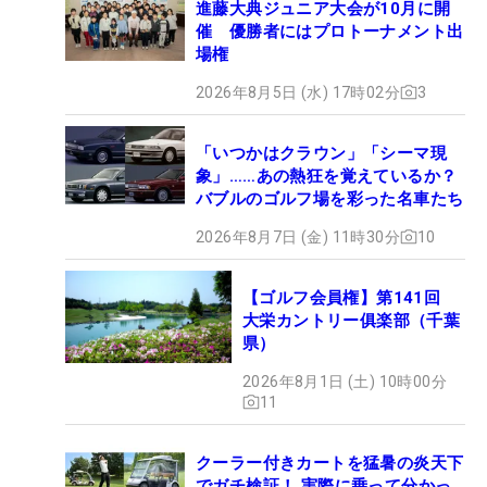
進藤大典ジュニア大会が10月に開
催 優勝者にはプロトーナメント出
場権
2026年8月5日 (水) 17時02分
3
「いつかはクラウン」「シーマ現
象」……あの熱狂を覚えているか？
バブルのゴルフ場を彩った名車たち
2026年8月7日 (金) 11時30分
10
【ゴルフ会員権】第141回
大栄カントリー俱楽部（千葉
県）
2026年8月1日 (土) 10時00分
11
クーラー付きカートを猛暑の炎天下
でガチ検証！ 実際に乗って分かっ