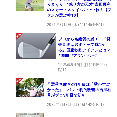
りまくり “魅せ方の天才”吉田優利
のスカートスタイルにいいね！【フ
ァンが選ぶ神10】
2026年8月5日 (水) 11時45分
12
プロからも絶賛の嵐！ 「発
売直後は必ずトップ3に入
る」国産軟鉄アイアンとは？
#週間ギアランキング
2026年8月9日 (日) 18時00分
11
予選落ち続きの1年目は「壁がすご
かった」 パット劇的改善の吉澤柚
月がプロ3年目で初V
2026年8月9日 (日) 16時42分
17