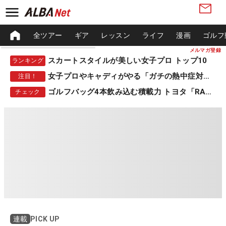
全ツアー
ギア
レッスン
ライフ
漫画
ゴルフ
メルマガ登録
スカートスタイルが美しい女子プロ トップ10
ランキング
女子プロやキャディがやる「ガチの熱中症対策」
注目！
ゴルフバッグ4本飲み込む積載力 トヨタ「RAV4」
チェック
PICK UP
連載