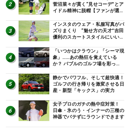
2
菅沼菜々が貫く“見せコーデ”とア
イドル精神に脱帽【ファンが選ぶ
神10】
インスタのウェア・私服写真がバ
3
ズりまくり “魅せ方の天才”吉田
優利のスカートスタイルにいい
ね！【ファンが選ぶ神10】
「いつかはクラウン」「シーマ現
4
象」……あの熱狂を覚えている
か？ バブルのゴルフ場を彩った
名車たち
静かでパワフル、そして超快適！
5
ゴルフの行き帰りを激変させる日
産・新型「キックス」の実力
女子プロのガチの熱中症対策！
6
日傘・氷のう・インナーの三種の
神器でバテずにラウンドできます