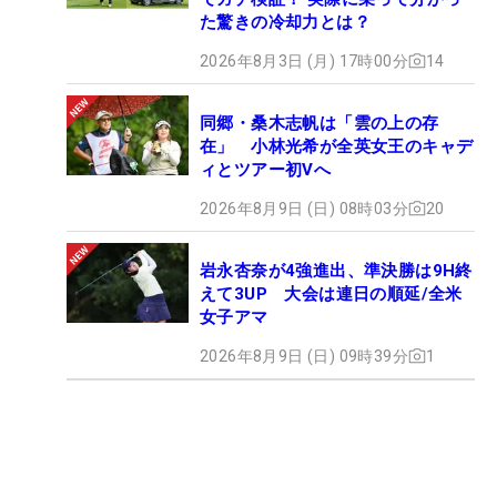
た驚きの冷却力とは？
2026年8月3日 (月) 17時00分
14
同郷・桑木志帆は「雲の上の存
在」 小林光希が全英女王のキャデ
ィとツアー初Vへ
2026年8月9日 (日) 08時03分
20
岩永杏奈が4強進出、準決勝は9H終
えて3UP 大会は連日の順延/全米
女子アマ
2026年8月9日 (日) 09時39分
1