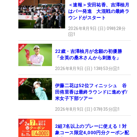
＜速報＞安田祐香、吉澤柚月
はパー発進 大混戦の最終ラ
ウンドがスタート
2026年8月9日 (日) 09時28分
1
22歳・吉澤柚月が念願の初優勝
「全英の桑木さんから刺激を」
2026年8月9日 (日) 13時53分
1
伊藤二花は52位フィニッシュ 谷
田侑里香は最終ラウンドに進めず/
米女子下部ツアー
2026年8月9日 (日) 07時35分
1
2組7名以上のプレーに使える！対
象コース限定4,000円分クーポン配