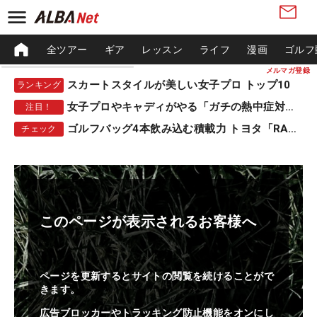
全ツアー
ギア
レッスン
ライフ
漫画
ゴルフ
メルマガ登録
スカートスタイルが美しい女子プロ トップ10
ランキング
女子プロやキャディがやる「ガチの熱中症対策」
注目！
ゴルフバッグ4本飲み込む積載力 トヨタ「RAV4」
チェック
このページが表示されるお客様へ
ページを更新するとサイトの閲覧を続けることがで
きます。
広告ブロッカーやトラッキング防止機能をオンにし