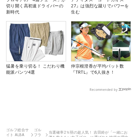
切り開く高初速ドライバーの
27』は強烈な蹴りでパワーを
新時代
生む
猛暑を乗り切る！ こだわり機
仲宗根澄香が平均パット数
能派パンツ4選
『TRTL』で6人抜き！
Recommended by
ゴルフ総合サ
ゴル
当選確率2％弱の超人気！ 吉田鈴が「一緒にお
イト ALBA
フラ