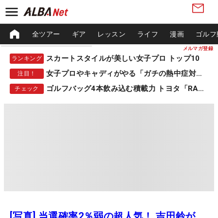
全ツアー
ギア
レッスン
ライフ
漫画
ゴルフ
メルマガ登録
スカートスタイルが美しい女子プロ トップ10
ランキング
女子プロやキャディがやる「ガチの熱中症対策」
注目！
ゴルフバッグ4本飲み込む積載力 トヨタ「RAV4」
チェック
[写真] 当選確率2％弱の超人気！ 吉田鈴が