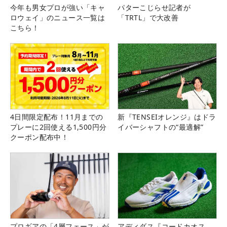
今年も男女プロが強い「キャ
パターこじらせ記者が
ロウェイ」のニュース一覧は
「TRTL」で大改善
こちら！
4日間限定配布！11月までの
新『TENSEIオレンジ』はドラ
プレーに2回使える1,500円分
イバーシャフトの“最適解”
クーポン配布中！
プロギアの「4層フェース」が
アディダス『コードカオス