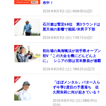
布中！
2026年8月9日 (日) 06時00分
1
石川遼は暫定68位 第3ラウンドは
悪天候の影響で順延/米男子下部
2026年8月9日 (日) 11時15分
1
初出場の鳥海颯汰が岩手県オープン
初V「この大会を機にどんどん上
に」 シニアの部は宮本勝昌が連覇
2026年8月8日 (土) 18時25分
72
「ほぼメンタル」パター入ら
ず今季2度目の予選落ち 佐
久間朱莉に何が起きている？
2026年8月9日 (日) 08時39分
20