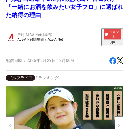
「一緒にお酒を飲みたい女子プロ」に選ばれ
た納得の理由
コメン
所属
ALBA Net編集部
ト
ALBA Net編集部
/
ALBA Net
0
件
配信日時：
2026年5月29日 12時00分
ゴルフライフ
#
ランキング