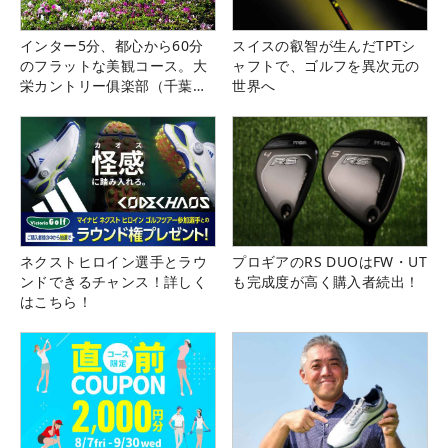
インター5分、都心から60分
スイスの叡智が生んだTPTシ
のフラットな美観コース。大
ャフトで、ゴルフを異次元の
栄カントリー俱楽部（千葉
世界へ
県）
ネクストヒロイン選手とラウ
プロギアのRS DUOはFW・UT
ンドできるチャンス！詳しく
も完成度が高く購入者続出！
はこちら！