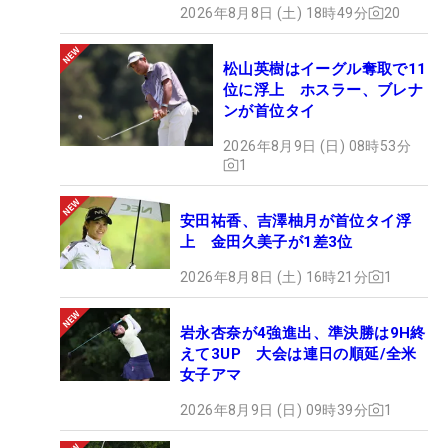
2026年8月8日 (土) 18時49分
20
松山英樹はイーグル奪取で11
位に浮上 ホスラー、ブレナ
ンが首位タイ
2026年8月9日 (日) 08時53分
1
安田祐香、吉澤柚月が首位タイ浮
上 金田久美子が1差3位
2026年8月8日 (土) 16時21分
1
岩永杏奈が4強進出、準決勝は9H終
えて3UP 大会は連日の順延/全米
女子アマ
2026年8月9日 (日) 09時39分
1