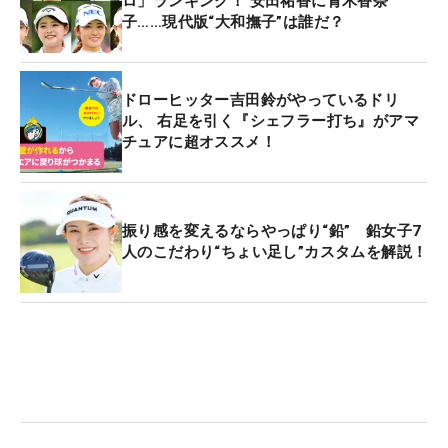
ロ」ランキング！ 安田祐香に青木香奈
子……現代版“大和撫子”は誰だ？
ドローヒッター吉田鈴がやっているドリ
ル、 右足を引く『シェフラー打ち』がアマ
チュアに超オススメ！
振り感を変えるならやっぱり“鉛” 鉛女子7
人のこだわり“ちょい足し”カスタムを解説！