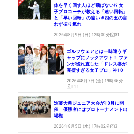
体を早く回す人ほど飛ばない!? 女
子プロコーチが教える「速い回転」
と「早い回転」の違い #四の五の言
わず振り氣れ
2026年8月9日 (日) 12時00分
31
ゴルフウェアとは一味違うギ
ャップにノックアウト！ ファ
ンが惚れ直した「ドレス姿が
完璧すぎる女子プロ」神10
2026年8月7日 (金) 19時45分
111
進藤大典ジュニア大会が10月に開
催 優勝者にはプロトーナメント出
場権
2026年8月5日 (水) 17時02分
3