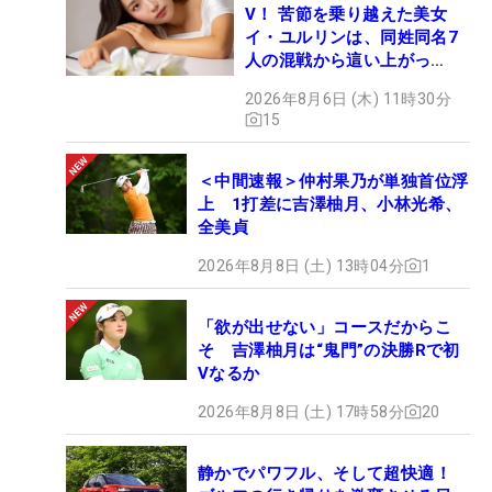
V！ 苦節を乗り越えた美女
イ・ユルリンは、同姓同名7
人の混戦から這い上がっ
た“新星ヒロイン”
2026年8月6日 (木) 11時30分
15
＜中間速報＞仲村果乃が単独首位浮
上 1打差に吉澤柚月、小林光希、
全美貞
2026年8月8日 (土) 13時04分
1
「欲が出せない」コースだからこ
そ 吉澤柚月は“鬼門”の決勝Rで初
Vなるか
2026年8月8日 (土) 17時58分
20
静かでパワフル、そして超快適！