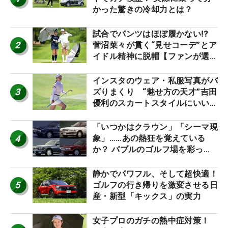
かった驚きの冷却力とは？
試合でパンツはほぼ履かない⁉
2
菅沼菜々が貫く“見せコーデ”とア
イドル精神に脱帽【ファンが選ぶ
神10】
インスタのウェア・私服写真がバ
3
ズりまくり “魅せ方の天才”吉田
優利のスカートスタイルにいい
ね！【ファンが選ぶ神10】
「いつかはクラウン」「シーマ現
4
象」……あの熱狂を覚えている
か？ バブルのゴルフ場を彩った
名車たち
静かでパワフル、そして超快適！
5
ゴルフの行き帰りを激変させる日
産・新型「キックス」の実力
女子プロのガチの熱中症対策！