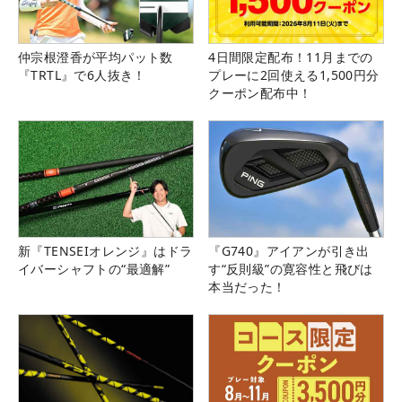
仲宗根澄香が平均パット数
4日間限定配布！11月までの
『TRTL』で6人抜き！
プレーに2回使える1,500円分
クーポン配布中！
新『TENSEIオレンジ』はドラ
『G740』アイアンが引き出
イバーシャフトの“最適解”
す“反則級”の寛容性と飛びは
本当だった！