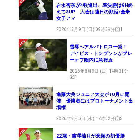
岩永杏奈が4強進出、準決勝は9H終
えて3UP 大会は連日の順延/全米
女子アマ
2026年8月9日 (日) 09時39分
1
雪辱へアルバトロス一発！
デイビス・トンプソンがプレ
ーオフ圏内に急接近
2026年8月9日 (日) 14時31分
1
進藤大典ジュニア大会が10月に開
催 優勝者にはプロトーナメント出
場権
2026年8月5日 (水) 17時02分
3
22歳・吉澤柚月が念願の初優勝