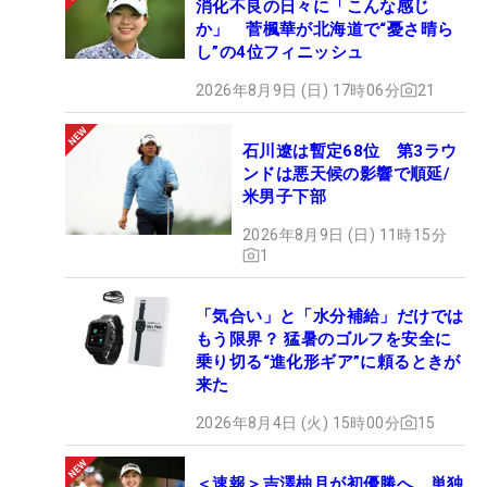
消化不良の日々に「こんな感じ
か」 菅楓華が北海道で“憂さ晴ら
し”の4位フィニッシュ
2026年8月9日 (日) 17時06分
21
石川遼は暫定68位 第3ラウ
ンドは悪天候の影響で順延/
米男子下部
2026年8月9日 (日) 11時15分
1
「気合い」と「水分補給」だけでは
もう限界？ 猛暑のゴルフを安全に
乗り切る“進化形ギア”に頼るときが
来た
2026年8月4日 (火) 15時00分
15
＜速報＞吉澤柚月が初優勝へ 単独