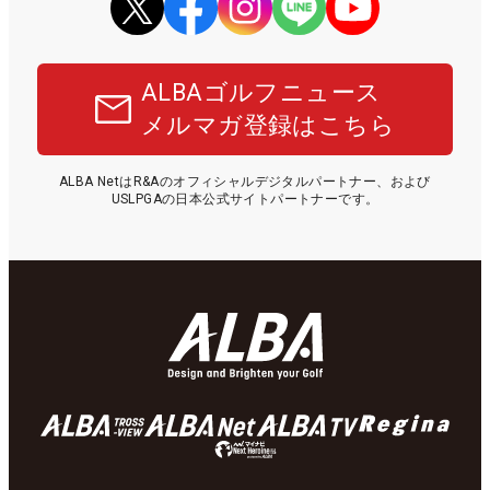
ALBAゴルフニュース
メルマガ登録はこちら
ALBA NetはR&Aのオフィシャルデジタルパートナー、および
USLPGAの日本公式サイトパートナーです。