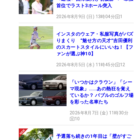
首位でラスト3ホール突入
2026年8月9日 (日) 13時04分
1
インスタのウェア・私服写真がバズ
りまくり “魅せ方の天才”吉田優利
のスカートスタイルにいいね！【フ
ァンが選ぶ神10】
2026年8月5日 (水) 11時45分
12
「いつかはクラウン」「シー
マ現象」……あの熱狂を覚え
ているか？ バブルのゴルフ場
を彩った名車たち
2026年8月7日 (金) 11時30分
10
予選落ち続きの1年目は「壁がすご