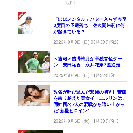
11
「ほぼメンタル」パター入らず今季
2度目の予選落ち 佐久間朱莉に何
が起きている？
2026年8月9日 (日) 08時39分
20
＜速報＞吉澤柚月が単独首位ター
ン 安田祐香、永井花奈2差追走
2026年8月9日 (日) 11時32分
1
改名が呼び込んだ悲願の初V！ 苦節
を乗り越えた美女イ・ユルリンは、
同姓同名7人の混戦から這い上がっ
た“新星ヒロイン”
2026年8月6日 (木) 11時30分
15