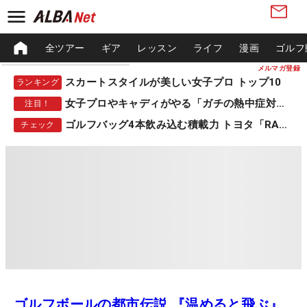
全ツアー
ギア
レッスン
ライフ
漫画
ゴルフ
メルマガ登録
スカートスタイルが美しい女子プロ トップ10
ランキング
女子プロやキャディがやる「ガチの熱中症対策」
注目！
ゴルフバッグ4本飲み込む積載力 トヨタ「RAV4」
チェック
ゴルフボールの都市伝説 『温めると飛ぶ』