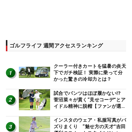
ゴルフライフ 週間アクセスランキング
クーラー付きカートを猛暑の炎天
1
下でガチ検証！ 実際に乗って分
かった驚きの冷却力とは？
試合でパンツはほぼ履かない⁉
2
菅沼菜々が貫く“見せコーデ”とア
イドル精神に脱帽【ファンが選ぶ
神10】
インスタのウェア・私服写真がバ
3
ズりまくり “魅せ方の天才”吉田