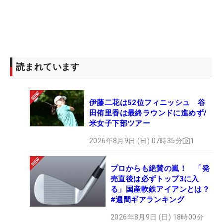
読まれています
伊藤二花は52位フィニッシュ 谷
田侑里香は最終ラウンドに進めず/
米女子下部ツアー
2026年8月9日 (日) 07時35分
1
プロからも絶賛の嵐！ 「発
売直後は必ずトップ3に入
る」国産軟鉄アイアンとは？
#週間ギアランキング
2026年8月9日 (日) 18時00分