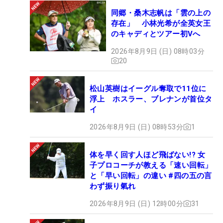
同郷・桑木志帆は「雲の上の
存在」 小林光希が全英女王
のキャディとツアー初Vへ
2026年8月9日 (日) 08時03分
20
松山英樹はイーグル奪取で11位に
浮上 ホスラー、ブレナンが首位タ
イ
2026年8月9日 (日) 08時53分
1
体を早く回す人ほど飛ばない!? 女
子プロコーチが教える「速い回転」
と「早い回転」の違い #四の五の言
わず振り氣れ
2026年8月9日 (日) 12時00分
31