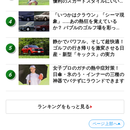
優利のスカートスタイルにいい
ね！【ファンが選ぶ神10】
「いつかはクラウン」「シーマ現
4
象」……あの熱狂を覚えている
か？ バブルのゴルフ場を彩った
名車たち
静かでパワフル、そして超快適！
5
ゴルフの行き帰りを激変させる日
産・新型「キックス」の実力
女子プロのガチの熱中症対策！
6
日傘・氷のう・インナーの三種の
神器でバテずにラウンドできます
ランキングをもっと見る
ページ上部へ