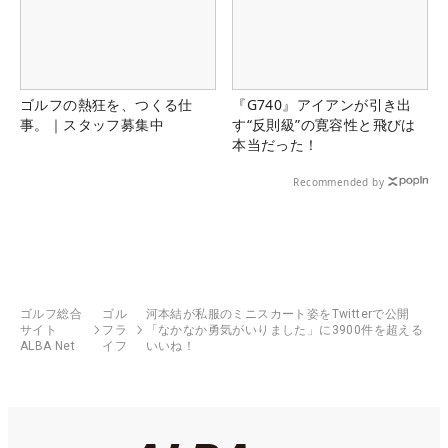
ゴルフの熱狂を、つくる仕
『G740』アイアンが引き出
事。｜スタッフ募集中
す“反則級”の寛容性と飛びは
本当だった！
Recommended by
ゴルフ総合
ゴル
河本結が私服のミニスカート姿をTwitterで公開
サイト
フラ
「なかなか勇気がいりました」に3900件を超える
ALBA Net
イフ
いいね！