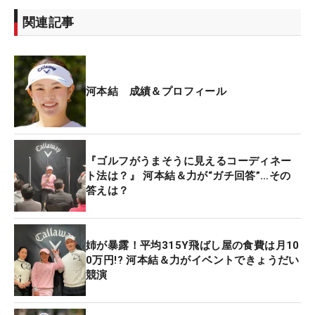
関連記事
河本結 成績＆プロフィール
『ゴルフがうまそうに見えるコーディネー
ト法は？』 河本結＆力が“ガチ回答”…その
答えは？
姉が暴露！平均315Y飛ばし屋の食費は月10
0万円!? 河本結＆力がイベントできょうだい
競演