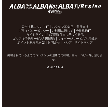
広告掲載について
スタッフ募集
運営会社
プライバシーポリシー
ご利用に際して
会員規約
ガイドライン
特定商取引法に基づく表示
ゴルフ場予約サービス利用規約
マイページサービス利用規約
ポイント利用規約
お問合せ
ヘルプ
サイトマップ
掲載されている全てのコンテンツの無断での転載、転用、コピー等は禁じま
す。
© ALBA Net