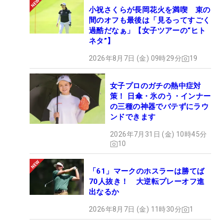
小祝さくらが長岡花火を満喫 束の
間のオフも最後は「見るってすごく
過酷だなぁ」【女子ツアーの“ヒト
ネタ”】
2026年8月7日 (金) 09時29分
19
女子プロのガチの熱中症対
策！ 日傘・氷のう・インナー
の三種の神器でバテずにラウ
ンドできます
2026年7月31日 (金) 10時45分
10
「61」マークのホスラーは勝てば
70人抜き！ 大逆転プレーオフ進
出なるか
2026年8月7日 (金) 11時30分
1