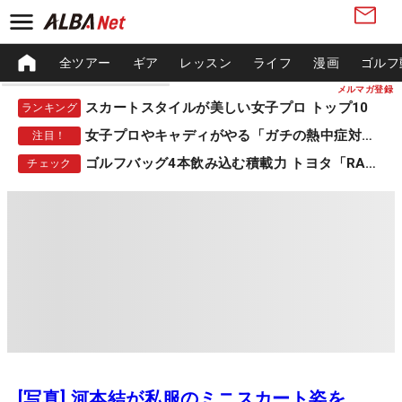
全ツアー
ギア
レッスン
ライフ
漫画
ゴルフ
メルマガ登録
スカートスタイルが美しい女子プロ トップ10
ランキング
女子プロやキャディがやる「ガチの熱中症対策」
注目！
ゴルフバッグ4本飲み込む積載力 トヨタ「RAV4」
チェック
[写真] 河本結が私服のミニスカート姿を