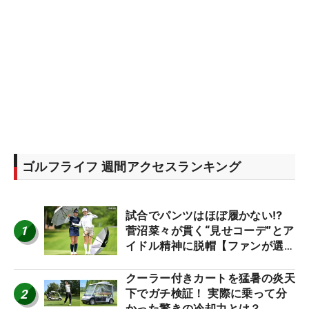
ゴルフライフ 週間アクセスランキング
試合でパンツはほぼ履かない⁉
1
菅沼菜々が貫く“見せコーデ”とア
イドル精神に脱帽【ファンが選ぶ
神10】
クーラー付きカートを猛暑の炎天
2
下でガチ検証！ 実際に乗って分
かった驚きの冷却力とは？