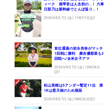
ィーク 堀琴音は人生初の…！ 六車
日那乃は新幹線でとんぼ返り…！
2026年8月7日 (金) 11時57分
1
首位通過の岩永杏奈がマッチ
1回戦に勝利 廣吉優梨菜も2
回戦へ/全米女子アマ
2026年8月7日 (金) 10時04分
1
松山英樹は5アンダー暫定11位 第
1Rは悪天候のため順延
2026年8月7日 (金) 08時26分
1