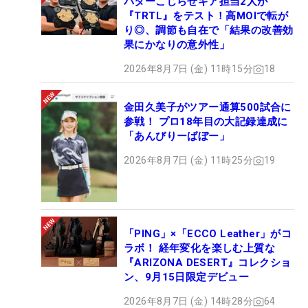
パターこじらせギア担当2人が
『TRTL』をテスト！高MOIで転が
り◎、調節も自在で「結果の改善効
果にかなりの意外性」
2026年8月7日 (金) 11時15分
18
金田久美子がツアー通算500試合に
参戦！ プロ18年目の大記録達成に
「あんびりーばぼー」
2026年8月7日 (金) 11時25分
19
「PING」×「ECCO Leather」がコ
ラボ！ 経年変化を楽しむ上質な
『ARIZONA DESERT』コレクショ
ン、9月15日限定デビュー
2026年8月7日 (金) 14時28分
64