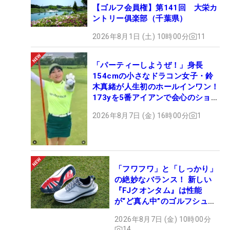
【ゴルフ会員権】第141回 大栄カ
ントリー俱楽部（千葉県）
2026年8月1日 (土) 10時00分
11
「パーティーしようぜ！」身長
154cmの小さなドラコン女子・鈴
木真緒が人生初のホールインワン！
173yを5番アイアンで会心のショッ
ト
2026年8月7日 (金) 16時00分
1
「フワフワ」と「しっかり」
の絶妙なバランス！ 新しい
『FJクオンタム』は性能
が“ど真ん中”のゴルフシュー
ズだった
2026年8月7日 (金) 10時00分
14