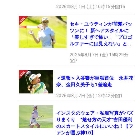
2026年8月1日 (土) 10時15分
16
セキ・ユウティンが前髪パッ
ツンに！ 新ヘアスタイルに
「美しすぎて怖い」「プロゴ
ルファーには見えない」とコ
メント殺到
2026年8月7日 (金) 15時29分
7
＜速報＞入谷響が単独首位 永井花
奈、金田久美子ら1差追走
2026年8月7日 (金) 12時42分
1
インスタのウェア・私服写真がバズ
りまくり “魅せ方の天才”吉田優利
のスカートスタイルにいいね！【フ
ァンが選ぶ神10】