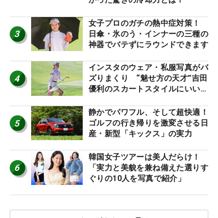
女子プロのガチの熱中症対策！
3
日傘・氷のう・インナーの三種の
神器でバテずにラウンドできます
インスタのウェア・私服写真がバ
4
ズりまくり “魅せ方の天才”吉田
優利のスカートスタイルにいい
ね！【ファンが選ぶ神10】
静かでパワフル、そして超快適！
5
ゴルフの行き帰りを激変させる日
産・新型「キックス」の実力
韓国女子ツアーは美人だらけ！
6
「実力と美貌を兼ね備えた選りす
ぐりの10人を写真で紹介」