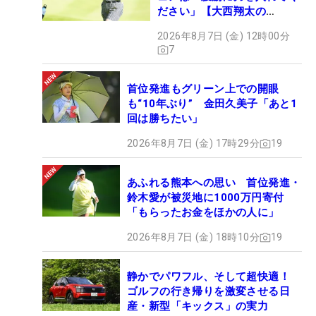
ださい」【大西翔太の
HOTSHOT】
2026年8月7日 (金) 12時00分
7
首位発進もグリーン上での開眼
も“10年ぶり” 金田久美子「あと1
回は勝ちたい」
2026年8月7日 (金) 17時29分
19
あふれる熊本への思い 首位発進・
鈴木愛が被災地に1000万円寄付
「もらったお金をほかの人に」
2026年8月7日 (金) 18時10分
19
静かでパワフル、そして超快適！
ゴルフの行き帰りを激変させる日
産・新型「キックス」の実力