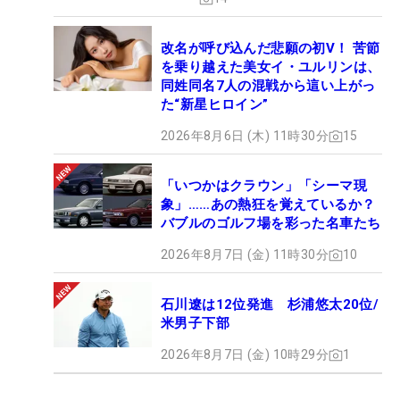
改名が呼び込んだ悲願の初V！ 苦節
を乗り越えた美女イ・ユルリンは、
同姓同名7人の混戦から這い上がっ
た“新星ヒロイン”
2026年8月6日 (木) 11時30分
15
「いつかはクラウン」「シーマ現
象」……あの熱狂を覚えているか？
バブルのゴルフ場を彩った名車たち
2026年8月7日 (金) 11時30分
10
石川遼は12位発進 杉浦悠太20位/
米男子下部
2026年8月7日 (金) 10時29分
1