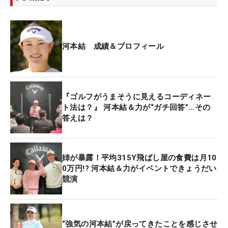
河本結 成績＆プロフィール
『ゴルフがうまそうに見えるコーディネー
ト法は？』 河本結＆力が“ガチ回答”…その
答えは？
姉が暴露！平均315Y飛ばし屋の食費は月10
0万円!? 河本結＆力がイベントできょうだい
競演
“強気の河本結”が戻ってきたことを感じさせ