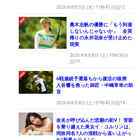
2026年8月5日 (水) 11時45分
12
桑木志帆の優勝に「もう到達
しないんじゃないか」 全英
帰りの永井花奈が受け止めた
現実
2026年8月8日 (土) 10時30分
19
6戦連続予選落ちから復活の狼煙
入谷響を救った師匠・中嶋常幸の助
言
2026年8月8日 (土) 07時45分
19
改名が呼び込んだ悲願の初V！ 苦節
を乗り越えた美女イ・ユルリンは、
同姓同名7人の混戦から這い上がっ