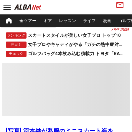
全ツアー
ギア
レッスン
ライフ
漫画
ゴルフ
メルマガ登録
スカートスタイルが美しい女子プロ トップ10
ランキング
女子プロやキャディがやる「ガチの熱中症対策」
注目！
ゴルフバッグ4本飲み込む積載力 トヨタ「RAV4」
チェック
[写真] 河本結が私服のミニスカート姿を