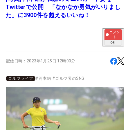
Twitterで公開 「なかなか勇気がいりまし
た」に3900件を超えるいいね！
コメン
ト
0
件
配信日時：
2023年1月25日 12時00分
ゴルフライフ
#
河本結
#
ゴルフ界のSNS