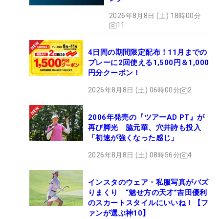
2026年8月8日 (土) 18時00分
11
4日間の期間限定配布！11月までの
プレーに2回使える1,500円＆1,000
円分クーポン！
2026年8月8日 (土) 06時00分
2
2006年発売の『ツアーAD PT』が
再び脚光 脇元華、穴井詩も投入
「初速が強くなった感じ」
2026年8月8日 (土) 08時56分
4
インスタのウェア・私服写真がバズ
りまくり “魅せ方の天才”吉田優利
のスカートスタイルにいいね！【フ
ァンが選ぶ神10】