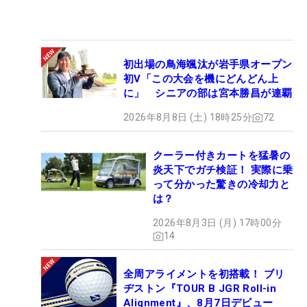
初出場の鳥海颯汰が岩手県オープン
初V「この大会を機にどんどん上
に」 シニアの部は宮本勝昌が連覇
2026年8月8日 (土) 18時25分
72
クーラー付きカートを猛暑の
炎天下でガチ検証！ 実際に乗
って分かった驚きの冷却力と
は？
2026年8月3日 (月) 17時00分
14
全周アライメントを初搭載！ ブリ
ヂストン『TOUR B JGR Roll-in
Alignment』、8月7日デビュー