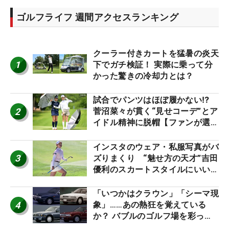
ゴルフライフ 週間アクセスランキング
クーラー付きカートを猛暑の炎天
1
下でガチ検証！ 実際に乗って分
かった驚きの冷却力とは？
試合でパンツはほぼ履かない⁉
2
菅沼菜々が貫く“見せコーデ”とア
イドル精神に脱帽【ファンが選ぶ
神10】
インスタのウェア・私服写真がバ
3
ズりまくり “魅せ方の天才”吉田
優利のスカートスタイルにいい
ね！【ファンが選ぶ神10】
「いつかはクラウン」「シーマ現
4
象」……あの熱狂を覚えている
か？ バブルのゴルフ場を彩った
名車たち