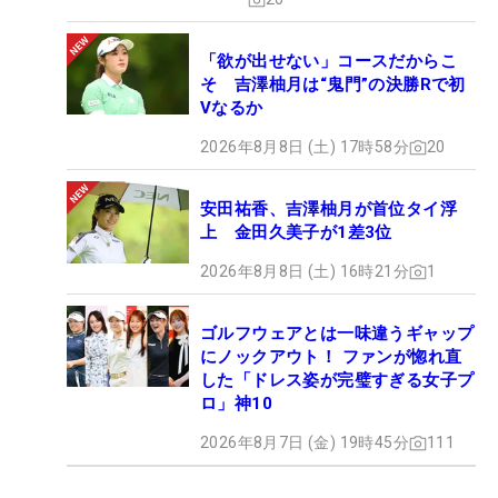
「欲が出せない」コースだからこ
そ 吉澤柚月は“鬼門”の決勝Rで初
Vなるか
2026年8月8日 (土) 17時58分
20
安田祐香、吉澤柚月が首位タイ浮
上 金田久美子が1差3位
2026年8月8日 (土) 16時21分
1
ゴルフウェアとは一味違うギャップ
にノックアウト！ ファンが惚れ直
した「ドレス姿が完璧すぎる女子プ
ロ」神10
2026年8月7日 (金) 19時45分
111