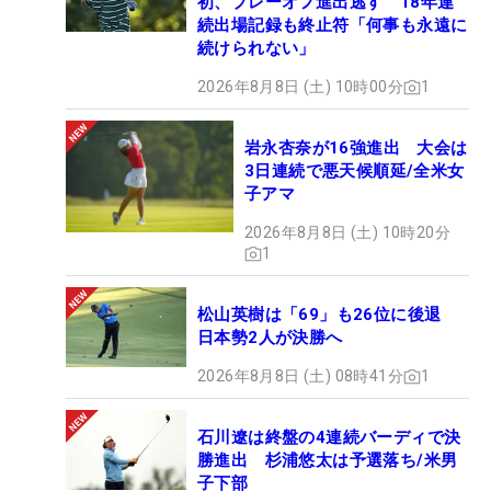
初、プレーオフ進出逃す 18年連
続出場記録も終止符「何事も永遠に
続けられない」
2026年8月8日 (土) 10時00分
1
岩永杏奈が16強進出 大会は
3日連続で悪天候順延/全米女
子アマ
2026年8月8日 (土) 10時20分
1
松山英樹は「69」も26位に後退
日本勢2人が決勝へ
2026年8月8日 (土) 08時41分
1
石川遼は終盤の4連続バーディで決
勝進出 杉浦悠太は予選落ち/米男
子下部