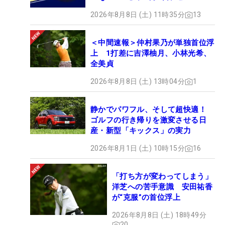
2026年8月8日 (土) 11時35分
13
＜中間速報＞仲村果乃が単独首位浮
上 1打差に吉澤柚月、小林光希、
全美貞
2026年8月8日 (土) 13時04分
1
静かでパワフル、そして超快適！
ゴルフの行き帰りを激変させる日
産・新型「キックス」の実力
2026年8月1日 (土) 10時15分
16
「打ち方が変わってしまう」
洋芝への苦手意識 安田祐香
が“克服”の首位浮上
2026年8月8日 (土) 18時49分
20