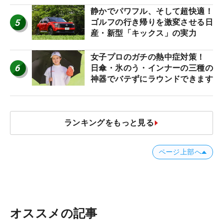
静かでパワフル、そして超快適！
5
ゴルフの行き帰りを激変させる日
産・新型「キックス」の実力
女子プロのガチの熱中症対策！
6
日傘・氷のう・インナーの三種の
神器でバテずにラウンドできます
ランキングをもっと見る
ページ上部へ
オススメの記事