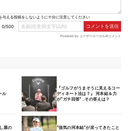
『ゴルフがうまそうに見えるコー
ール
ディネート法は？』 河本結＆力
が“ガチ回答”…その答えは？
ばし屋の
“強気の河本結”が戻ってきたこと