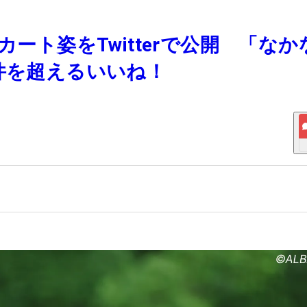
カート姿をTwitterで公開 「なか
0件を超えるいいね！