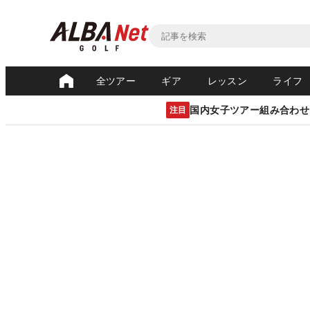
全ツアー
ギア
レッスン
ライフ
国内女子ツアー組み合わせ
注目