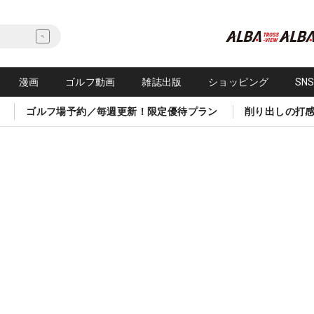
漫画
ゴルフ動画
雑誌出版
ショッピング
SN
ゴルフ場予約／毎週更新！限定優待プラン
削り出しの打