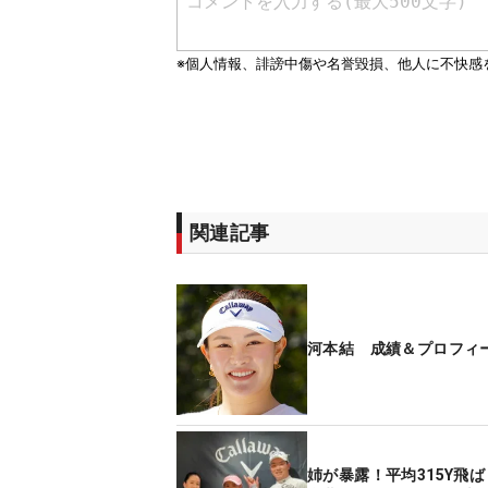
関連記事
河本結 成績＆プロフィ
姉が暴露！平均315Y飛