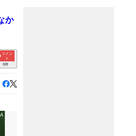
なか
コメン
ト
0
件