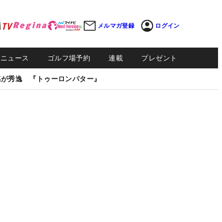
メルマガ登録
ログイン
Sニュース
ゴルフ場予約
連載
プレゼント
感が秀逸 『トゥーロンパター』