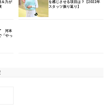
本結＆力が
を感じさせる項目は？【2022年
演
スタッツ振り返り】
” 河本
で「やっ
績