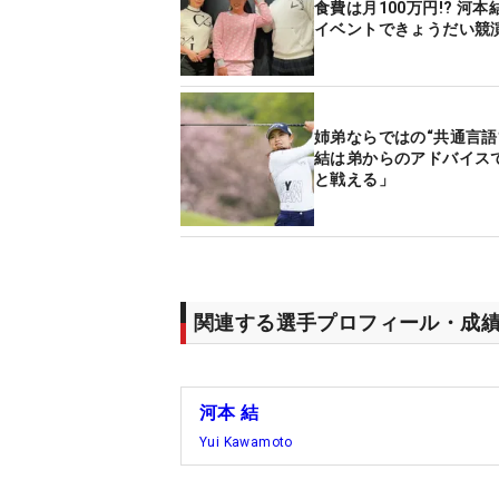
食費は月100万円!? 河
イベントできょうだい競
姉弟ならではの“共通言語
結は弟からのアドバイス
と戦える」
関連する選手プロフィール・成
河本 結
Yui Kawamoto