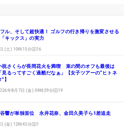
フル、そして超快適！ ゴルフの行き帰りを激変させる
「キックス」の実力
日 (土) 10時15分
16
小祝さくらが長岡花火を満喫 束の間のオフも最後は
「見るってすごく過酷だなぁ」【女子ツアーの“ヒトネ
タ”】
026年8月7日 (金) 09時29分
19
谷響が単独首位 永井花奈、金田久美子ら1差追走
日 (金) 12時42分
1