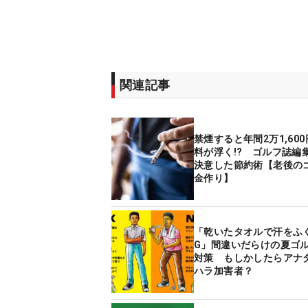
関連記事
禁煙すると年間2万1,60
料が浮く!? ゴルフ誌編
決意した節約術【老後の
金作り】
「乾いたタオルで汗をふ
G」間違いだらけの夏ゴ
対策 もしかしたらアナ
ハラ加害者？