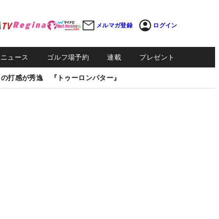
メルマガ登録
ログイン
Sニュース
ゴルフ場予約
連載
プレゼント
しの打感が秀逸 『トゥーロンパター』