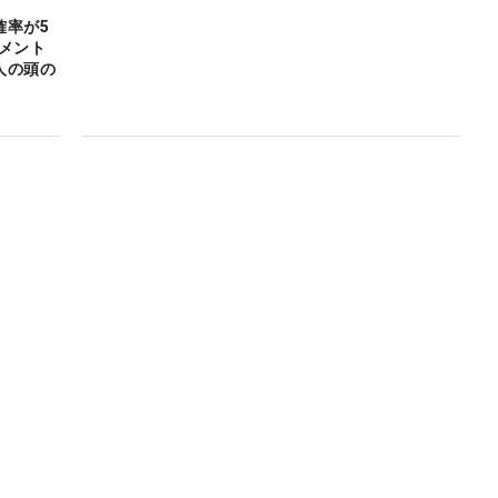
確率が5
メント
人の頭の