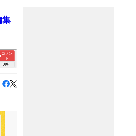
編集
コメン
ト
0
件