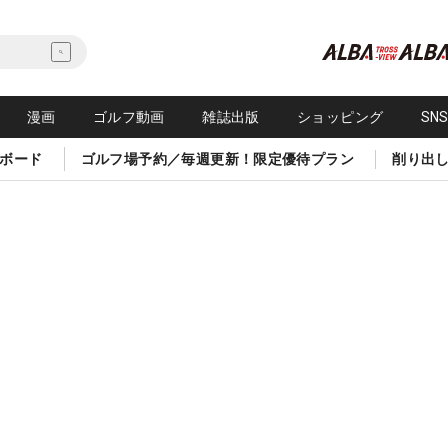
漫画
ゴルフ動画
雑誌出版
ショッピング
SN
ボード
ゴルフ場予約／毎週更新！限定優待プラン
削り出