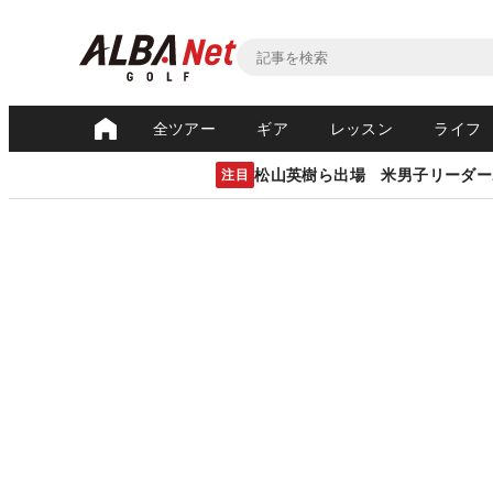
全ツアー
ギア
レッスン
ライフ
松山英樹ら出場 米男子リーダー
注目