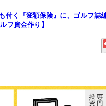
保障も付く『変額保険』に、ゴルフ誌
ルフ資金作り】