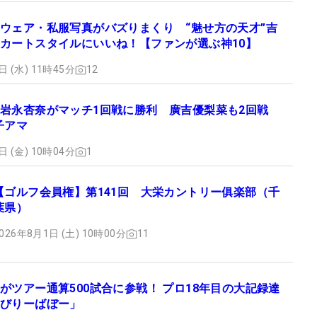
ウェア・私服写真がバズりまくり “魅せ方の天才”吉
カートスタイルにいいね！【ファンが選ぶ神10】
日 (水) 11時45分
12
岩永杏奈がマッチ1回戦に勝利 廣吉優梨菜も2回戦
子アマ
日 (金) 10時04分
1
【ゴルフ会員権】第141回 大栄カントリー俱楽部（千
葉県）
026年8月1日 (土) 10時00分
11
がツアー通算500試合に参戦！ プロ18年目の大記録達
びりーばぼー」