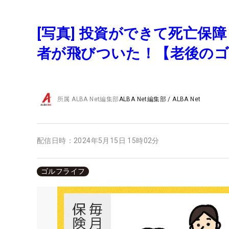
[写真] 投資ができて死亡
者が飛びついた！【老後のゴ
所属
ALBA Net編集部
ALBA Net編集部
/
ALBA Net
配信日時：
2024年5月15日 15時02分
ゴルフライフ