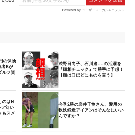
0円の保険
渋野日向子、石川遼……の活躍を
集者Kが
『顔相チェック』で勝手に予想！
ゴルフ資
【顔は口ほどにものを言う】
くのはN
今季2勝の岩井千怜さん、愛用の
ルフ匂い
軟鉄鍛造アイアンはそんなにいい
タもスメ
んですか？