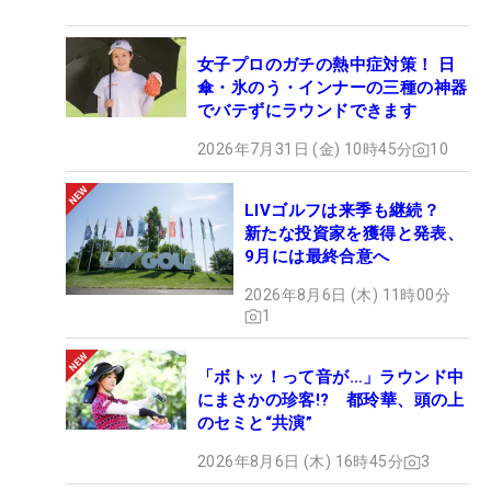
女子プロのガチの熱中症対策！ 日
傘・氷のう・インナーの三種の神器
でバテずにラウンドできます
2026年7月31日 (金) 10時45分
10
LIVゴルフは来季も継続？
新たな投資家を獲得と発表、
9月には最終合意へ
2026年8月6日 (木) 11時00分
1
「ボトッ！って音が…」ラウンド中
にまさかの珍客!? 都玲華、頭の上
のセミと“共演”
2026年8月6日 (木) 16時45分
3