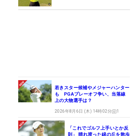
若きスター候補やメジャーハンター
も PGAプレーオフ争い、当落線
上の大物選手は？
2026年8月6日 (木) 14時02分
1
「これでゴルフ上手いとか反
則」 晴れ渡った緑の丘を散歩