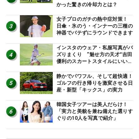
かった驚きの冷却力とは？
女子プロのガチの熱中症対策！
3
日傘・氷のう・インナーの三種の
神器でバテずにラウンドできます
インスタのウェア・私服写真がバ
4
ズりまくり “魅せ方の天才”吉田
優利のスカートスタイルにいい
ね！【ファンが選ぶ神10】
静かでパワフル、そして超快適！
5
ゴルフの行き帰りを激変させる日
産・新型「キックス」の実力
韓国女子ツアーは美人だらけ！
6
「実力と美貌を兼ね備えた選りす
ぐりの10人を写真で紹介」