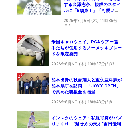
する金澤志奈、抜群のスタイ
ルに「8頭身！」「可愛いに
も程がある」
2026年8月6日 (木) 11時36分
3
米国キャロウェイ、PGAツアー選
手たちが使用するノーメッキブレー
ドを限定発売
2026年8月6日 (木) 10時37分
33
熊本出身の秋吉翔太と重永亜斗夢が
熊本県庁を訪問 「JOYX OPEN」
で集めた義援金を贈呈
2026年8月6日 (木) 18時43分
8
インスタのウェア・私服写真がバズ
りまくり “魅せ方の天才”吉田優利