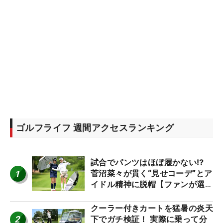
ゴルフライフ 週間アクセスランキング
試合でパンツはほぼ履かない⁉
1
菅沼菜々が貫く“見せコーデ”とア
イドル精神に脱帽【ファンが選ぶ
神10】
クーラー付きカートを猛暑の炎天
2
下でガチ検証！ 実際に乗って分