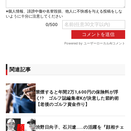
関連記事
禁煙すると年間2万1,600円の保険料が浮
く!? ゴルフ誌編集者Kが決意した節約術
【老後のゴルフ資金作り】
渋野日向子、石川遼……の活躍を『顔相チェ