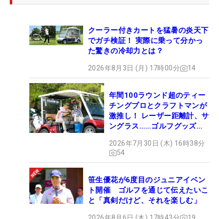
クーラー付きカートを猛暑の炎天下
でガチ検証！ 実際に乗って分かっ
た驚きの冷却力とは？
2026年8月3日 (月) 17時00分
14
年間100ラウンド超のティー
チングプロとクラフトマンが
激推し！ レーザー距離計、サ
ングラス……ゴルフグッズマ
ニアの“いいモノ”は？
2026年7月30日 (木) 16時38分
54
笹生優花が6度目のジュニアイベン
ト開催 ゴルフを通じて伝えたいこ
と「真剣だけど、それを楽しむ」
2026年8月6日 (木) 17時43分
19