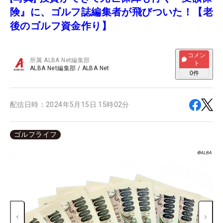
険』に、ゴルフ誌編集者が飛びついた！【老
後のゴルフ資金作り】
コメン
所属
ALBA Net編集部
ト
ALBA Net編集部
/
ALBA Net
0
件
配信日時：
2024年5月15日 15時02分
ゴルフライフ