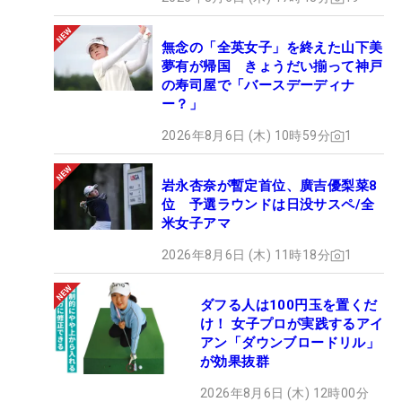
無念の「全英女子」を終えた山下美
夢有が帰国 きょうだい揃って神戸
の寿司屋で「バースデーディナ
ー？」
2026年8月6日 (木) 10時59分
1
岩永杏奈が暫定首位、廣吉優梨菜8
位 予選ラウンドは日没サスペ/全
米女子アマ
2026年8月6日 (木) 11時18分
1
ダフる人は100円玉を置くだ
け！ 女子プロが実践するアイ
アン「ダウンブロードリル」
が効果抜群
2026年8月6日 (木) 12時00分