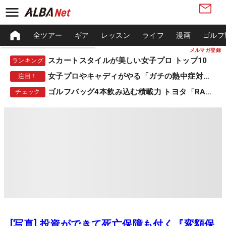
全ツアー
ギア
レッスン
ライフ
漫画
ゴルフ
メルマガ登録
スカートスタイルが美しい女子プロ トップ10
ランキング
女子プロやキャディがやる「ガチの熱中症対策」
注目！
ゴルフバッグ4本飲み込む積載力 トヨタ「RAV4」
チェック
[写真] 投資ができて死亡保障も付く『変額保