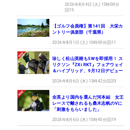
2026年8月4日 (火) 15時00分
15
【ゴルフ会員権】第141回 大栄カ
ントリー俱楽部（千葉県）
2026年8月1日 (土) 10時00分
11
珍しく松山英樹も5Wを即採用！ ス
リクソン『ZXi RKT』フェアウェイ
＆ハイブリッド、9月12日デビュー
2026年8月6日 (木) 13時42分
33
全英より国内を選んだ河本結 女王
レースで離されるも桑木志帆のVに
「刺激をもらいました」
2026年8月6日 (木) 15時45分
19