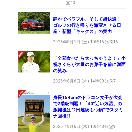
40
静かでパワフル、そして超快適！
ゴルフの行き帰りを激変させる日
産・新型「キックス」の実力
2026年8月1日 (土) 10時15分
16
「全部食べたら太っちゃうよ！」小
祝さくらが大量のお菓子を前に満面
の笑み
2026年8月6日 (木) 14時09分
7
身長154cmのドラコン女子が大会
で2階級制覇！「40°近い気温」の
激闘後は“2日連続もつ鍋”でスタミ
ナ回復!?
2026年8月6日 (木) 10時43分
9