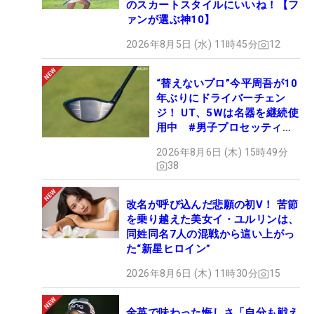
のスカートスタイルにいいね！【フ
ァンが選ぶ神10】
2026年8月5日 (水) 11時45分
12
“替えないプロ”今平周吾が10
年ぶりにドライバーチェン
ジ！ UT、5Wは名器を継続使
用中 #男子プロセッティン
グ
2026年8月6日 (木) 15時49分
38
改名が呼び込んだ悲願の初V！ 苦節
を乗り越えた美女イ・ユルリンは、
同姓同名7人の混戦から這い上がっ
た“新星ヒロイン”
2026年8月6日 (木) 11時30分
15
全英で味わった悔しさ「自分も戦え