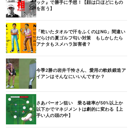
ック』で勝手に予想！【顔は口ほどにもの
を言う】
「乾いたタオルで汗をふくのはNG」間違い
だらけの夏ゴルフ匂い対策 もしかしたら
アナタもスメハラ加害者？
今季2勝の岩井千怜さん、愛用の軟鉄鍛造ア
イアンはそんなにいいんですか？
さあパーオン狙い 乗る確率が50%以上か
以下かでマネジメントは劇的に変わる【上
手い人の頭の中】