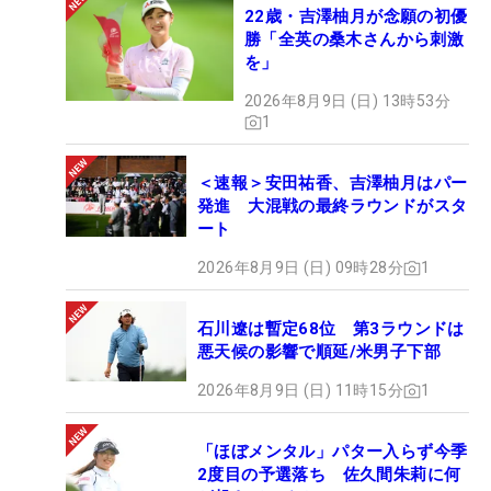
22歳・吉澤柚月が念願の初優
勝「全英の桑木さんから刺激
を」
2026年8月9日 (日) 13時53分
1
＜速報＞安田祐香、吉澤柚月はパー
発進 大混戦の最終ラウンドがスタ
ート
2026年8月9日 (日) 09時28分
1
石川遼は暫定68位 第3ラウンドは
悪天候の影響で順延/米男子下部
2026年8月9日 (日) 11時15分
1
「ほぼメンタル」パター入らず今季
2度目の予選落ち 佐久間朱莉に何