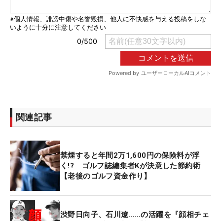
関連記事
禁煙すると年間2万1,600円の保険料が浮
く!? ゴルフ誌編集者Kが決意した節約術
【老後のゴルフ資金作り】
渋野日向子、石川遼……の活躍を『顔相チェ