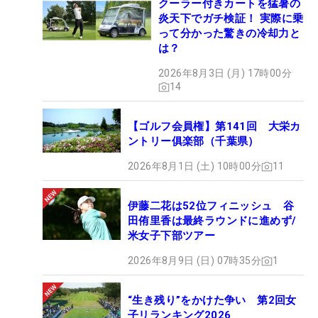
クーラー付きカートを猛暑の
炎天下でガチ検証！ 実際に乗
って分かった驚きの冷却力と
は？
2026年8月3日 (月) 17時00分
14
【ゴルフ会員権】第141回 大栄カ
ントリー俱楽部（千葉県）
2026年8月1日 (土) 10時00分
11
伊藤二花は52位フィニッシュ 谷
田侑里香は最終ラウンドに進めず/
米女子下部ツアー
2026年8月9日 (日) 07時35分
1
“生き残り”をかけた争い 第2回女
子リランキング2026