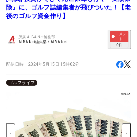
険』に、ゴルフ誌編集者が飛びついた！【老
後のゴルフ資金作り】
コメン
所属
ALBA Net編集部
ト
ALBA Net編集部
/
ALBA Net
0
件
配信日時：
2024年5月15日 15時02分
ゴルフライフ