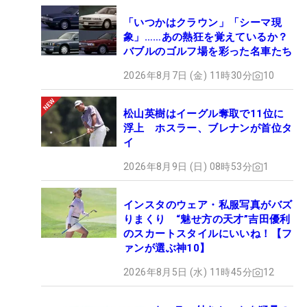
「いつかはクラウン」「シーマ現
象」……あの熱狂を覚えているか？
バブルのゴルフ場を彩った名車たち
2026年8月7日 (金) 11時30分
10
松山英樹はイーグル奪取で11位に
浮上 ホスラー、ブレナンが首位タ
イ
2026年8月9日 (日) 08時53分
1
インスタのウェア・私服写真がバズ
りまくり “魅せ方の天才”吉田優利
のスカートスタイルにいいね！【フ
ァンが選ぶ神10】
2026年8月5日 (水) 11時45分
12