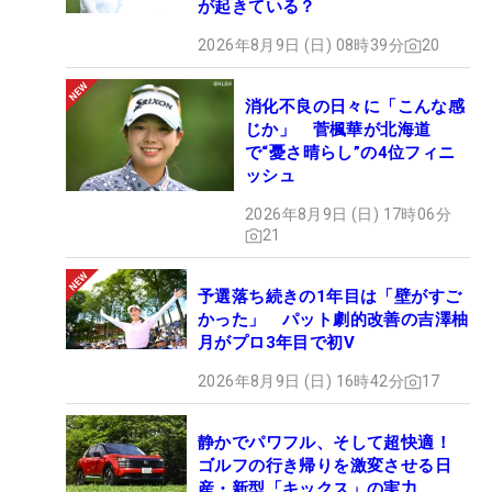
が起きている？
2026年8月9日 (日) 08時39分
20
消化不良の日々に「こんな感
じか」 菅楓華が北海道
で“憂さ晴らし”の4位フィニ
ッシュ
2026年8月9日 (日) 17時06分
21
予選落ち続きの1年目は「壁がすご
かった」 パット劇的改善の吉澤柚
月がプロ3年目で初V
2026年8月9日 (日) 16時42分
17
静かでパワフル、そして超快適！
ゴルフの行き帰りを激変させる日
産・新型「キックス」の実力