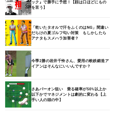
ック』で勝手に予想！【顔は口ほどにもの
を言う】
「乾いたタオルで汗をふくのはNG」間違い
だらけの夏ゴルフ匂い対策 もしかしたら
アナタもスメハラ加害者？
今季2勝の岩井千怜さん、愛用の軟鉄鍛造ア
イアンはそんなにいいんですか？
さあパーオン狙い 乗る確率が50%以上か
以下かでマネジメントは劇的に変わる【上
手い人の頭の中】