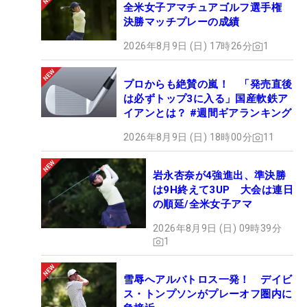
全米女子アマチュアゴルフ選手権
決勝マッチプレーの成績
2026年8月9日 (日) 17時26分
1
プロからも絶賛の嵐！ 「発売直後
は必ずトップ3に入る」国産軟鉄ア
イアンとは？ #週間ギアランキング
2026年8月9日 (日) 18時00分
11
岩永杏奈が4強進出、準決勝
は9H終えて3UP 大会は連日
の順延/全米女子アマ
2026年8月9日 (日) 09時39分
1
雪辱へアルバトロス一発！ デイビ
ス・トンプソンがプレーオフ圏内に