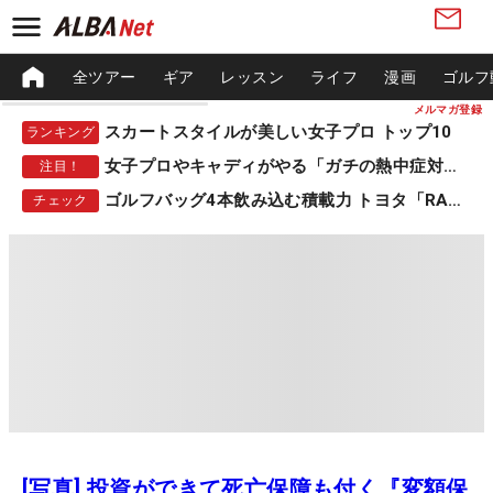
全ツアー
ギア
レッスン
ライフ
漫画
ゴルフ
メルマガ登録
スカートスタイルが美しい女子プロ トップ10
ランキング
女子プロやキャディがやる「ガチの熱中症対策」
注目！
ゴルフバッグ4本飲み込む積載力 トヨタ「RAV4」
チェック
[写真] 投資ができて死亡保障も付く『変額保