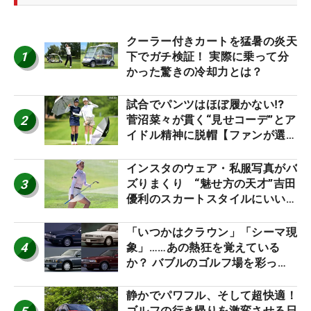
クーラー付きカートを猛暑の炎天
1
下でガチ検証！ 実際に乗って分
かった驚きの冷却力とは？
試合でパンツはほぼ履かない⁉
2
菅沼菜々が貫く“見せコーデ”とア
イドル精神に脱帽【ファンが選ぶ
神10】
インスタのウェア・私服写真がバ
3
ズりまくり “魅せ方の天才”吉田
優利のスカートスタイルにいい
ね！【ファンが選ぶ神10】
「いつかはクラウン」「シーマ現
4
象」……あの熱狂を覚えている
か？ バブルのゴルフ場を彩った
名車たち
静かでパワフル、そして超快適！
ゴルフの行き帰りを激変させる日