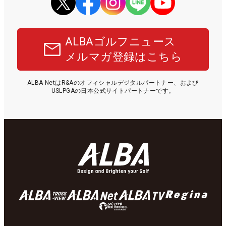
ALBAゴルフニュース
メルマガ登録はこちら
ALBA NetはR&Aのオフィシャルデジタルパートナー、および
USLPGAの日本公式サイトパートナーです。