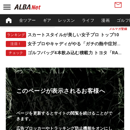
全ツアー
ギア
レッスン
ライフ
漫画
ゴルフ
メルマガ登録
スカートスタイルが美しい女子プロ トップ10
ランキング
女子プロやキャディがやる「ガチの熱中症対策」
注目！
ゴルフバッグ4本飲み込む積載力 トヨタ「RAV4」
チェック
このページが表示されるお客様へ
ページを更新するとサイトの閲覧を続けることがで
きます。
広告ブロッカーやトラッキング防止機能をオンにし