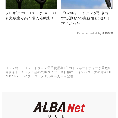
プロギアのRS DUOはFW・UT
『G740』アイアンが引き出
も完成度が高く購入者続出！
す“反則級”の寛容性と飛びは
本当だった！
Recommended by
ゴルフ総
ゴル
ドラコン選手使用率1位のトルネードティーが黄色×
合サイト
フラ
黒の阪神タイガース仕様に！ インパクト大の虎＆TH
ALBA Net
イフ
ロゴメタルマーカーも登場