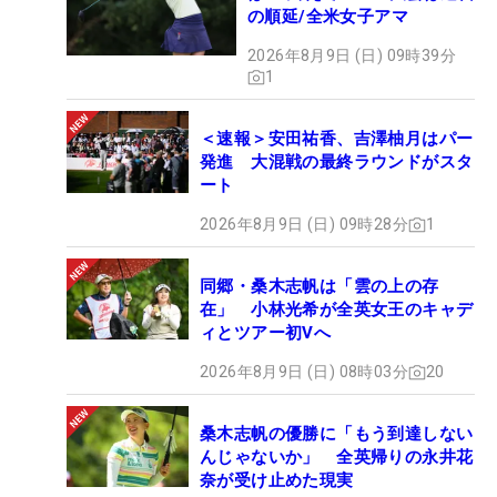
の順延/全米女子アマ
2026年8月9日 (日) 09時39分
1
＜速報＞安田祐香、吉澤柚月はパー
発進 大混戦の最終ラウンドがスタ
ート
2026年8月9日 (日) 09時28分
1
同郷・桑木志帆は「雲の上の存
在」 小林光希が全英女王のキャデ
ィとツアー初Vへ
2026年8月9日 (日) 08時03分
20
桑木志帆の優勝に「もう到達しない
んじゃないか」 全英帰りの永井花
奈が受け止めた現実