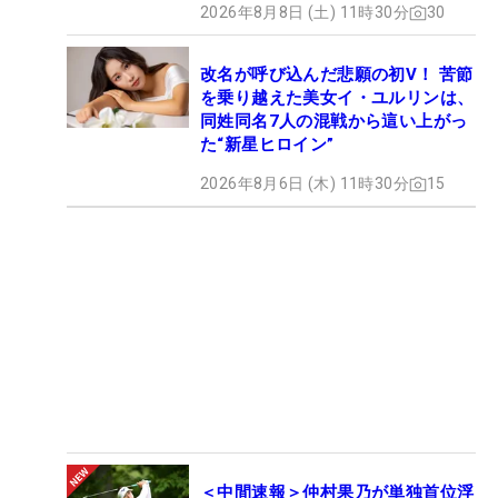
2026年8月8日 (土) 11時30分
30
改名が呼び込んだ悲願の初V！ 苦節
を乗り越えた美女イ・ユルリンは、
同姓同名7人の混戦から這い上がっ
た“新星ヒロイン”
2026年8月6日 (木) 11時30分
15
＜中間速報＞仲村果乃が単独首位浮