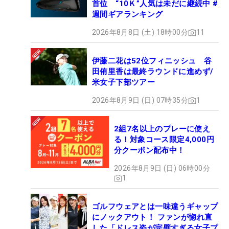
首位 “10Ｋ”人気は未だに継続中 #
週間ギアランキング
2026年8月8日 (土) 18時00分
11
伊藤二花は52位フィニッシュ 谷
田侑里香は最終ラウンドに進めず/
米女子下部ツアー
2026年8月9日 (日) 07時35分
1
2組7名以上のプレーに使え
る！対象コース限定4,000円
分クーポン配布中！
2026年8月9日 (日) 06時00分
1
ゴルフウェアとは一味違うギャップ
にノックアウト！ ファンが惚れ直
した「ドレス姿が完璧すぎる女子プ