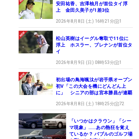
安田祐香、吉澤柚月が首位タイ浮
上 金田久美子が1差3位
2026年8月8日 (土) 16時21分
1
松山英樹はイーグル奪取で11位に
浮上 ホスラー、ブレナンが首位タ
イ
2026年8月9日 (日) 08時53分
1
初出場の鳥海颯汰が岩手県オープン
初V「この大会を機にどんどん上
に」 シニアの部は宮本勝昌が連覇
2026年8月8日 (土) 18時25分
72
「いつかはクラウン」「シー
マ現象」……あの熱狂を覚え
ているか？ バブルのゴルフ場