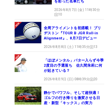
を彩った名車たち
2026年8月7日 (金) 11時30分
10
全周アライメントを初搭載！ ブリ
ヂストン『TOUR B JGR Roll-in
Alignment』、8月7日デビュー
2026年8月8日 (土) 11時35分
13
「ほぼメンタル」パター入らず今季
2度目の予選落ち 佐久間朱莉に何
が起きている？
2026年8月9日 (日) 08時39分
20
静かでパワフル、そして超快適！
ゴルフの行き帰りを激変させる日
産・新型「キックス」の実力