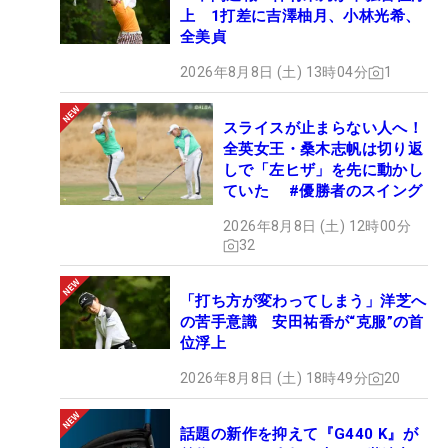
上 1打差に吉澤柚月、小林光希、
全美貞
2026年8月8日 (土) 13時04分
1
スライスが止まらない人へ！
全英女王・桑木志帆は切り返
しで「左ヒザ」を先に動かし
ていた #優勝者のスイング
2026年8月8日 (土) 12時00分
32
「打ち方が変わってしまう」洋芝へ
の苦手意識 安田祐香が“克服”の首
位浮上
2026年8月8日 (土) 18時49分
20
話題の新作を抑えて『G440 K』が