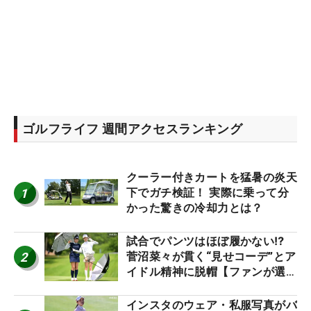
ゴルフライフ 週間アクセスランキング
クーラー付きカートを猛暑の炎天
1
下でガチ検証！ 実際に乗って分
かった驚きの冷却力とは？
試合でパンツはほぼ履かない⁉
2
菅沼菜々が貫く“見せコーデ”とア
イドル精神に脱帽【ファンが選ぶ
神10】
インスタのウェア・私服写真がバ