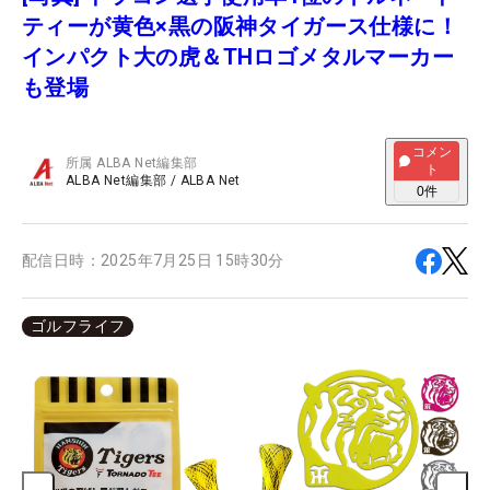
ティーが黄色×黒の阪神タイガース仕様に！
インパクト大の虎＆THロゴメタルマーカー
も登場
コメン
所属
ALBA Net編集部
ト
ALBA Net編集部
/
ALBA Net
0
件
配信日時：
2025年7月25日 15時30分
ゴルフライフ