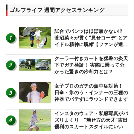
ゴルフライフ 週間アクセスランキング
試合でパンツはほぼ履かない⁉
1
菅沼菜々が貫く“見せコーデ”とア
イドル精神に脱帽【ファンが選ぶ
神10】
クーラー付きカートを猛暑の炎天
2
下でガチ検証！ 実際に乗って分
かった驚きの冷却力とは？
女子プロのガチの熱中症対策！
3
日傘・氷のう・インナーの三種の
神器でバテずにラウンドできます
インスタのウェア・私服写真がバ
4
ズりまくり “魅せ方の天才”吉田
優利のスカートスタイルにいい
ね！【ファンが選ぶ神10】