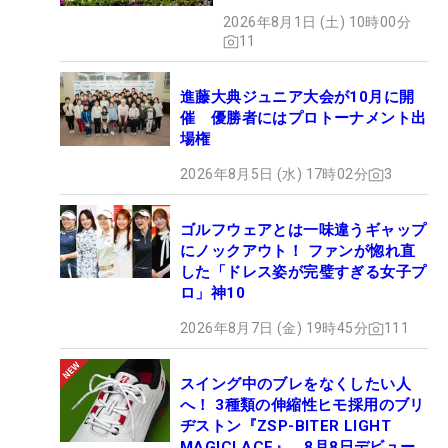
2026年8月1日 (土) 10時00分
11
進藤大典ジュニア大会が10月に開
催 優勝者にはプロトーナメント出
場権
2026年8月5日 (水) 17時02分
3
ゴルフウェアとは一味違うギャップ
にノックアウト！ ファンが惚れ直
した「ドレス姿が完璧すぎる女子プ
ロ」神10
2026年8月7日 (金) 19時45分
111
スイング中のブレをなくしたい人
へ！ 3種類の伸縮性ヒモ採用のブリ
ヂストン『ZSP-BITER LIGHT
MAGICLACE』、8月8日デビュー