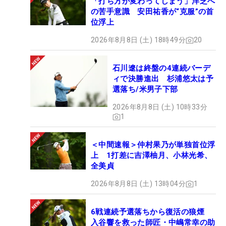
「打ち方が変わってしまう」洋芝へ
の苦手意識 安田祐香が“克服”の首
位浮上
2026年8月8日 (土) 18時49分
20
石川遼は終盤の4連続バーデ
ィで決勝進出 杉浦悠太は予
選落ち/米男子下部
2026年8月8日 (土) 10時33分
1
＜中間速報＞仲村果乃が単独首位浮
上 1打差に吉澤柚月、小林光希、
全美貞
2026年8月8日 (土) 13時04分
1
6戦連続予選落ちから復活の狼煙
入谷響を救った師匠・中嶋常幸の助