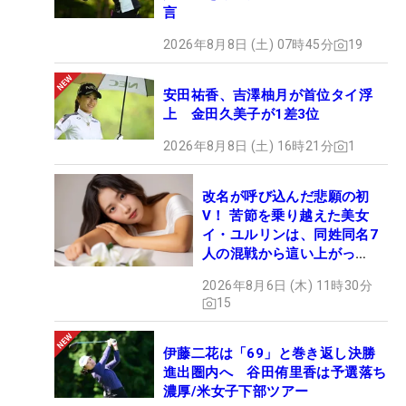
言
2026年8月8日 (土) 07時45分
19
安田祐香、吉澤柚月が首位タイ浮
上 金田久美子が1差3位
2026年8月8日 (土) 16時21分
1
改名が呼び込んだ悲願の初
V！ 苦節を乗り越えた美女
イ・ユルリンは、同姓同名7
人の混戦から這い上がっ
た“新星ヒロイン”
2026年8月6日 (木) 11時30分
15
伊藤二花は「69」と巻き返し決勝
進出圏内へ 谷田侑里香は予選落ち
濃厚/米女子下部ツアー