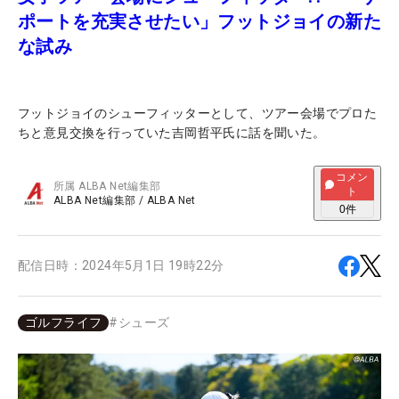
ポートを充実させたい」フットジョイの新た
な試み
フットジョイのシューフィッターとして、ツアー会場でプロた
ちと意見交換を行っていた吉岡哲平氏に話を聞いた。
コメン
所属
ALBA Net編集部
ト
ALBA Net編集部
/
ALBA Net
0
件
配信日時：
2024年5月1日 19時22分
ゴルフライフ
#
シューズ