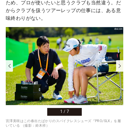
ため、プロが使いたいと思うクラブも当然違う。だ
からクラブを扱うツアーレップの仕事には、ある意
味終わりがない。
1
/
7
宮澤美咲はこの春出たばかりのスパイクレスシューズ『PRO/SLX』を履
いている （撮影：鈴木祥）