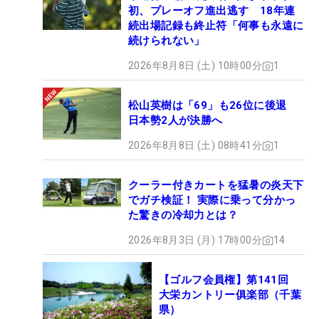
初、プレーオフ進出逃す 18年連
続出場記録も終止符「何事も永遠に
続けられない」
2026年8月8日 (土) 10時00分
1
松山英樹は「69」も26位に後退
日本勢2人が決勝へ
2026年8月8日 (土) 08時41分
1
クーラー付きカートを猛暑の炎天下
でガチ検証！ 実際に乗って分かっ
た驚きの冷却力とは？
2026年8月3日 (月) 17時00分
14
【ゴルフ会員権】第141回
大栄カントリー俱楽部（千葉
県）