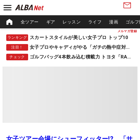
全ツアー
ギア
レッスン
ライフ
漫画
ゴルフ
メルマガ登録
スカートスタイルが美しい女子プロ トップ10
ランキング
女子プロやキャディがやる「ガチの熱中症対策」
注目！
ゴルフバッグ4本飲み込む積載力 トヨタ「RAV4」
チェック
女子ツアー会場にシューフィッター!? 「サ