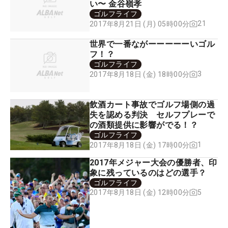
い〜 金谷嶺孝
ゴルフライフ
21
2017年8月21日 (月) 05時00分
世界で一番ながーーーーーいゴル
フ！？
ゴルフライフ
3
2017年8月18日 (金) 18時00分
飲酒カート事故でゴルフ場側の過
失を認める判決 セルフプレーで
の酒類提供に影響がでる！？
ゴルフライフ
1
2017年8月18日 (金) 17時00分
2017年メジャー大会の優勝者、印
象に残っているのはどの選手？
ゴルフライフ
5
2017年8月18日 (金) 12時00分