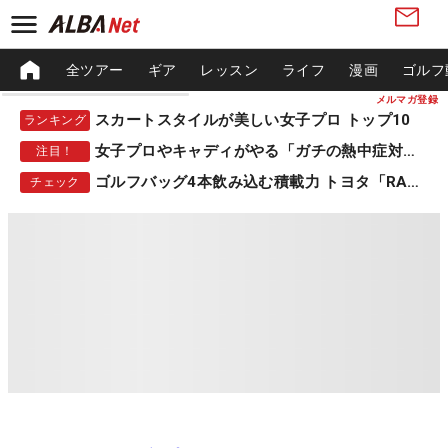
全ツアー
ギア
レッスン
ライフ
漫画
ゴルフ
メルマガ登録
スカートスタイルが美しい女子プロ トップ10
ランキング
女子プロやキャディがやる「ガチの熱中症対策」
注目！
ゴルフバッグ4本飲み込む積載力 トヨタ「RAV4」
チェック