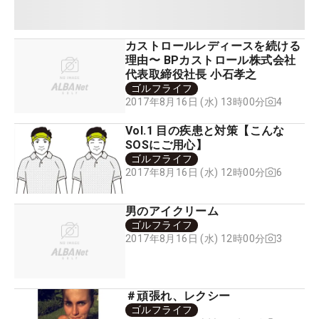
カストロールレディースを続ける
理由〜 BPカストロール株式会社
代表取締役社長 小石孝之
ゴルフライフ
4
2017年8月16日 (水) 13時00分
Vol.1 目の疾患と対策【こんな
SOSにご用心】
ゴルフライフ
6
2017年8月16日 (水) 12時00分
男のアイクリーム
ゴルフライフ
3
2017年8月16日 (水) 12時00分
＃頑張れ、レクシー
ゴルフライフ