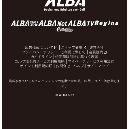
広告掲載について
スタッフ募集
運営会社
プライバシーポリシー
ご利用に際して
会員規約
ガイドライン
特定商取引法に基づく表示
ゴルフ場予約サービス利用規約
マイページサービス利用規約
ポイント利用規約
お問合せ
ヘルプ
サイトマップ
掲載されている全てのコンテンツの無断での転載、転用、コピー等は禁じま
す。
© ALBA Net