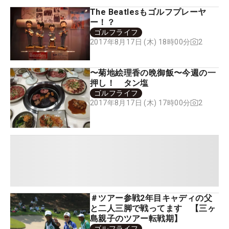
The Beatlesもゴルフプレーヤ
ー！？
ゴルフライフ
2
2017年8月17日 (木) 18時00分
〜菊地絵理香の晩御飯〜今週の一
押し！ タン塩
ゴルフライフ
2
2017年8月17日 (木) 17時00分
＃ツアー参戦2年目キャディの父
と二人三脚で戦ってます 【三ヶ
島親子のツアー転戦期】
ゴルフライフ