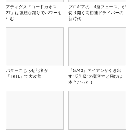
アディダス『コードカオス
プロギアの「4層フェース」が
27』は強烈な蹴りでパワーを
切り開く高初速ドライバーの
生む
新時代
パターこじらせ記者が
『G740』アイアンが引き出
「TRTL」で大改善
す“反則級”の寛容性と飛びは
本当だった！