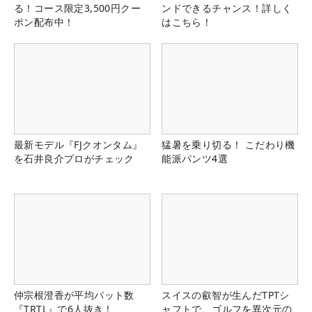
る！コース限定3,500円クー
ンドできるチャンス！詳しく
ポン配布中！
はこちら！
最新モデル『FJクオンタム』
猛暑を乗り切る！ こだわり機
を石井良介プロがチェック
能派パンツ4選
仲宗根澄香が平均パット数
スイスの叡智が生んだTPTシ
『TRTL』で6人抜き！
ャフトで、ゴルフを異次元の