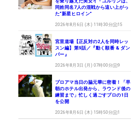
を乗り越えた美女イ・ユルリンは、
同姓同名7人の混戦から這い上がっ
た“新星ヒロイン”
2026年8月6日 (木) 11時30分
15
宮里道場【正反対の2人を同時レッ
スン編】第9話／『動く順番 & ダン
パー』
2026年8月3日 (月) 07時00分
9
プロアマ当日の脇元華に密着！「早
朝のホテル出発から、ラウンド後の
練習まで」忙しく過ごすプロの1日
を公開
2026年8月6日 (木) 15時50分
1