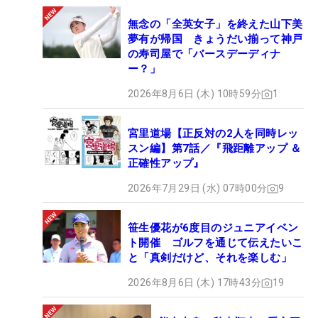
無念の「全英女子」を終えた山下美
夢有が帰国 きょうだい揃って神戸
の寿司屋で「バースデーディナ
ー？」
2026年8月6日 (木) 10時59分
1
宮里道場【正反対の2人を同時レッ
スン編】第7話／『飛距離アップ ＆
正確性アップ』
2026年7月29日 (水) 07時00分
9
笹生優花が6度目のジュニアイベン
ト開催 ゴルフを通じて伝えたいこ
と「真剣だけど、それを楽しむ」
2026年8月6日 (木) 17時43分
19