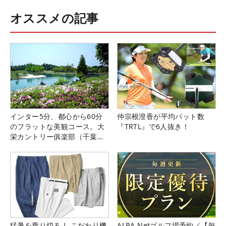
オススメの記事
インター5分、都心から60分
仲宗根澄香が平均パット数
のフラットな美観コース。大
『TRTL』で6人抜き！
栄カントリー俱楽部（千葉
県）
猛暑を乗り切る！ こだわり機
ALBA Netゴルフ場予約／【毎