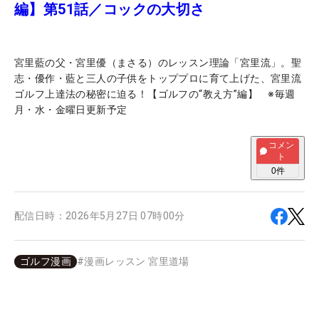
編】第51話／コックの大切さ
宮里藍の父・宮里優（まさる）のレッスン理論「宮里流」。聖
志・優作・藍と三人の子供をトッププロに育て上げた、宮里流
ゴルフ上達法の秘密に迫る！【ゴルフの“教え方”編】 ※毎週
月・水・金曜日更新予定
コメン
ト
0
件
配信日時：
2026年5月27日 07時00分
ゴルフ漫画
#
漫画レッスン 宮里道場