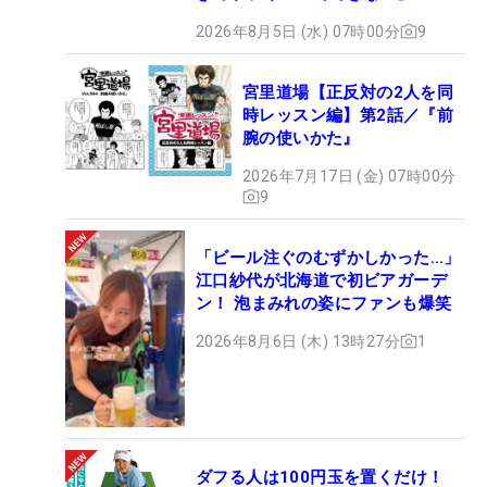
2026年8月5日 (水) 07時00分
9
宮里道場【正反対の2人を同
時レッスン編】第2話／『前
腕の使いかた』
2026年7月17日 (金) 07時00分
9
「ビール注ぐのむずかしかった…」
江口紗代が北海道で初ビアガーデ
ン！ 泡まみれの姿にファンも爆笑
2026年8月6日 (木) 13時27分
1
ダフる人は100円玉を置くだけ！