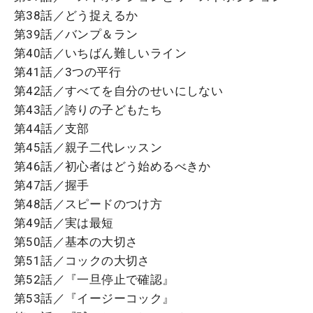
第38話／どう捉えるか
第39話／バンプ＆ラン
第40話／いちばん難しいライン
第41話／3つの平行
第42話／すべてを自分のせいにしない
第43話／誇りの子どもたち
第44話／支部
第45話／親子二代レッスン
第46話／初心者はどう始めるべきか
第47話／握手
第48話／スピードのつけ方
第49話／実は最短
第50話／基本の大切さ
第51話／コックの大切さ
第52話／『一旦停止で確認』
第53話／『イージーコック』