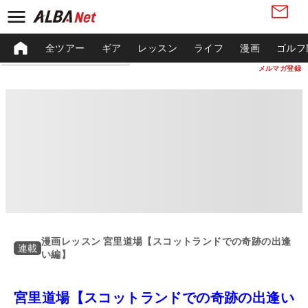
全ツアー
ギア
レッスン
ライフ
漫画
ゴルフ
メルマガ登録
漫画レッスン 宮里道場【スコットランドでの奇跡の出逢
連載
い編】
宮里道場【スコットランドでの奇跡の出逢い