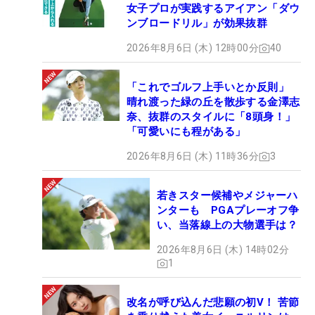
女子プロが実践するアイアン「ダウ
ンブロードリル」が効果抜群
2026年8月6日 (木) 12時00分
40
「これでゴルフ上手いとか反則」
晴れ渡った緑の丘を散歩する金澤志
奈、抜群のスタイルに「8頭身！」
「可愛いにも程がある」
2026年8月6日 (木) 11時36分
3
若きスター候補やメジャーハ
ンターも PGAプレーオフ争
い、当落線上の大物選手は？
2026年8月6日 (木) 14時02分
1
改名が呼び込んだ悲願の初V！ 苦節