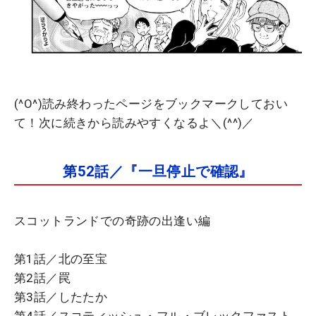
(^O^)読み終わったページをブックマークしておい
て！次に続きから読みやすくなるよ＼(^^)／
第52話／『一旦停止で確認』
スコットランドでの奇跡の出逢い編
第1話／北の至宝
第2話／罠
第3話／したたか
第4話／スコティッシュ・フル・ブレックファスト