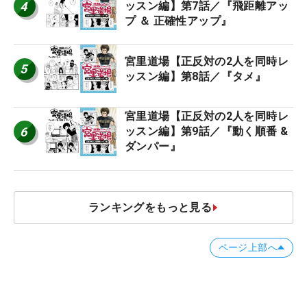
4
ッスン編】第7話／『飛距離アッ
プ ＆ 正確性アップ』
宮里道場【正反対の2人を同時レ
5
ッスン編】第8話／『タメ』
宮里道場【正反対の2人を同時レ
6
ッスン編】第9話／『動く順番 &
ダンパー』
ランキングをもっと見る
ページ上部へ