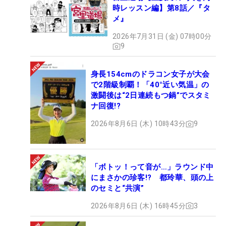
時レッスン編】第8話／『タ
メ』
2026年7月31日 (金) 07時00分
9
身長154cmのドラコン女子が大会
で2階級制覇！「40°近い気温」の
激闘後は“2日連続もつ鍋”でスタミ
ナ回復!?
2026年8月6日 (木) 10時43分
9
「ボトッ！って音が…」ラウンド中
にまさかの珍客!? 都玲華、頭の上
のセミと“共演”
2026年8月6日 (木) 16時45分
3