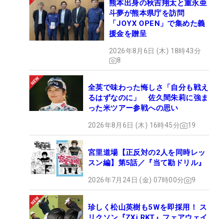
熊本出身の秋吉翔太と重永亜
斗夢が熊本県庁を訪問
「JOYX OPEN」で集めた義
援金を贈呈
2026年8月6日 (木) 18時43分
8
全英で味わった悔しさ「自分も戦え
るはずなのに」 佐久間朱莉に強ま
った米ツアー参戦への思い
2026年8月6日 (木) 16時45分
19
宮里道場【正反対の2人を同時レッ
スン編】第5話／『当て勘ドリル』
2026年7月24日 (金) 07時00分
9
珍しく松山英樹も5Wを即採用！ ス
リクソン『ZXi RKT』フェアウェイ