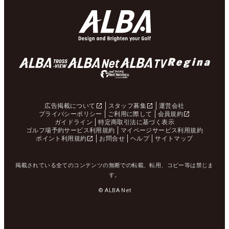
広告掲載について
スタッフ募集
運営会社
プライバシーポリシー
ご利用に際して
会員規約
ガイドライン
特定商取引法に基づく表示
ゴルフ場予約サービス利用規約
マイページサービス利用規約
ポイント利用規約
お問合せ
ヘルプ
サイトマップ
掲載されている全てのコンテンツの無断での転載、転用、コピー等は禁じま
す。
© ALBA Net