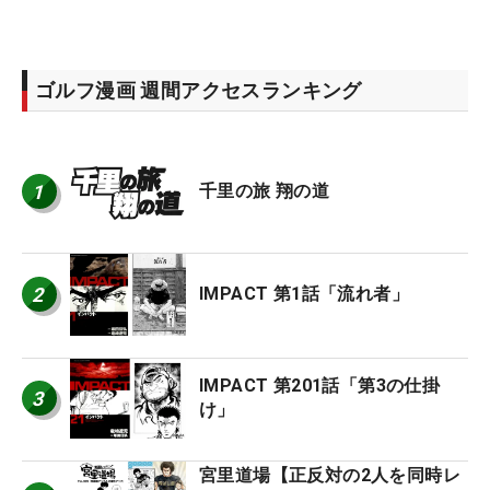
ゴルフ漫画 週間アクセスランキング
1
千里の旅 翔の道
2
IMPACT 第1話「流れ者」
IMPACT 第201話「第3の仕掛
3
け」
宮里道場【正反対の2人を同時レ