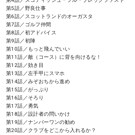
第5話／野良仕事
第6話／スコットランドのオーガスタ
第7話／ゴルフ仲間
第8話／初アドバイス
第9話／初陣
第10話／もっと飛んでいい
第11話／敵（コース）に背を向けるな！
第12話／効き目
第13話／左手甲にスマホ
第14話／みぞおちから進め
第15話／がっぷり
第16話／そろり
第17話／勇気
第18話／設計者の問いかけ
第19話／ナンバーワンの勧め
第20話／クラブをどこから入れるか？