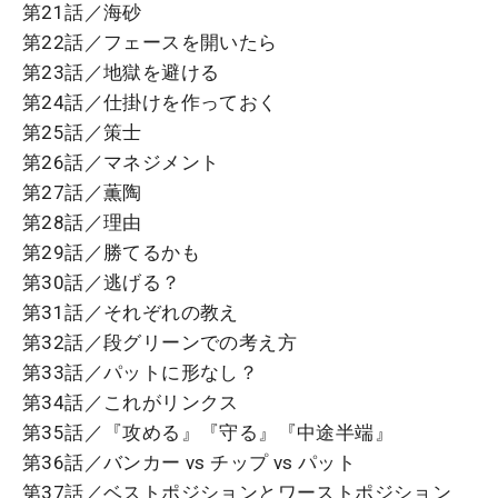
第21話／海砂
第22話／フェースを開いたら
第23話／地獄を避ける
第24話／仕掛けを作っておく
第25話／策士
第26話／マネジメント
第27話／薫陶
第28話／理由
第29話／勝てるかも
第30話／逃げる？
第31話／それぞれの教え
第32話／段グリーンでの考え方
第33話／パットに形なし？
第34話／これがリンクス
第35話／『攻める』『守る』『中途半端』
第36話／バンカー vs チップ vs パット
第37話／ベストポジションとワーストポジション