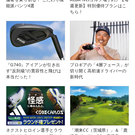
能派パンツ4選
週更新】特別優待プランはこ
ちら！
『G740』アイアンが引き出
プロギアの「4層フェース」が
す“反則級”の寛容性と飛びは
切り開く高初速ドライバーの
本当だった！
新時代
ネクストヒロイン選手とラウ
「潮来CC（茨城県）」＆「鹿