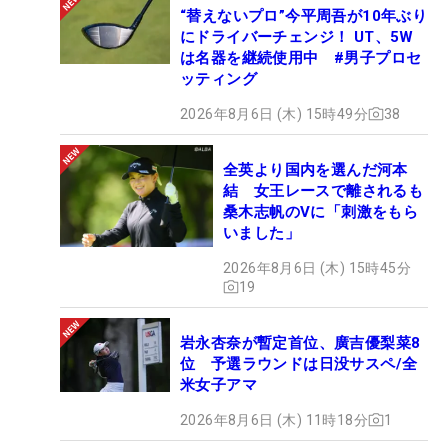
“替えないプロ”今平周吾が10年ぶり
にドライバーチェンジ！ UT、5W
は名器を継続使用中 #男子プロセ
ッティング
2026年8月6日 (木) 15時49分
38
全英より国内を選んだ河本
結 女王レースで離されるも
桑木志帆のVに「刺激をもら
いました」
2026年8月6日 (木) 15時45分
19
岩永杏奈が暫定首位、廣吉優梨菜8
位 予選ラウンドは日没サスペ/全
米女子アマ
2026年8月6日 (木) 11時18分
1