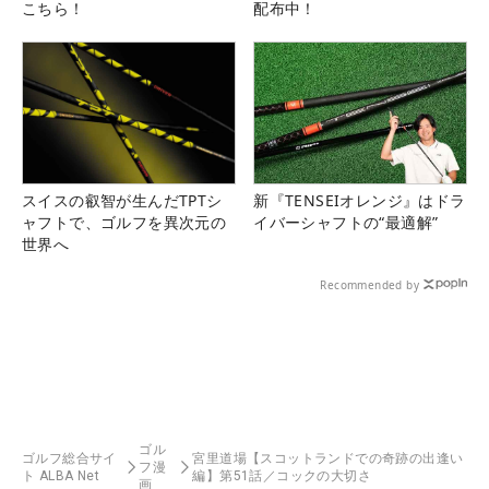
こちら！
配布中！
スイスの叡智が生んだTPTシ
新『TENSEIオレンジ』はドラ
ャフトで、ゴルフを異次元の
イバーシャフトの“最適解”
世界へ
Recommended by
ゴル
ゴルフ総合サイ
宮里道場【スコットランドでの奇跡の出逢い
フ漫
ト ALBA Net
編】第51話／コックの大切さ
画