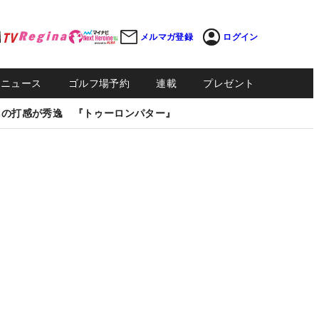
メルマガ登録
ログイン
Sニュース
ゴルフ場予約
連載
プレゼント
しの打感が秀逸 『トゥーロンパター』