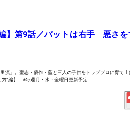
”編】第9話／パットは右手 悪さを
宮里流」。聖志・優作・藍と三人の子供をトッププロに育て上
え方”編】 ※毎週月・水・金曜日更新予定