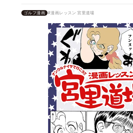
ゴルフ漫画
#
漫画レッスン 宮里道場