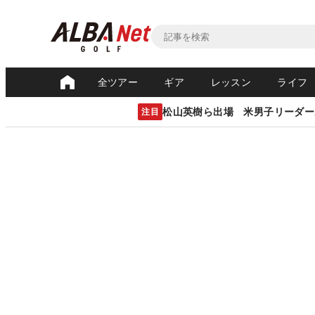
全ツアー
ギア
レッスン
ライフ
松山英樹ら出場 米男子リーダー
注目