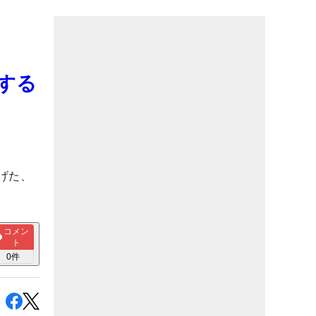
する
げた、
コメン
ト
0
件