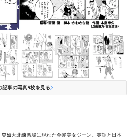
の記事の写真
9
枚を見る
要】突如大北練習場に現れた金髪美女ジーン。英語と日本