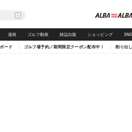
漫画
ゴルフ動画
雑誌出版
ショッピング
SN
ボード
ゴルフ場予約／期間限定クーポン配布中！
削り出