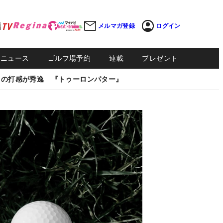
メルマガ登録
ログイン
Sニュース
ゴルフ場予約
連載
プレゼント
しの打感が秀逸 『トゥーロンパター』