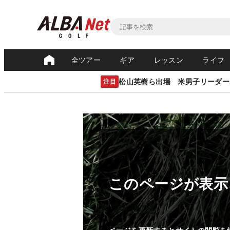
全ツアー
ギア
レッスン
ライフ
松山英樹ら出場 米男子リーダー
注目
このページが表示