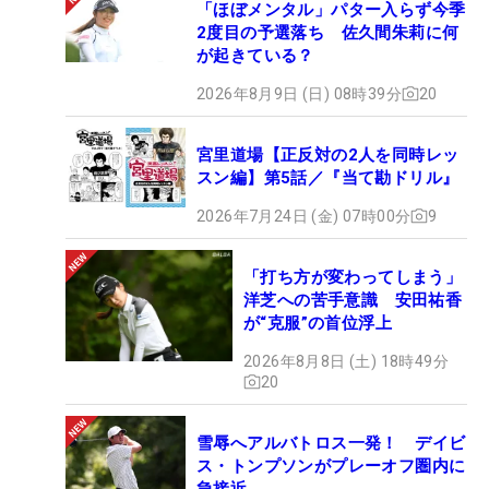
「ほぼメンタル」パター入らず今季
2度目の予選落ち 佐久間朱莉に何
が起きている？
2026年8月9日 (日) 08時39分
20
宮里道場【正反対の2人を同時レッ
スン編】第5話／『当て勘ドリル』
2026年7月24日 (金) 07時00分
9
「打ち方が変わってしまう」
洋芝への苦手意識 安田祐香
が“克服”の首位浮上
2026年8月8日 (土) 18時49分
20
雪辱へアルバトロス一発！ デイビ
ス・トンプソンがプレーオフ圏内に
急接近