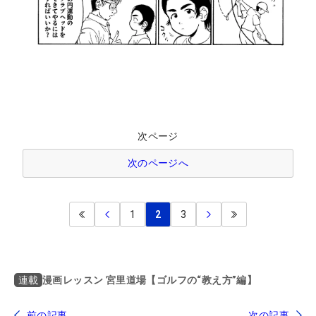
次ページ
次のページへ
1
2
3
漫画レッスン 宮里道場【ゴルフの“教え方”編】
連載
前の記事
次の記事