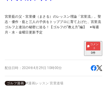
宮里藍の父・宮里優（まさる）のレッスン理論「宮里流」。聖
志・優作・藍と三人の子供をトッププロに育て上げた、宮里流
ゴルフ上達法の秘密に迫る！【ゴルフの“教え方”編】 ※毎週
月・水・金曜日更新予定
コメン
ト
0
件
配信日時：
2024年4月29日 10時00分
ゴルフ漫画
#
漫画レッスン 宮里道場