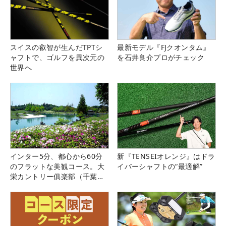
スイスの叡智が生んだTPTシ
最新モデル『FJクオンタム』
ャフトで、ゴルフを異次元の
を石井良介プロがチェック
世界へ
インター5分、都心から60分
新『TENSEIオレンジ』はドラ
のフラットな美観コース。大
イバーシャフトの“最適解”
栄カントリー俱楽部（千葉
県）