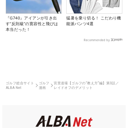
『G740』アイアンが引き出
猛暑を乗り切る！ こだわり機
す“反則級”の寛容性と飛びは
能派パンツ4選
本当だった！
Recommended by
ゴルフ総合サイト
ゴルフ
宮里道場【ゴルフの“教え方”編】第3話／
ALBA Net
漫画
レイドオフのデメリット