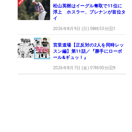
松山英樹はイーグル奪取で11位に
浮上 ホスラー、ブレナンが首位タ
イ
2026年8月9日 (日) 08時53分
1
宮里道場【正反対の2人を同時レッ
スン編】第11話／『勝手にローボ
ール&ギュッ！』
2026年8月7日 (金) 07時00分
9