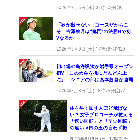
2026年8月5日 (水) 07時00分
9
「欲が出せない」コースだからこ
そ 吉澤柚月は“鬼門”の決勝Rで初
Vなるか
2026年8月8日 (土) 17時58分
20
初出場の鳥海颯汰が岩手県オープン
初V「この大会を機にどんどん上
に」 シニアの部は宮本勝昌が連覇
2026年8月8日 (土) 18時25分
72
体を早く回す人ほど飛ばな
い!? 女子プロコーチが教える
「速い回転」と「早い回転」
の違い #四の五の言わず振り
氣れ
2026年8月9日 (日) 12時00分