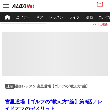
全ツアー
ギア
レッスン
ライフ
漫画
ゴルフ
メルマガ登録
漫画レッスン 宮里道場【ゴルフの“教え方”編】
連載
宮里道場【ゴルフの“教え方”編】第3話／レ
イドオフのデメリット