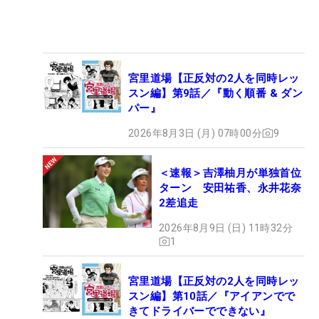
宮里道場【正反対の2人を同時レッ
スン編】第9話／『動く順番 & ダン
パー』
2026年8月3日 (月) 07時00分
9
＜速報＞吉澤柚月が単独首位
ターン 安田祐香、永井花奈
2差追走
2026年8月9日 (日) 11時32分
1
宮里道場【正反対の2人を同時レッ
スン編】第10話／『アイアンでで
きてドライバーでできない』