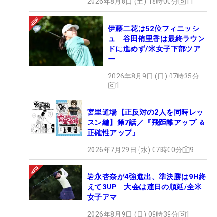
2026年8月8日 (土) 18時00分
11
伊藤二花は52位フィニッシ
ュ 谷田侑里香は最終ラウン
ドに進めず/米女子下部ツア
ー
2026年8月9日 (日) 07時35分
1
宮里道場【正反対の2人を同時レッ
スン編】第7話／『飛距離アップ ＆
正確性アップ』
2026年7月29日 (水) 07時00分
9
岩永杏奈が4強進出、準決勝は9H終
えて3UP 大会は連日の順延/全米
女子アマ
2026年8月9日 (日) 09時39分
1