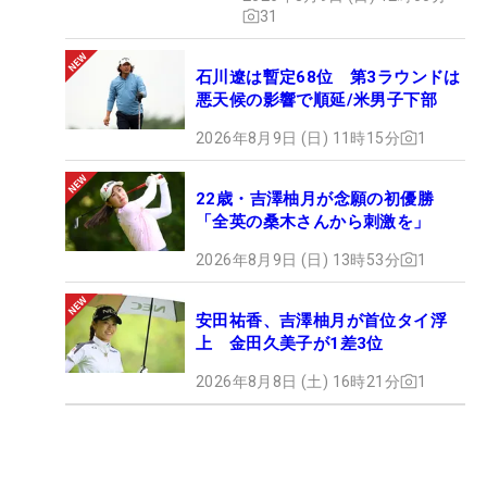
31
石川遼は暫定68位 第3ラウンドは
悪天候の影響で順延/米男子下部
2026年8月9日 (日) 11時15分
1
22歳・吉澤柚月が念願の初優勝
「全英の桑木さんから刺激を」
2026年8月9日 (日) 13時53分
1
安田祐香、吉澤柚月が首位タイ浮
上 金田久美子が1差3位
2026年8月8日 (土) 16時21分
1