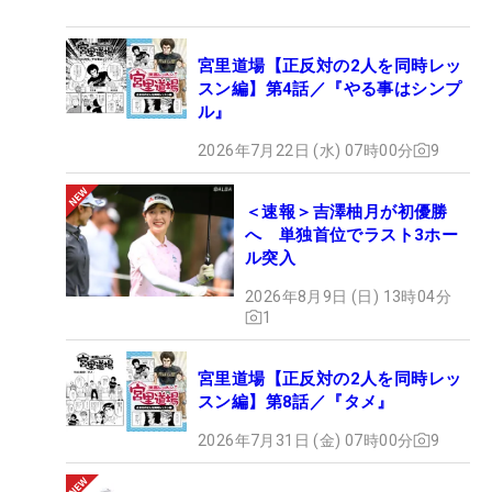
宮里道場【正反対の2人を同時レッ
スン編】第4話／『やる事はシンプ
ル』
2026年7月22日 (水) 07時00分
9
＜速報＞吉澤柚月が初優勝
へ 単独首位でラスト3ホー
ル突入
2026年8月9日 (日) 13時04分
1
宮里道場【正反対の2人を同時レッ
スン編】第8話／『タメ』
2026年7月31日 (金) 07時00分
9