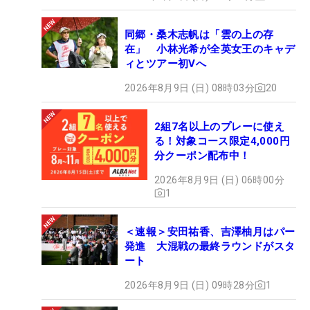
同郷・桑木志帆は「雲の上の存
在」 小林光希が全英女王のキャデ
ィとツアー初Vへ
2026年8月9日 (日) 08時03分
20
2組7名以上のプレーに使え
る！対象コース限定4,000円
分クーポン配布中！
2026年8月9日 (日) 06時00分
1
＜速報＞安田祐香、吉澤柚月はパー
発進 大混戦の最終ラウンドがスタ
ート
2026年8月9日 (日) 09時28分
1